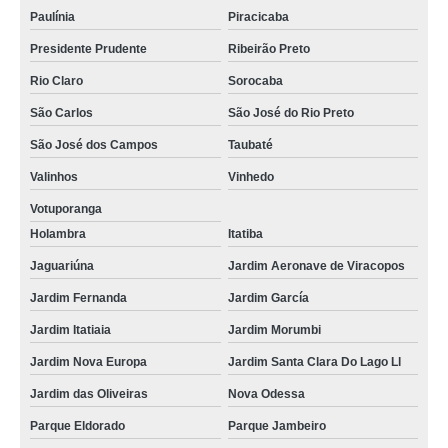
Paulínia
Piracicaba
Presidente Prudente
Ribeirão Preto
Rio Claro
Sorocaba
São Carlos
São José do Rio Preto
São José dos Campos
Taubaté
Valinhos
Vinhedo
Votuporanga
Holambra
Itatiba
Jaguariúna
Jardim Aeronave de Viracopos
Jardim Fernanda
Jardim García
Jardim Itatiaia
Jardim Morumbi
Jardim Nova Europa
Jardim Santa Clara Do Lago Ll
Jardim das Oliveiras
Nova Odessa
Parque Eldorado
Parque Jambeiro