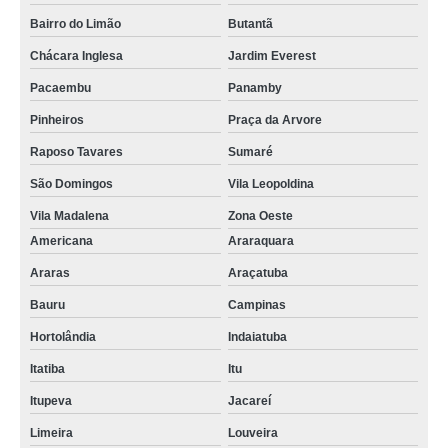
Bairro do Limão
Butantã
Chácara Inglesa
Jardim Everest
Pacaembu
Panamby
Pinheiros
Praça da Arvore
Raposo Tavares
Sumaré
São Domingos
Vila Leopoldina
Vila Madalena
Zona Oeste
Americana
Araraquara
Araras
Araçatuba
Bauru
Campinas
Hortolândia
Indaiatuba
Itatiba
Itu
Itupeva
Jacareí
Limeira
Louveira