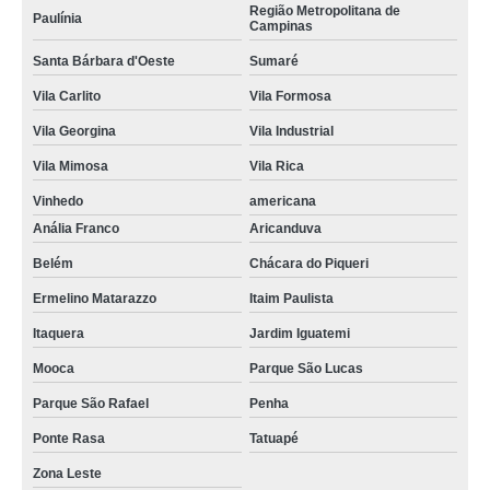
Região Metropolitana de
Paulínia
Campinas
Santa Bárbara d'Oeste
Sumaré
Vila Carlito
Vila Formosa
Vila Georgina
Vila Industrial
Vila Mimosa
Vila Rica
Vinhedo
americana
Anália Franco
Aricanduva
Belém
Chácara do Piqueri
Ermelino Matarazzo
Itaim Paulista
Itaquera
Jardim Iguatemi
Mooca
Parque São Lucas
Parque São Rafael
Penha
Ponte Rasa
Tatuapé
Zona Leste