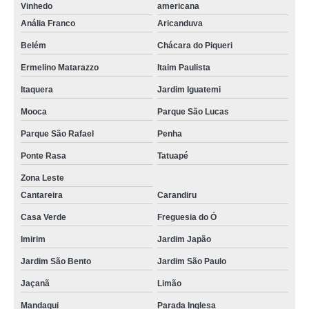
Vinhedo
americana
Anália Franco
Aricanduva
Belém
Chácara do Piqueri
Ermelino Matarazzo
Itaim Paulista
Itaquera
Jardim Iguatemi
Mooca
Parque São Lucas
Parque São Rafael
Penha
Ponte Rasa
Tatuapé
Zona Leste
Cantareira
Carandiru
Casa Verde
Freguesia do Ó
Imirim
Jardim Japão
Jardim São Bento
Jardim São Paulo
Jaçanã
Limão
Mandaqui
Parada Inglesa