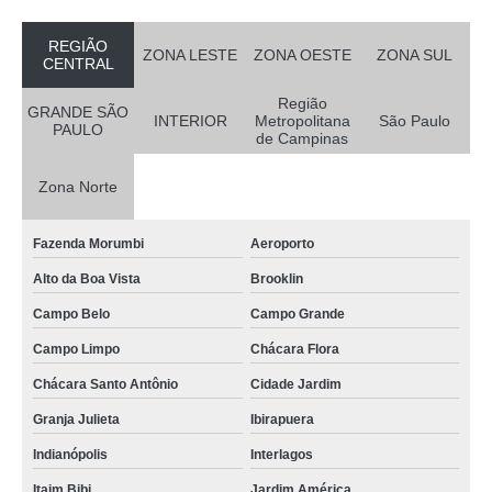
REGIÃO
ZONA LESTE
ZONA OESTE
ZONA SUL
CENTRAL
Região
GRANDE SÃO
INTERIOR
Metropolitana
São Paulo
PAULO
de Campinas
Zona Norte
Fazenda Morumbi
Aeroporto
Alto da Boa Vista
Brooklin
Campo Belo
Campo Grande
Campo Limpo
Chácara Flora
Chácara Santo Antônio
Cidade Jardim
Granja Julieta
Ibirapuera
Indianópolis
Interlagos
Itaim Bibi
Jardim América