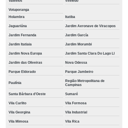
Valinhos
Vinhedo
Votuporanga
Holambra
Itatiba
Jaguariúna
Jardim Aeronave de Viracopos
Jardim Fernanda
Jardim García
Jardim Itatiaia
Jardim Morumbi
Jardim Nova Europa
Jardim Santa Clara Do Lago Ll
Jardim das Oliveiras
Nova Odessa
Parque Eldorado
Parque Jambeiro
Região Metropolitana de
Paulínia
Campinas
Santa Bárbara d'Oeste
Sumaré
Vila Carlito
Vila Formosa
Vila Georgina
Vila Industrial
Vila Mimosa
Vila Rica