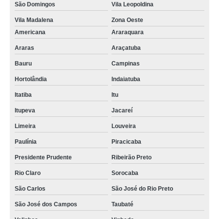
São Domingos
Vila Leopoldina
Vila Madalena
Zona Oeste
Americana
Araraquara
Araras
Araçatuba
Bauru
Campinas
Hortolândia
Indaiatuba
Itatiba
Itu
Itupeva
Jacareí
Limeira
Louveira
Paulínia
Piracicaba
Presidente Prudente
Ribeirão Preto
Rio Claro
Sorocaba
São Carlos
São José do Rio Preto
São José dos Campos
Taubaté