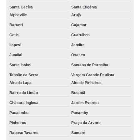
Santa Cecília
Santa Efigênia
Alphaville
Arujá
Barueri
Cajamar
Cotia
Guarulhos
Itapevi
Jandira
Jundiaí
Osasco
Santa Isabel
Santana de Parnaíba
Taboão da Serra
Vargem Grande Paulista
Alto da Lapa
Alto de Pinheiros
Bairro do Limão
Butantã
Chácara Inglesa
Jardim Everest
Pacaembu
Panamby
Pinheiros
Praça da Arvore
Raposo Tavares
Sumaré