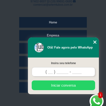
97402-9007
(19) 99691-0680
comercial@artemtubos.com.br
Home
Empresa
Olá! Fale agora pelo WhatsApp
Missão
Serviços
Insira seu telefone
Contato
Iniciar conversa
Mapa do site
1