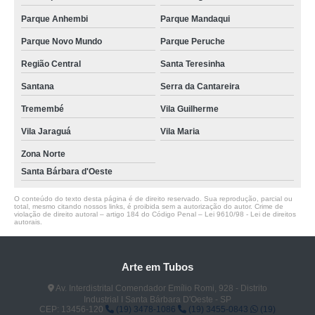
Parque Anhembi
Parque Mandaqui
Parque Novo Mundo
Parque Peruche
Região Central
Santa Teresinha
Santana
Serra da Cantareira
Tremembé
Vila Guilherme
Vila Jaraguá
Vila Maria
Zona Norte
Santa Bárbara d'Oeste
O conteúdo do texto desta página é de direito reservado. Sua reprodução, parcial ou
total, mesmo citando nossos links, é proibida sem a autorização do autor. Crime de
violação de direito autoral – artigo 184 do Código Penal –
Lei 9610/98 - Lei de direitos
autorais
.
Arte em Tubos
Av. Interdistrital Comendador Emílio Romi, 928 - Distrito
Industrial I Santa Bárbara D'Oeste - SP
CEP: 13456-120
(19) 3478-1086
(19) 3455-0843
(19)