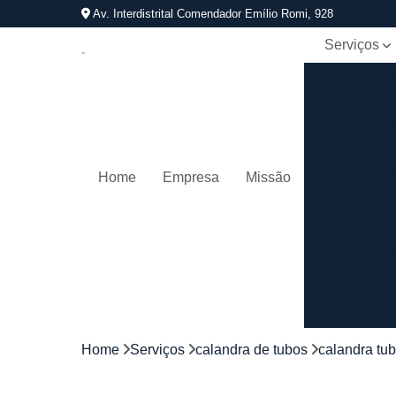
Av. Interdistrital Comendador Emílio Romi, 928
Serviços
Calandra d
tubos
Calandrage
de tubos
Conformaçã
Home
Empresa
Missão
de tubos
Corrimãos
aço
galvanizad
Corrimãos
ferro
Corrimãos
galvanizado
Home
Serviços
calandra de tubos
calandra tu
Corrimãos
inox