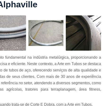
lphaville
Conformação com Tubo Tipo 
Conformação de Tubo sem Cost
Conformação em T
Conformação para Tub
o
Conformação Tubo de Metal
Tub
Corrimão Aço Tipo Galvani
Corrimão de A
to fundamental na indústria metalúrgica, proporcionando a
Corrimão de Aço Galvanizado e
isa e eficiente. Neste contexto, a Arte em Tubos se destaca
e
Corrimão em Aç
 de tubos de aço, oferecendo serviços de alta qualidade e
Corrimão em Tubo de Aço Ga
das de seus clientes. Com mais de 30 anos de experiência
referência no setor, atendendo a diversos segmentos, como
Corrimão Galvanizado com
as agrícolas, tratores para terraplanagem, área fitness,
Corrimão Galvaniza
Corrimão de Ferro pa
Quando trata-se de Corte E Dobra, com a Arte em Tubos,