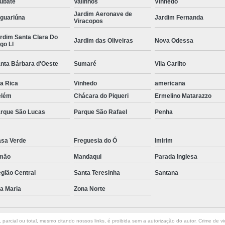
ubaté
Valinhos
Vinhedo
Jardim Aeronave de
Curvamento de Tubos Do
guariúna
Jardim Fernanda
Viracopos
Curvamento de Tubos Industria
rdim Santa Clara Do
Jardim das Oliveiras
Nova Odessa
go Ll
Corte e Dobra Chapa
Corte e 
nta Bárbara d'Oeste
Sumaré
Vila Carlito
Dobra Chapa de Alumínio
Dobra de Chapa de Al
la Rica
Vinhedo
americana
elém
Chácara do Piqueri
Ermelino Matarazzo
Dobra de Chapa de Ferro
Dobr
rque São Lucas
Parque São Rafael
Penha
Dobradeira de Chapa
Dobra de 
Dobra de Tubo Redondo
sa Verde
Freguesia do Ó
Imirim
Dobra Tubo com Maçarico
Dobra
mão
Mandaqui
Parada Inglesa
Dobra Tubo Quadrado
Dobra
gião Central
Santa Teresinha
Santana
Empresa Corte a Laser
Em
la Maria
Zona Norte
Empresa de Corte a Laser
Empresa de Corte a Laser Chapa Ga
parcial ou total, mesmo citando nossos links, é proibida sem a autorização do autor. Crime de vi