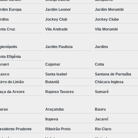
Corrimão Inox para Escada
rdim Europa
Jardim Leonor
Jardim Morumbi
Corrimão Inox Quadrado
rdins
Jockey Club
Jockey Clube
Corte a Laser Chapa Aço In
nta Cruz
Vila Andrade
Vila Morumbi
Corte a Laser em Chapa
Cor
Corte a Laser Oxigênio
gienópolis
Jardim Paulista
Jardins
Corte e Dobra de Chapa a Laser
nta Efigênia
Solda a Laser
rueri
Cajamar
Cotia
Corte a Laser em Chapa de Aço
sasco
Santa Isabel
Santana de Parnaíba
irro do Limão
Butantã
Chácara Inglesa
Corte Chapa a Laser
C
aça da Arvore
Raposo Tavares
Sumaré
Corte de Chapa a Laser
Corte d
Corte de Chapa Inox a Laser
Cor
aras
Araçatuba
Bauru
Curvamento de Tubo
Itupeva
Jacareí
Curvamento de Tubos a 
esidente Prudente
Ribeirão Preto
Rio Claro
Curvamento de Tubos de Aç