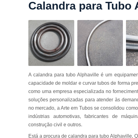
Calandra para Tubo A
Cortes a
laser
Cortes de
chapa
Curvament
de tubo
Dobra de
chapas
Dobras de
A calandra para tubo Alphaville é um equipamen
tubo
capacidade de moldar e curvar tubos de forma prec
Empresas d
como uma empresa especializada no fornecimento
corte
soluções personalizadas para atender às deman
Guarda
no mercado, a Arte em Tubos se consolidou como 
corpos
carbono
indústrias automotivas, fabricantes de máquin
Guarda
construção civil e outros.
corpos ferro
Está a procura de calandra para tubo Alphaville, 