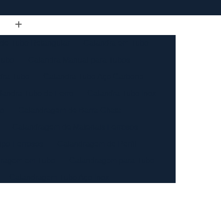
de Tubo Retangular
Calandra em Tubo
Tubo
Calandra Manual para Tubos
dra Tubo
Calandra Tubo Aço Carbono
landra Tubo de Ferro
Calandra Tubo Inox
do
Calandragem de Barra Chata
Calandragem de Materiais Ferrosos
ipo Ferrosos
Calandragem de Perfil
ragem em Tubo
Calandragem para Tubo
Calandragem Tubo Aço Inox
ço Inox
Calandragem Tubo Inox
Conformação com Tubo de Metal