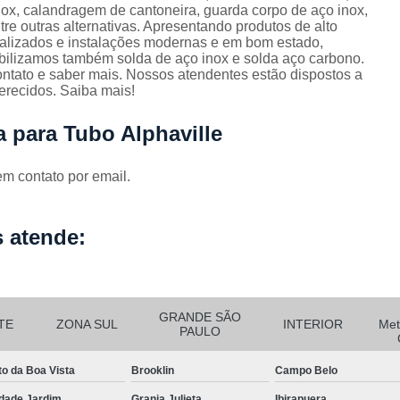
Corrimão Escada Interna Ferro
C
ox, calandragem de cantoneira, guarda corpo de aço inox,
tre outras alternativas. Apresentando produtos de alto
Corrimão Ferro de Escada
Corri
s
ializados e instalações modernas e em bom estado,
ibilizamos também solda de aço inox e solda aço carbono.
Corrimão Ferro para Escada
ontato e saber mais. Nossos atendentes estão dispostos a
erecidos. Saiba mais!
Corrimão Ferro Quadrado
Corrimão com Ferro Tipo Galva
 para Tubo Alphaville
Corrimão de Escada de Ferro Ga
em contato por email.
Corrimão de Galvanizad
Corrimão em Ferro Galvan
o
 atende:
Corrimão Galvanizado
Corrimão Galvanizado Ferro
Corrimão de Inox para
GRANDE SÃO
TE
ZONA SUL
INTERIOR
Met
PAULO
Corrimão Escada Interna
Corrimão Inox de Escada
Corri
to da Boa Vista
Brooklin
Campo Belo
dade Jardim
Granja Julieta
Ibirapuera