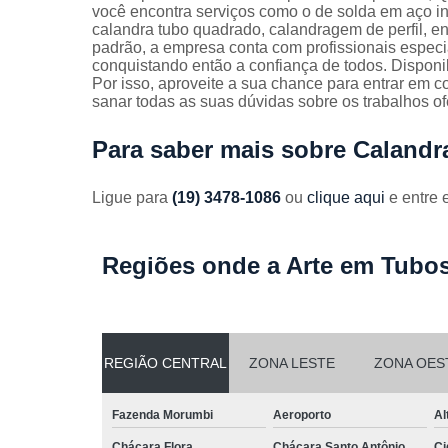
Guarda
você encontra serviços como o de solda em aço in
corpos
calandra tubo quadrado, calandragem de perfil, en
galvanizado
padrão, a empresa conta com profissionais espec
conquistando então a confiança de todos. Dispon
Guarda
Por isso, aproveite a sua chance para entrar em c
corpos inox
sanar todas as suas dúvidas sobre os trabalhos of
Serviços de
Para saber mais sobre Calandra
dobra
Soldas em
Ligue para
(19) 3478-1086
ou
clique aqui
e entre 
aço
Soldas em
aço carbon
Regiões onde a Arte em Tubos
REGIÃO CENTRAL
ZONA LESTE
ZONA OES
Fazenda Morumbi
Aeroporto
Al
Chácara Flora
Chácara Santo Antônio
Ci