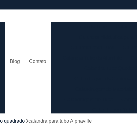
e
Calandra de Tubo
Calandra 
Calandra Hidráulica para 
m
Calandra para Tubo
Calan
Calandra Tubo de Alumínio
Ca
o
Blog
Contato
Calandra Tubo Quadra
Calandragem de Cantoneira
o
Calandragem de Materiais T
Calandragem de Tubo
Caland
Calandragem Tubo
s
Calandragem Tubo em A
bo quadrado
calandra para tubo Alphaville
Conformação com Tubo