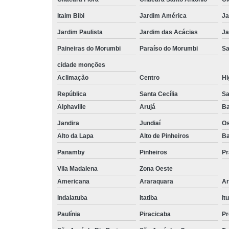
Itaim Bibi
Jardim América
Ja
Jardim Paulista
Jardim das Acácias
Ja
Paineiras do Morumbi
Paraíso do Morumbi
Sa
cidade monções
Aclimação
Centro
Hi
República
Santa Cecília
Sa
Alphaville
Arujá
Ba
Jandira
Jundiaí
O
Alto da Lapa
Alto de Pinheiros
Ba
Panamby
Pinheiros
Pr
Vila Madalena
Zona Oeste
Americana
Araraquara
Ar
Indaiatuba
Itatiba
Itu
Paulínia
Piracicaba
Pr