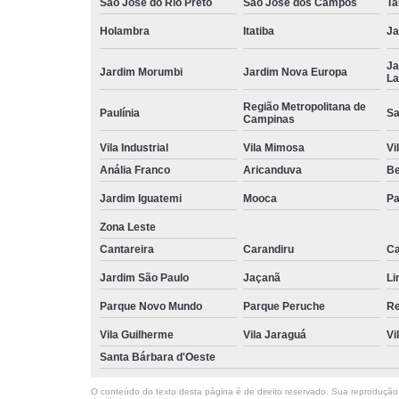
São José do Rio Preto
São José dos Campos
Ta
Holambra
Itatiba
Ja
Ja
Jardim Morumbi
Jardim Nova Europa
La
Região Metropolitana de
Paulínia
Sa
Campinas
Vila Industrial
Vila Mimosa
Vi
Anália Franco
Aricanduva
B
Jardim Iguatemi
Mooca
Pa
Zona Leste
Cantareira
Carandiru
Ca
Jardim São Paulo
Jaçanã
Li
Parque Novo Mundo
Parque Peruche
Re
Vila Guilherme
Vila Jaraguá
Vi
Santa Bárbara d'Oeste
O conteúdo do texto desta página é de direito reservado. Sua reprodução, 