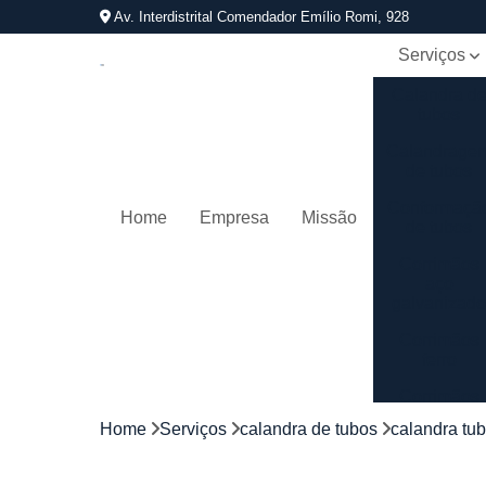
Av. Interdistrital Comendador Emílio Romi, 928
Serviços
Calandra d
tubos
Calandrage
de tubos
Conformaçã
Home
Empresa
Missão
de tubos
Corrimãos
aço
galvanizad
Corrimãos
ferro
Corrimãos
galvanizado
Home
Serviços
calandra de tubos
calandra tu
Corrimãos
inox