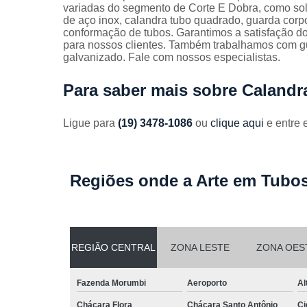
Guarda
variadas do segmento de Corte E Dobra, como sol
corpos
de aço inox, calandra tubo quadrado, guarda corp
galvanizado
conformação de tubos. Garantimos a satisfação do
para nossos clientes. Também trabalhamos com g
Guarda
galvanizado. Fale com nossos especialistas.
corpos inox
Para saber mais sobre Calandr
Serviços de
dobra
Ligue para
(19) 3478-1086
ou
clique aqui
e entre 
Soldas em
aço
Soldas em
aço carbon
Regiões onde a Arte em Tubos
REGIÃO CENTRAL
ZONA LESTE
ZONA OES
Fazenda Morumbi
Aeroporto
Al
Chácara Flora
Chácara Santo Antônio
Ci