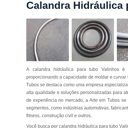
Calandra Hidráulica
Cortes a
laser
Cortes de
chapa
Curvament
de tubo
Dobra de
chapas
Dobras de
A calandra hidráulica para tubo Valinhos é 
tubo
proporcionando a capacidade de moldar e curvar tu
Empresas d
Tubos se destaca como uma empresa especializad
corte
alta qualidade e soluções personalizadas para 
Guarda
de experiência no mercado, a Arte em Tubos se 
corpos
carbono
segmentos, como indústrias automotivas, fabricant
Guarda
fitness, construção civil e outros.
corpos ferro
Você busca por calandra hidráulica para tubo Val