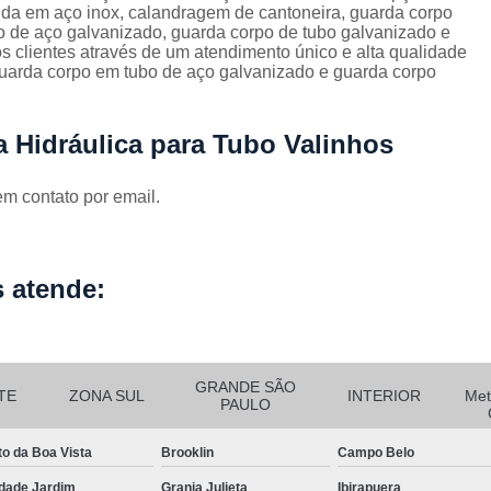
Corrimão Escada Interna Ferro
C
da em aço inox, calandragem de cantoneira, guarda corpo
o de aço galvanizado, guarda corpo de tubo galvanizado e
Corrimão Ferro de Escada
Corri
s
s clientes através de um atendimento único e alta qualidade
uarda corpo em tubo de aço galvanizado e guarda corpo
Corrimão Ferro para Escada
Corrimão Ferro Quadrado
a Hidráulica para Tubo Valinhos
Corrimão com Ferro Tipo Galva
Corrimão de Escada de Ferro Ga
em contato por email.
Corrimão de Galvanizad
Corrimão em Ferro Galvan
o
 atende:
Corrimão Galvanizado
Corrimão Galvanizado Ferro
Corrimão de Inox para
GRANDE SÃO
TE
ZONA SUL
INTERIOR
Met
PAULO
Corrimão Escada Interna
to da Boa Vista
Brooklin
Campo Belo
Corrimão Inox de Escada
Corri
dade Jardim
Granja Julieta
Ibirapuera