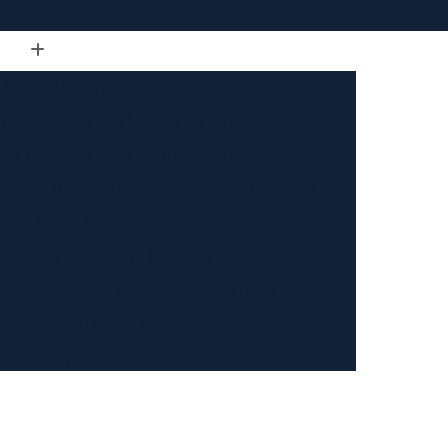
de Tubo Retangular
Calandra em Tubo
Tubo
Calandra Manual para Tubos
dra Tubo
Calandra Tubo Aço Carbono
landra Tubo de Ferro
Calandra Tubo Inox
do
Calandragem de Barra Chata
Calandragem de Materiais Ferrosos
ipo Ferrosos
Calandragem de Perfil
ragem em Tubo
Calandragem para Tubo
Calandragem Tubo Aço Inox
ço Inox
Calandragem Tubo Inox
Conformação com Tubo de Metal