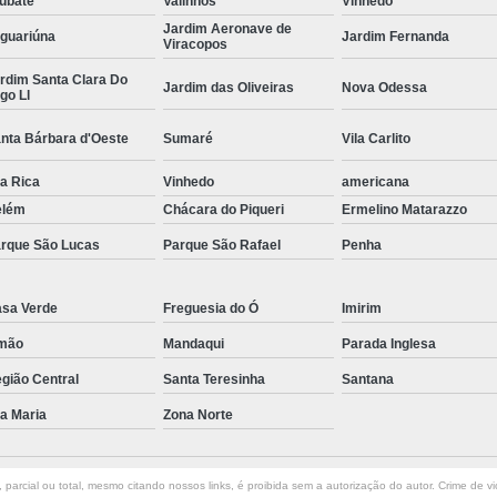
ubaté
Valinhos
Vinhedo
Jardim Aeronave de
Curvamento de Tubos Do
guariúna
Jardim Fernanda
Viracopos
Curvamento de Tubos Industria
rdim Santa Clara Do
Jardim das Oliveiras
Nova Odessa
go Ll
Corte e Dobra Chapa
Corte e 
nta Bárbara d'Oeste
Sumaré
Vila Carlito
Dobra Chapa de Alumínio
la Rica
Vinhedo
Dobra de Chapa de Al
americana
elém
Chácara do Piqueri
Ermelino Matarazzo
Dobra de Chapa de Ferro
Dobr
rque São Lucas
Parque São Rafael
Penha
Dobradeira de Chapa
Dobra de 
Dobra de Tubo Redondo
sa Verde
Freguesia do Ó
Imirim
Dobra Tubo com Maçarico
Dobra
mão
Mandaqui
Parada Inglesa
Dobra Tubo Quadrado
Dobra
gião Central
Santa Teresinha
Santana
Empresa Corte a Laser
Em
la Maria
Zona Norte
Empresa de Corte a Laser
Empresa de Corte a Laser Chapa Ga
parcial ou total, mesmo citando nossos links, é proibida sem a autorização do autor. Crime de vi