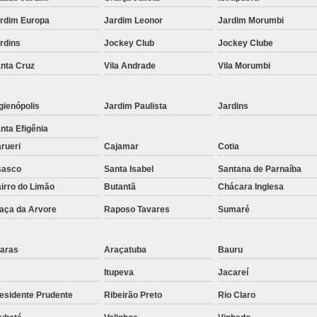
Corrimão Inox para Escada
rdim Europa
Jardim Leonor
Jardim Morumbi
Corrimão Inox Quadrado
rdins
Jockey Club
Jockey Clube
Corte a Laser Chapa Aço In
nta Cruz
Vila Andrade
Vila Morumbi
Corte a Laser em Chapa
Cor
Corte a Laser Oxigênio
gienópolis
Jardim Paulista
Jardins
Corte e Dobra de Chapa a Laser
nta Efigênia
Solda a Laser
rueri
Cajamar
Cotia
Corte a Laser em Chapa de Aço
sasco
Santa Isabel
Santana de Parnaíba
irro do Limão
Butantã
Chácara Inglesa
Corte Chapa a Laser
C
aça da Arvore
Raposo Tavares
Sumaré
Corte de Chapa a Laser
Corte d
Corte de Chapa Inox a Laser
Cor
aras
Araçatuba
Bauru
Curvamento de Tubo
Itupeva
Jacareí
Curvamento de Tubos a 
esidente Prudente
Ribeirão Preto
Rio Claro
Curvamento de Tubos de Aç