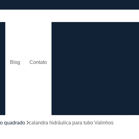
e
Calandra de Tubo
Calandra 
Calandra Hidráulica para 
m
Calandra para Tubo
Calan
Calandra Tubo de Alumínio
Ca
o
Blog
Contato
Calandra Tubo Quadra
Calandragem de Cantoneira
o
Calandragem de Materiais T
Calandragem de Tubo
Caland
Calandragem Tubo
s
Calandragem Tubo em A
bo quadrado
calandra hidráulica para tubo Valinhos
Conformação com Tubo