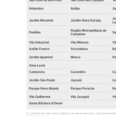
São José do Rio Preto
São José dos Campos
Ta
Holambra
Itatiba
Ja
Ja
Jardim Morumbi
Jardim Nova Europa
La
Região Metropolitana de
Paulínia
Sa
Campinas
Vila Industrial
Vila Mimosa
Vi
Anália Franco
Aricanduva
B
Jardim Iguatemi
Mooca
Pa
Zona Leste
Cantareira
Carandiru
Ca
Jardim São Paulo
Jaçanã
Li
Parque Novo Mundo
Parque Peruche
Re
Vila Guilherme
Vila Jaraguá
Vi
Santa Bárbara d'Oeste
O conteúdo do texto desta página é de direito reservado. Sua reprodução, 