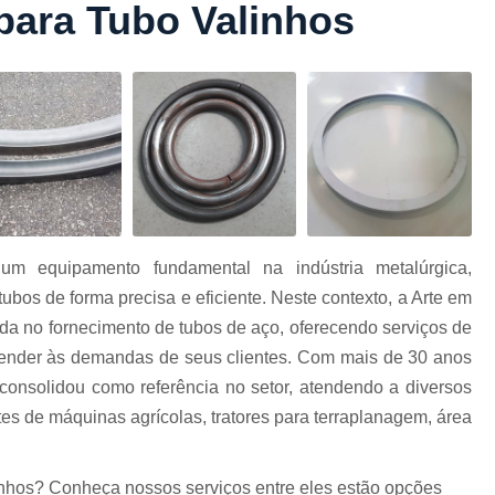
 para Tubo Valinhos
Conformação com Tubo Tipo 
Conformação de Tubo sem Cost
Conformação em T
Conformação para Tub
o
Conformação Tubo de Metal
Tub
Corrimão Aço Tipo Galvani
Corrimão de A
um equipamento fundamental na indústria metalúrgica,
Corrimão de Aço Galvanizado e
bos de forma precisa e eficiente. Neste contexto, a Arte em
e
Corrimão em Aç
a no fornecimento de tubos de aço, oferecendo serviços de
Corrimão em Tubo de Aço Ga
atender às demandas de seus clientes. Com mais de 30 anos
consolidou como referência no setor, atendendo a diversos
Corrimão Galvanizado com
es de máquinas agrícolas, tratores para terraplanagem, área
Corrimão Galvaniza
Corrimão de Ferro pa
inhos? Conheça nossos serviços entre eles estão opções