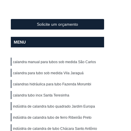
Metal
Conformação de Tubo de Metal
ura
Conformação de Tubos com Costura
ubo
Conformação para Tubo
Solicite um orçamento
o de Metal
Conformação Tubo
MENU
o Conformação
Corrimão Aço Galvanizado
zado
Corrimão de Aço Galvanizado
calandra manual para tubos sob medida São Carlos
ço Galvanizado de Escada
m Escada
calandra para tubo sob medida Vila Jaraguá
Corrimão em Aço Galvanizado
o Galvanizado para Escada
calandras hidráulica para tubo Fazenda Morumbi
lvanizado
Corrimão Galvanizado Aço
calandra tubo inox Santa Teresinha
 Aço
Corrimão Galvanizado de Aço
indústria de calandra tubo quadrado Jardim Europa
do em Aço
Corrimão de Ferro
indústria de calandra tubo de ferro Ribeirão Preto
ra Escada
Corrimão em Ferro
indústria de calandra de tubo Chácara Santo Antônio