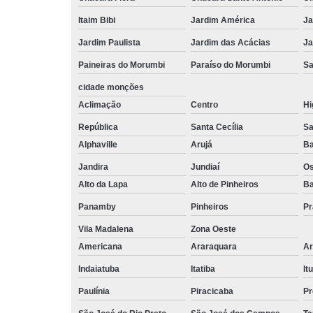
Itaim Bibi
Jardim América
Ja
Jardim Paulista
Jardim das Acácias
Ja
Paineiras do Morumbi
Paraíso do Morumbi
Sa
cidade monções
Aclimação
Centro
Hi
República
Santa Cecília
Sa
Alphaville
Arujá
Ba
Jandira
Jundiaí
O
Alto da Lapa
Alto de Pinheiros
Ba
Panamby
Pinheiros
Pr
Vila Madalena
Zona Oeste
Americana
Araraquara
Ar
Indaiatuba
Itatiba
Itu
Paulínia
Piracicaba
Pr