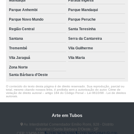
Mandaqui
Parada Inglesa
Parque Anhembi
Parque Mandaqui
Parque Novo Mundo
Parque Peruche
Região Central
Santa Teresinha
Santana
Serra da Cantareira
Tremembé
Vila Guilherme
Vila Jaraguá
Vila Maria
Zona Norte
Santa Bárbara d'Oeste
O conteúdo do texto desta página é de direito reservado. Sua reprodução, parcial ou
total, mesmo citando nossos links, é proibida sem a autorização do autor. Crime de
violação de direito autoral – artigo 184 do Código Penal –
Lei 9610/98 - Lei de direitos
autorais
.
Arte em Tubos
Av. Interdistrital Comendador Emílio Romi, 928 - Distrito
Industrial I Santa Bárbara D'Oeste - SP
CEP: 13456-120
(19) 3478-1086
(19) 3455-0843
(19)