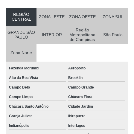
REGIÃO
ZONA LESTE
ZONA OESTE
ZONA SUL
CENTRAL
Região
GRANDE SÃO
INTERIOR
Metropolitana
São Paulo
PAULO
de Campinas
Zona Norte
Fazenda Morumbi
Aeroporto
Alto da Boa Vista
Brooklin
Campo Belo
Campo Grande
Campo Limpo
Chácara Flora
Chácara Santo Antônio
Cidade Jardim
Granja Julieta
Ibirapuera
Indianópolis
Interlagos