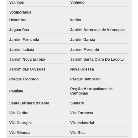
Valinhos
Vinhedo
Votuporanga
Holambra
Itatiba
Jaguariúna
Jardim Aeronave de Viracopos
Jardim Fernanda
Jardim García
Jardim Itatiaia
Jardim Morumbi
Jardim Nova Europa
Jardim Santa Clara Do Lago Ll
Jardim das Oliveiras
Nova Odessa
Parque Eldorado
Parque Jambeiro
Região Metropolitana de
Paulínia
Campinas
Santa Bárbara d'Oeste
Sumaré
Vila Carlito
Vila Formosa
Vila Georgina
Vila Industrial
Vila Mimosa
Vila Rica