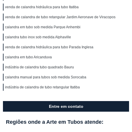
venda de calandra hidráulica para tubo Itatiba
venda de calandra de tubo retangular Jardim Aeronave de Viracopos
calandra em tubo sob medida Parque Anhembi
calandra tubo inox sob medida Alphaville
venda de calandra hidráulica para tubo Parada Inglesa
calandra em tubo Aricanduva
indústria de calandra tubo quadrado Bauru
calandra manual para tubos sob medida Sorocaba
indústria de calandra de tubo retangular Itatiba
Entre em contato
Regiões onde a Arte em Tubos atende: