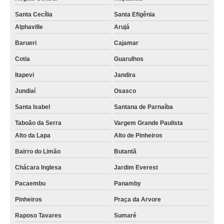
Santa Cecília
Santa Efigênia
Alphaville
Arujá
Barueri
Cajamar
Cotia
Guarulhos
Itapevi
Jandira
Jundiaí
Osasco
Santa Isabel
Santana de Parnaíba
Taboão da Serra
Vargem Grande Paulista
Alto da Lapa
Alto de Pinheiros
Bairro do Limão
Butantã
Chácara Inglesa
Jardim Everest
Pacaembu
Panamby
Pinheiros
Praça da Arvore
Raposo Tavares
Sumaré