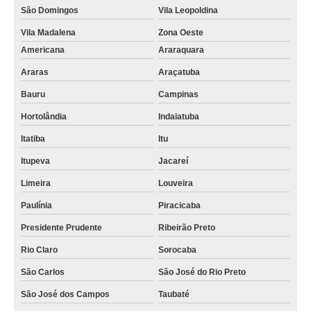
São Domingos
Vila Leopoldina
Vila Madalena
Zona Oeste
Americana
Araraquara
Araras
Araçatuba
Bauru
Campinas
Hortolândia
Indaiatuba
Itatiba
Itu
Itupeva
Jacareí
Limeira
Louveira
Paulínia
Piracicaba
Presidente Prudente
Ribeirão Preto
Rio Claro
Sorocaba
São Carlos
São José do Rio Preto
São José dos Campos
Taubaté