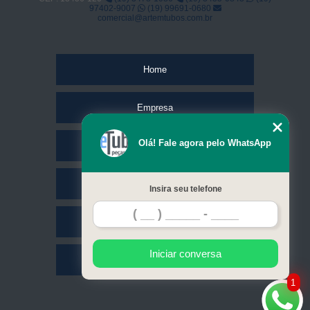
97402-9007
(19) 99691-0680
comercial@artemtubos.com.br
Home
Empresa
Olá! Fale agora pelo WhatsApp
Missão
Serviços
Insira seu telefone
Contato
Iniciar conversa
Mapa do site
1