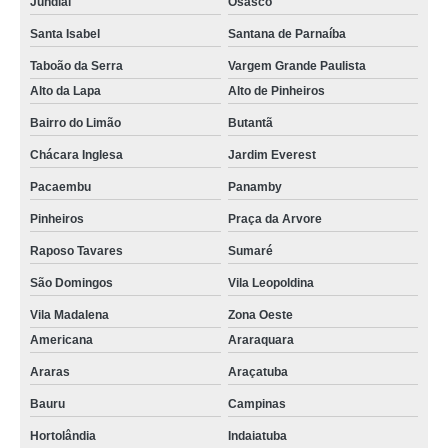
Jundiaí
Osasco
Santa Isabel
Santana de Parnaíba
Taboão da Serra
Vargem Grande Paulista
Alto da Lapa
Alto de Pinheiros
Bairro do Limão
Butantã
Chácara Inglesa
Jardim Everest
Pacaembu
Panamby
Pinheiros
Praça da Arvore
Raposo Tavares
Sumaré
São Domingos
Vila Leopoldina
Vila Madalena
Zona Oeste
Americana
Araraquara
Araras
Araçatuba
Bauru
Campinas
Hortolândia
Indaiatuba