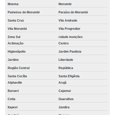
Moema
Morumbi
Paineiras do Morumbi
Paraíso do Morumbi
Santa Cruz
Vila Andrade
Vila Morumbi
Vila Progredior
Zona Sul
cidade monções
Aclimação
Centro
Higienópolis
Jardim Paulista
Jardins
Liberdade
Região Central
República
Santa Cecília
Santa Efigênia
Alphaville
Arujá
Barueri
Cajamar
Cotia
Guarulhos
Itapevi
Jandira