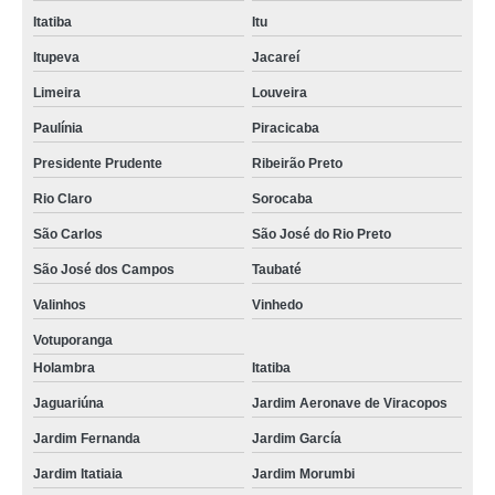
Itatiba
Itu
Itupeva
Jacareí
Limeira
Louveira
Paulínia
Piracicaba
Presidente Prudente
Ribeirão Preto
Rio Claro
Sorocaba
São Carlos
São José do Rio Preto
São José dos Campos
Taubaté
Valinhos
Vinhedo
Votuporanga
Holambra
Itatiba
Jaguariúna
Jardim Aeronave de Viracopos
Jardim Fernanda
Jardim García
Jardim Itatiaia
Jardim Morumbi