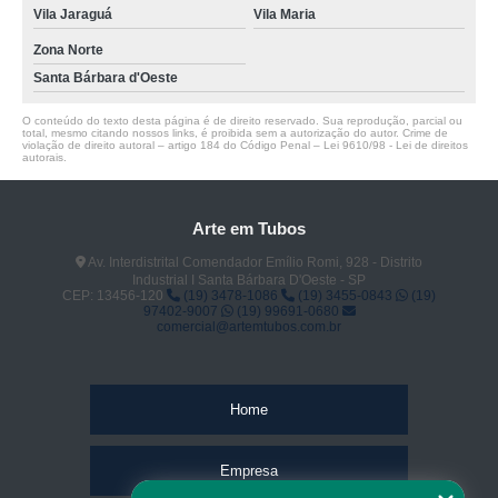
Vila Jaraguá
Vila Maria
Zona Norte
Santa Bárbara d'Oeste
O conteúdo do texto desta página é de direito reservado. Sua reprodução, parcial ou
total, mesmo citando nossos links, é proibida sem a autorização do autor. Crime de
violação de direito autoral – artigo 184 do Código Penal –
Lei 9610/98 - Lei de direitos
autorais
.
Arte em Tubos
Av. Interdistrital Comendador Emílio Romi, 928 - Distrito
Industrial I Santa Bárbara D'Oeste - SP
CEP: 13456-120
(19) 3478-1086
(19) 3455-0843
(19)
97402-9007
(19) 99691-0680
comercial@artemtubos.com.br
Home
Empresa