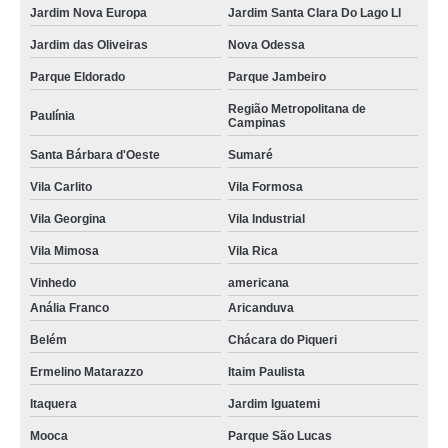
Jardim Nova Europa
Jardim Santa Clara Do Lago Ll
Jardim das Oliveiras
Nova Odessa
Parque Eldorado
Parque Jambeiro
Região Metropolitana de
Paulínia
Campinas
Santa Bárbara d'Oeste
Sumaré
Vila Carlito
Vila Formosa
Vila Georgina
Vila Industrial
Vila Mimosa
Vila Rica
Vinhedo
americana
Anália Franco
Aricanduva
Belém
Chácara do Piqueri
Ermelino Matarazzo
Itaim Paulista
Itaquera
Jardim Iguatemi
Mooca
Parque São Lucas