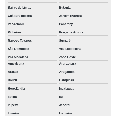
Bairro do Limão
Butantã
Chácara Inglesa
Jardim Everest
Pacaembu
Panamby
Pinheiros
Praça da Arvore
Raposo Tavares
Sumaré
São Domingos
Vila Leopoldina
Vila Madalena
Zona Oeste
Americana
Araraquara
Araras
Araçatuba
Bauru
Campinas
Hortolândia
Indaiatuba
Itatiba
Itu
Itupeva
Jacareí
Limeira
Louveira