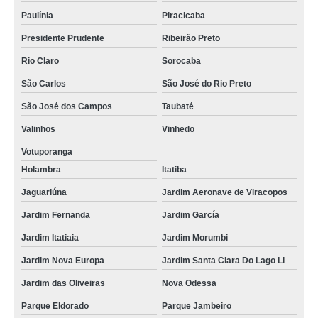
Paulínia
Piracicaba
Presidente Prudente
Ribeirão Preto
Rio Claro
Sorocaba
São Carlos
São José do Rio Preto
São José dos Campos
Taubaté
Valinhos
Vinhedo
Votuporanga
Holambra
Itatiba
Jaguariúna
Jardim Aeronave de Viracopos
Jardim Fernanda
Jardim García
Jardim Itatiaia
Jardim Morumbi
Jardim Nova Europa
Jardim Santa Clara Do Lago Ll
Jardim das Oliveiras
Nova Odessa
Parque Eldorado
Parque Jambeiro