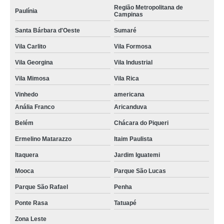
Região Metropolitana de
Paulínia
Campinas
Santa Bárbara d'Oeste
Sumaré
Vila Carlito
Vila Formosa
Vila Georgina
Vila Industrial
Vila Mimosa
Vila Rica
Vinhedo
americana
Anália Franco
Aricanduva
Belém
Chácara do Piqueri
Ermelino Matarazzo
Itaim Paulista
Itaquera
Jardim Iguatemi
Mooca
Parque São Lucas
Parque São Rafael
Penha
Ponte Rasa
Tatuapé
Zona Leste