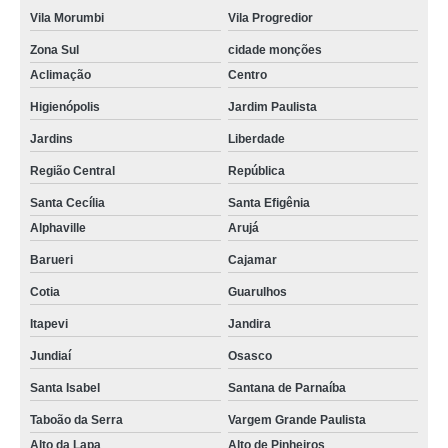
Vila Morumbi
Vila Progredior
Zona Sul
cidade monções
Aclimação
Centro
Higienópolis
Jardim Paulista
Jardins
Liberdade
Região Central
República
Santa Cecília
Santa Efigênia
Alphaville
Arujá
Barueri
Cajamar
Cotia
Guarulhos
Itapevi
Jandira
Jundiaí
Osasco
Santa Isabel
Santana de Parnaíba
Taboão da Serra
Vargem Grande Paulista
Alto da Lapa
Alto de Pinheiros