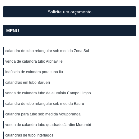
Solicite um orçamento
MENU
calandra de tubo retangular sob medida Zona Sul
venda de calandra tubo Alphaville
indústria de calandra para tubo Itu
calandras em tubo Barueri
venda de calandra tubo de alumínio Campo Limpo
calandra de tubo retangular sob medida Bauru
calandra para tubo sob medida Votuporanga
venda de calandra tubo quadrado Jardim Morumbi
calandras de tubo Interlagos