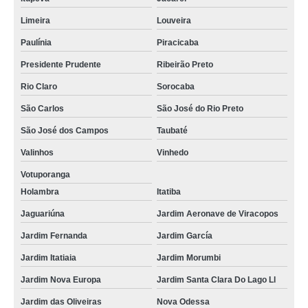
Limeira
Louveira
Paulínia
Piracicaba
Presidente Prudente
Ribeirão Preto
Rio Claro
Sorocaba
São Carlos
São José do Rio Preto
São José dos Campos
Taubaté
Valinhos
Vinhedo
Votuporanga
Holambra
Itatiba
Jaguariúna
Jardim Aeronave de Viracopos
Jardim Fernanda
Jardim García
Jardim Itatiaia
Jardim Morumbi
Jardim Nova Europa
Jardim Santa Clara Do Lago Ll
Jardim das Oliveiras
Nova Odessa