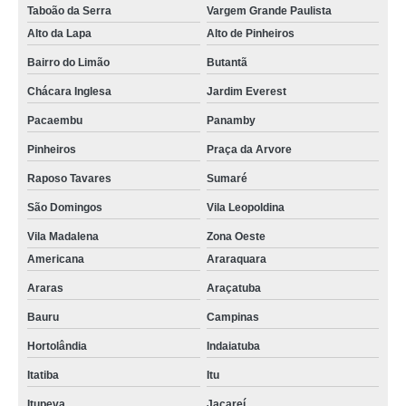
Taboão da Serra
Vargem Grande Paulista
Alto da Lapa
Alto de Pinheiros
Bairro do Limão
Butantã
Chácara Inglesa
Jardim Everest
Pacaembu
Panamby
Pinheiros
Praça da Arvore
Raposo Tavares
Sumaré
São Domingos
Vila Leopoldina
Vila Madalena
Zona Oeste
Americana
Araraquara
Araras
Araçatuba
Bauru
Campinas
Hortolândia
Indaiatuba
Itatiba
Itu
Itupeva
Jacareí