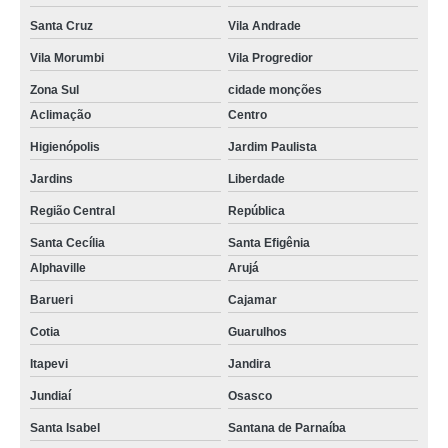
Santa Cruz
Vila Andrade
Vila Morumbi
Vila Progredior
Zona Sul
cidade monções
Aclimação
Centro
Higienópolis
Jardim Paulista
Jardins
Liberdade
Região Central
República
Santa Cecília
Santa Efigênia
Alphaville
Arujá
Barueri
Cajamar
Cotia
Guarulhos
Itapevi
Jandira
Jundiaí
Osasco
Santa Isabel
Santana de Parnaíba