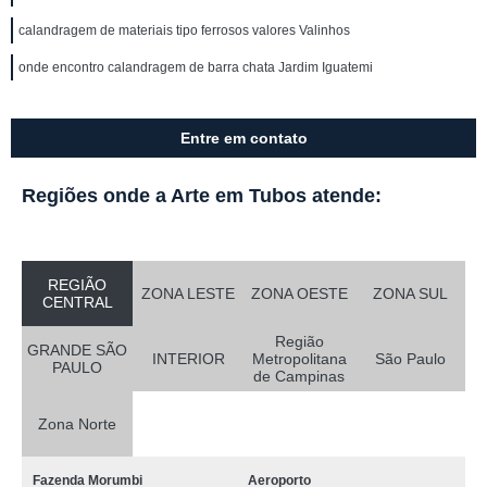
calandragem de materiais tipo ferrosos valores Valinhos
onde encontro calandragem de barra chata Jardim Iguatemi
Entre em contato
Regiões onde a Arte em Tubos atende:
REGIÃO
ZONA LESTE
ZONA OESTE
ZONA SUL
CENTRAL
Região
GRANDE SÃO
INTERIOR
Metropolitana
São Paulo
PAULO
de Campinas
Zona Norte
Fazenda Morumbi
Aeroporto