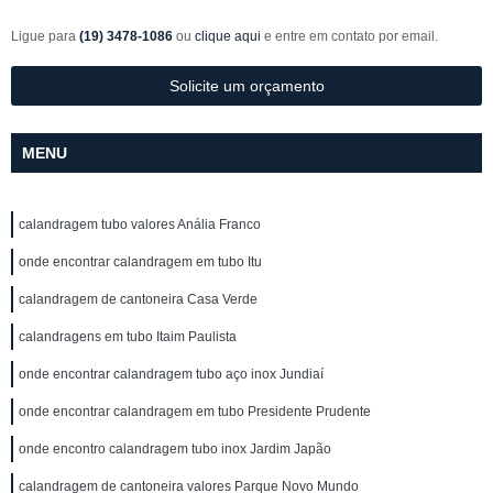
Ligue para
(19) 3478-1086
ou
clique aqui
e entre em contato por email.
Solicite um orçamento
MENU
calandragem tubo valores Anália Franco
onde encontrar calandragem em tubo Itu
calandragem de cantoneira Casa Verde
calandragens em tubo Itaim Paulista
onde encontrar calandragem tubo aço inox Jundiaí
onde encontrar calandragem em tubo Presidente Prudente
onde encontro calandragem tubo inox Jardim Japão
calandragem de cantoneira valores Parque Novo Mundo