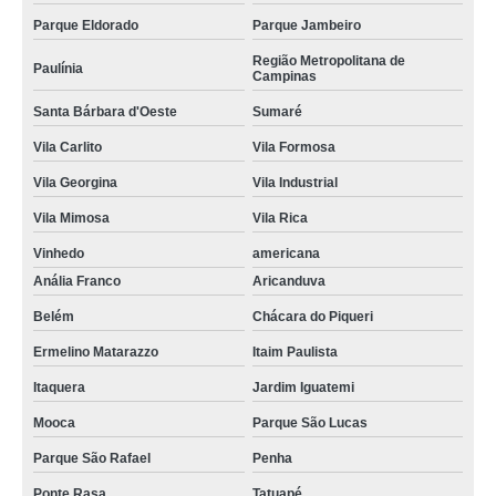
Parque Eldorado
Parque Jambeiro
Região Metropolitana de
Paulínia
Campinas
Santa Bárbara d'Oeste
Sumaré
Vila Carlito
Vila Formosa
Vila Georgina
Vila Industrial
Vila Mimosa
Vila Rica
Vinhedo
americana
Anália Franco
Aricanduva
Belém
Chácara do Piqueri
Ermelino Matarazzo
Itaim Paulista
Itaquera
Jardim Iguatemi
Mooca
Parque São Lucas
Parque São Rafael
Penha
Ponte Rasa
Tatuapé