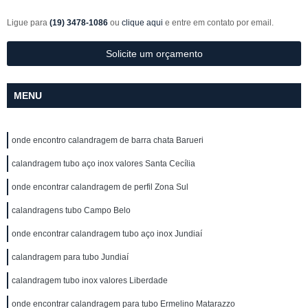
Ligue para
(19) 3478-1086
ou
clique aqui
e entre em contato por email.
Solicite um orçamento
MENU
onde encontro calandragem de barra chata Barueri
calandragem tubo aço inox valores Santa Cecília
onde encontrar calandragem de perfil Zona Sul
calandragens tubo Campo Belo
onde encontrar calandragem tubo aço inox Jundiaí
calandragem para tubo Jundiaí
calandragem tubo inox valores Liberdade
onde encontrar calandragem para tubo Ermelino Matarazzo