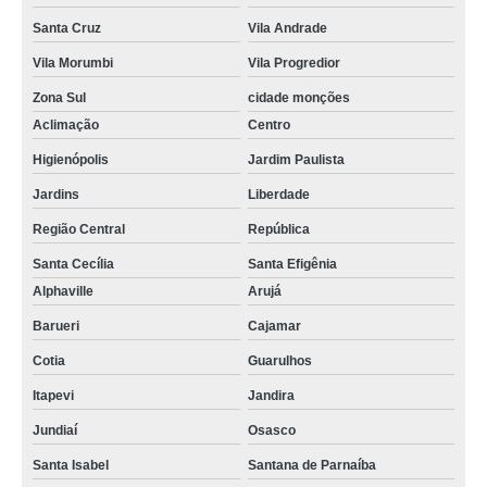
Santa Cruz
Vila Andrade
Vila Morumbi
Vila Progredior
Zona Sul
cidade monções
Aclimação
Centro
Higienópolis
Jardim Paulista
Jardins
Liberdade
Região Central
República
Santa Cecília
Santa Efigênia
Alphaville
Arujá
Barueri
Cajamar
Cotia
Guarulhos
Itapevi
Jandira
Jundiaí
Osasco
Santa Isabel
Santana de Parnaíba