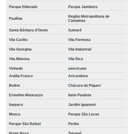
Parque Eldorado
Parque Jambeiro
Região Metropolitana de
Paulínia
Campinas
Santa Bárbara d'Oeste
Sumaré
Vila Carlito
Vila Formosa
Vila Georgina
Vila Industrial
Vila Mimosa
Vila Rica
Vinhedo
americana
Anália Franco
Aricanduva
Belém
Chácara do Piqueri
Ermelino Matarazzo
Itaim Paulista
Itaquera
Jardim Iguatemi
Mooca
Parque São Lucas
Parque São Rafael
Penha
Ponte Rasa
Tatuapé