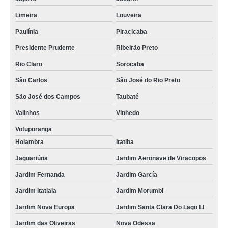
Limeira
Louveira
Paulínia
Piracicaba
Presidente Prudente
Ribeirão Preto
Rio Claro
Sorocaba
São Carlos
São José do Rio Preto
São José dos Campos
Taubaté
Valinhos
Vinhedo
Votuporanga
Holambra
Itatiba
Jaguariúna
Jardim Aeronave de Viracopos
Jardim Fernanda
Jardim García
Jardim Itatiaia
Jardim Morumbi
Jardim Nova Europa
Jardim Santa Clara Do Lago Ll
Jardim das Oliveiras
Nova Odessa