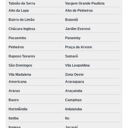
Taboão da Serra
Vargem Grande Paulista
Alto da Lapa
Alto de Pinheiros
Bairro do Limão
Butantã
Chácara Inglesa
Jardim Everest
Pacaembu
Panamby
Pinheiros
Praça da Arvore
Raposo Tavares
Sumaré
São Domingos
Vila Leopoldina
Vila Madalena
Zona Oeste
Americana
Araraquara
Araras
Araçatuba
Bauru
Campinas
Hortolândia
Indaiatuba
Itatiba
Itu
Itupeva
Jacareí