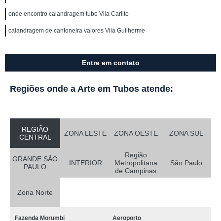
onde encontro calandragem tubo Vila Carlito
calandragem de cantoneira valores Vila Guilherme
Entre em contato
Regiões onde a Arte em Tubos atende:
REGIÃO
ZONA LESTE
ZONA OESTE
ZONA SUL
CENTRAL
Região
GRANDE SÃO
INTERIOR
Metropolitana
São Paulo
PAULO
de Campinas
Zona Norte
Fazenda Morumbi
Aeroporto