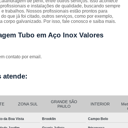
alandragem de perfil, entre outros serviços. Isso acontece
Corrimão Escada Interna Ferro
C
profissionais e instalações de qualidade, buscando sempre
 e trabalhos. Nossos profissionais estão prontos para
Corrimão Ferro de Escada
Corri
s
o que já foi citado, outros serviços, como por exemplo,
 corpo galvanizado. Por isso, fale conosco e saiba mais.
Corrimão Ferro para Escada
Corrimão Ferro Quadrado
ragem Tubo em Aço Inox Valores
Corrimão com Ferro Tipo Galva
Corrimão de Escada de Ferro Ga
em contato por email.
Corrimão de Galvanizad
Corrimão em Ferro Galvan
o
 atende:
Corrimão Galvanizado
Corrimão Galvanizado Ferro
Corrimão de Inox para
GRANDE SÃO
TE
ZONA SUL
INTERIOR
Met
PAULO
Corrimão Escada Interna
Corrimão Inox de Escada
Corri
to da Boa Vista
Brooklin
Campo Belo
dade Jardim
Granja Julieta
Ibirapuera