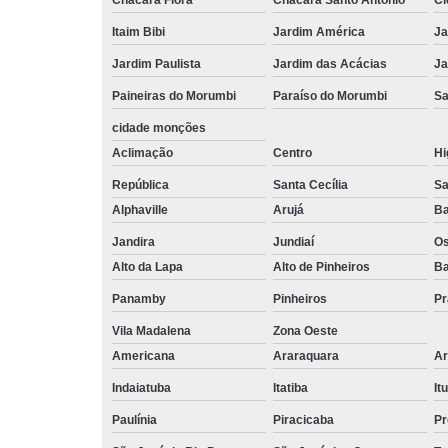
Itaim Bibi
Jardim América
Ja
Jardim Paulista
Jardim das Acácias
Ja
Paineiras do Morumbi
Paraíso do Morumbi
Sa
cidade monções
Aclimação
Centro
Hi
República
Santa Cecília
Sa
Alphaville
Arujá
Ba
Jandira
Jundiaí
O
Alto da Lapa
Alto de Pinheiros
Ba
Panamby
Pinheiros
Pr
Vila Madalena
Zona Oeste
Americana
Araraquara
Ar
Indaiatuba
Itatiba
Itu
Paulínia
Piracicaba
Pr