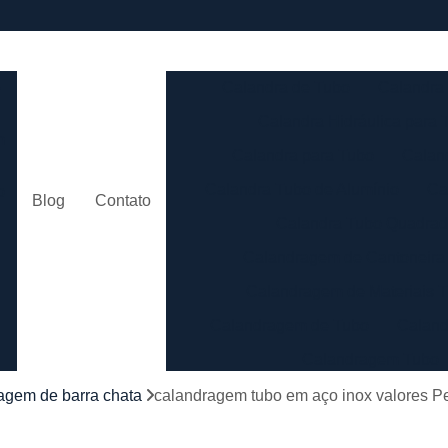
e
Calandra de Tubo
Calandra 
Calandra Hidráulica para 
m
Calandra para Tubo
Calan
Calandra Tubo de Alumínio
Ca
o
Blog
Contato
Calandra Tubo Quadra
Calandragem de Cantoneira
o
Calandragem de Materiais T
Calandragem de Tubo
Caland
Calandragem Tubo
s
Calandragem Tubo em A
agem de barra chata
calandragem tubo em aço inox valores 
Conformação com Tubo