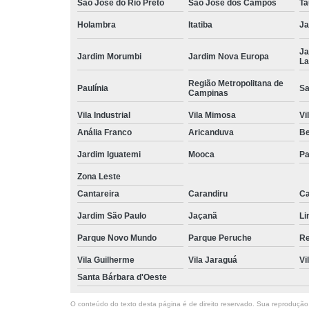
São José do Rio Preto
São José dos Campos
Ta
Holambra
Itatiba
Ja
Ja
Jardim Morumbi
Jardim Nova Europa
La
Região Metropolitana de
Paulínia
Sa
Campinas
Vila Industrial
Vila Mimosa
Vi
Anália Franco
Aricanduva
B
Jardim Iguatemi
Mooca
Pa
Zona Leste
Cantareira
Carandiru
Ca
Jardim São Paulo
Jaçanã
Li
Parque Novo Mundo
Parque Peruche
Re
Vila Guilherme
Vila Jaraguá
Vi
Santa Bárbara d'Oeste
O conteúdo do texto desta página é de direito reservado. Sua reprodução, 