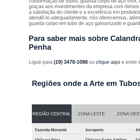
conformação de tubos, guarda corpo de aço inox, c
Guarda
graças aos investimentos da empresa com ótimos 
corpos
a satisfação do cliente e a excelência em produtos
galvanizado
atendê-lo adequadamente, nós oferecermos, além d
guarda corpo em tubo de aço galvanizado e guarda
Guarda
corpos inox
Para saber mais sobre Caland
Serviços de
Penha
dobra
Soldas em
Ligue para
(19) 3478-1086
ou
clique aqui
e entre 
aço
Soldas em
aço carbon
Regiões onde a Arte em Tubos
REGIÃO CENTRAL
ZONA LESTE
ZONA OES
Fazenda Morumbi
Aeroporto
Al
Chácara Flora
Chácara Santo Antônio
Ci