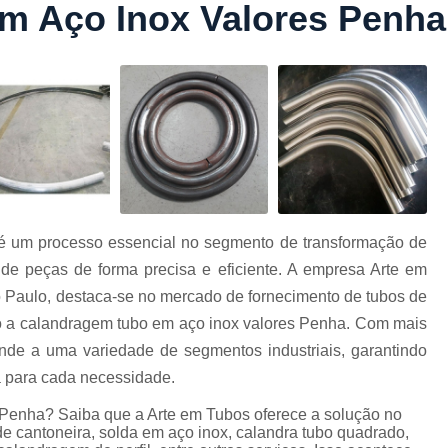
m Aço Inox Valores Penha
Conformação com Tubo Tipo 
Conformação de Tubo sem Cost
Conformação em T
Conformação para Tub
o
Conformação Tubo de Metal
Tub
Corrimão Aço Tipo Galvani
Corrimão de A
é um processo essencial no segmento de transformação de
Corrimão de Aço Galvanizado e
de peças de forma precisa e eficiente. A empresa Arte em
e
Corrimão em Aç
 Paulo, destaca-se no mercado de fornecimento de tubos de
Corrimão em Tubo de Aço Ga
do a calandragem tubo em aço inox valores Penha. Com mais
nde a uma variedade de segmentos industriais, garantindo
Corrimão Galvanizado com
a para cada necessidade.
Corrimão Galvaniza
Penha? Saiba que a Arte em Tubos oferece a solução no
Corrimão de Ferro pa
 cantoneira, solda em aço inox, calandra tubo quadrado,