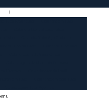
de Tubo Retangular
Calandra em Tubo
Tubo
Calandra Manual para Tubos
dra Tubo
Calandra Tubo Aço Carbono
landra Tubo de Ferro
Calandra Tubo Inox
do
Calandragem de Barra Chata
Calandragem de Materiais Ferrosos
ipo Ferrosos
Calandragem de Perfil
ragem em Tubo
Calandragem para Tubo
Calandragem Tubo Aço Inox
ço Inox
Calandragem Tubo Inox
Penha
Conformação com Tubo de Metal