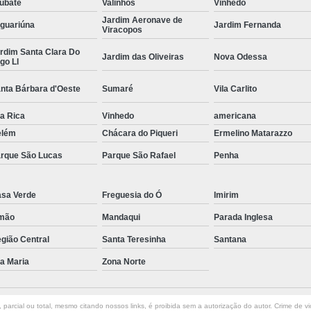
ubaté
Valinhos
Vinhedo
Curvamento de Tubos Do
Jardim Aeronave de
guariúna
Jardim Fernanda
Viracopos
Curvamento de Tubos Industria
rdim Santa Clara Do
Jardim das Oliveiras
Nova Odessa
go Ll
Corte e Dobra Chapa
Corte e 
nta Bárbara d'Oeste
Sumaré
Vila Carlito
Dobra Chapa de Alumínio
Dobra de Chapa de Al
la Rica
Vinhedo
americana
elém
Chácara do Piqueri
Ermelino Matarazzo
Dobra de Chapa de Ferro
Dobr
rque São Lucas
Parque São Rafael
Penha
Dobradeira de Chapa
Dobra de 
Dobra de Tubo Redondo
sa Verde
Freguesia do Ó
Imirim
Dobra Tubo com Maçarico
Dobra
mão
Mandaqui
Parada Inglesa
Dobra Tubo Quadrado
Dobra
gião Central
Santa Teresinha
Santana
Empresa Corte a Laser
Em
la Maria
Zona Norte
Empresa de Corte a Laser
Empresa de Corte a Laser Chapa Ga
parcial ou total, mesmo citando nossos links, é proibida sem a autorização do autor. Crime de vi