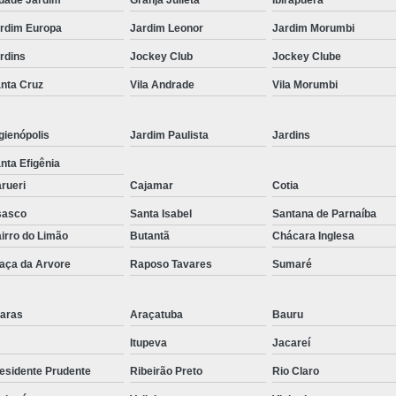
Corrimão Inox para Escada
rdim Europa
Jardim Leonor
Jardim Morumbi
Corrimão Inox Quadrado
rdins
Jockey Club
Jockey Clube
Corte a Laser Chapa Aço In
nta Cruz
Vila Andrade
Vila Morumbi
Corte a Laser em Chapa
Cor
Corte a Laser Oxigênio
gienópolis
Jardim Paulista
Jardins
Corte e Dobra de Chapa a Laser
nta Efigênia
Solda a Laser
rueri
Cajamar
Cotia
Corte a Laser em Chapa de Aço
sasco
Santa Isabel
Santana de Parnaíba
irro do Limão
Butantã
Chácara Inglesa
Corte Chapa a Laser
C
aça da Arvore
Raposo Tavares
Sumaré
Corte de Chapa a Laser
Corte d
Corte de Chapa Inox a Laser
Cor
aras
Araçatuba
Bauru
Curvamento de Tubo
Itupeva
Jacareí
Curvamento de Tubos a 
esidente Prudente
Ribeirão Preto
Rio Claro
Curvamento de Tubos de Aç