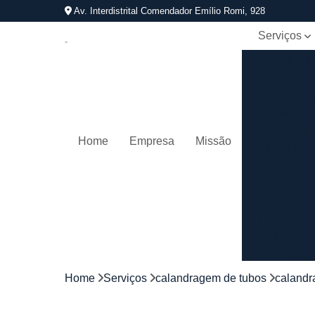
Av. Interdistrital Comendador Emílio Romi, 928
Serviços
Calandra d
tubos
Calandrage
de tubos
Conformaçã
Home
Empresa
Missão
de tubos
Corrimãos
aço
galvanizad
Corrimãos
ferro
Corrimãos
galvanizado
Home
Serviços
calandragem de tubos
calandr
Corrimãos
inox