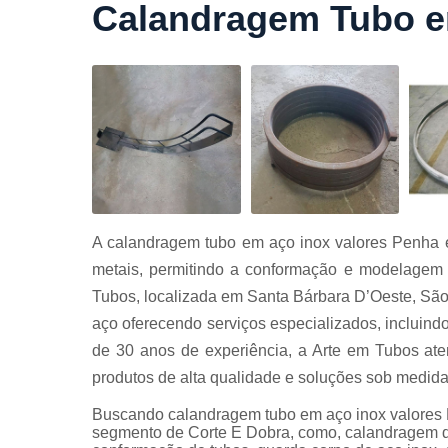
Calandragem Tubo e
Cortes a
laser
Cortes de
chapa
Curvament
de tubo
Dobra de
chapas
Dobras de
A calandragem tubo em aço inox valores Penha 
tubo
metais, permitindo a conformação e modelagem 
Empresas d
Tubos, localizada em Santa Bárbara D’Oeste, São
corte
aço oferecendo serviços especializados, incluin
Guarda
de 30 anos de experiência, a Arte em Tubos ate
corpos
carbono
produtos de alta qualidade e soluções sob medid
Guarda
Buscando calandragem tubo em aço inox valores 
corpos ferro
segmento de Corte E Dobra, como, calandragem de