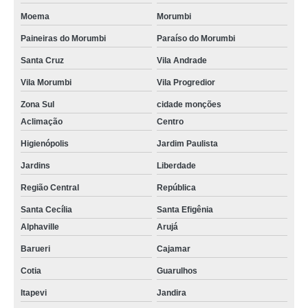
Moema
Morumbi
Paineiras do Morumbi
Paraíso do Morumbi
Santa Cruz
Vila Andrade
Vila Morumbi
Vila Progredior
Zona Sul
cidade monções
Aclimação
Centro
Higienópolis
Jardim Paulista
Jardins
Liberdade
Região Central
República
Santa Cecília
Santa Efigênia
Alphaville
Arujá
Barueri
Cajamar
Cotia
Guarulhos
Itapevi
Jandira