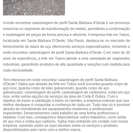
A onde encontrar calandragem de perfil Santa Bárbara d'Oeste é um processo
essencial no segmento de transformação de metais, permitindo a conformação
e modelagem de peças de forma precisa e eficiente. A empresa Arte em Tubos,
localizada em Santa Bárbara D’Oeste, São Paulo, destaca-se no mercado de
fornecimento de tubos de aço oferecendo serviços especializados, incluindo a
onde encontrar calandragem de perfil Santa Bárbara d'Oeste. Com mais de 30
anos de experiência, a Arte em Tubos atende a uma variedade de segmentos
industriais, garantindo produtos de alta qualidade e soluções sob medida para
cada necessidade.
Tem interesse em onde encontrar calandragem de perfil Santa Bárbara
d'Oeste? Saiba que através da Arte em Tubos você encontra guarda corpo de
aço inox, guarda corpo de tubo galvanizado, guarda corpo de aço
galvanizado, calandragem de perfil, calandragem de cantoneira, solda em aço
inox, entre outras opções de serviços da área de Corte E Dobra. Com o
objetivo de trazer a satisfação a todos os clientes, a empresa entende que sua
melhor destaque é conquistar a confiança de cada um. Tudo isso só é possível
através do investimento em equipamentos modernos e profissionais
experientes. Desenvolvemos cada trabalho de uma forma profissional e
objetiva. Com isso, conseguimos disponibilizar outros trabalhos, como solda
de aço inox e solda aço carbono. Saiba mais entrando em contato com nossa
empresa, sanando assim as suas dúvidas sobre os serviços e produtos
disponibilizados pelo ramo com a melhor marca.