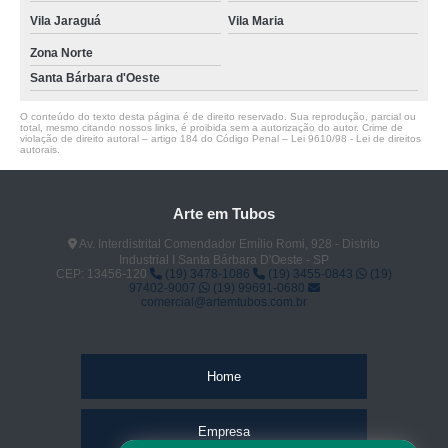
Vila Jaraguá
Vila Maria
Zona Norte
Santa Bárbara d'Oeste
O conteúdo do texto desta página é de direito reservado. Sua reprodução, parcial ou
total, mesmo citando nossos links, é proibida sem a autorização do autor. Crime de
violação de direito autoral – artigo 184 do Código Penal –
Lei 9610/98 - Lei de direitos
autorais
.
Arte em Tubos
Av. Interdistrital Comendador Emílio Romi, 928 - Distrito
Industrial I Santa Bárbara D'Oeste - SP
CEP: 13456-120
(19) 3478-1086
(19) 3455-0843
(19)
97402-9007
(19) 99691-0680
comercial@artemtubos.com.br
Home
Empresa