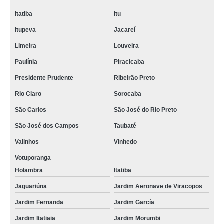
Itatiba
Itu
Itupeva
Jacareí
Limeira
Louveira
Paulínia
Piracicaba
Presidente Prudente
Ribeirão Preto
Rio Claro
Sorocaba
São Carlos
São José do Rio Preto
São José dos Campos
Taubaté
Valinhos
Vinhedo
Votuporanga
Holambra
Itatiba
Jaguariúna
Jardim Aeronave de Viracopos
Jardim Fernanda
Jardim García
Jardim Itatiaia
Jardim Morumbi