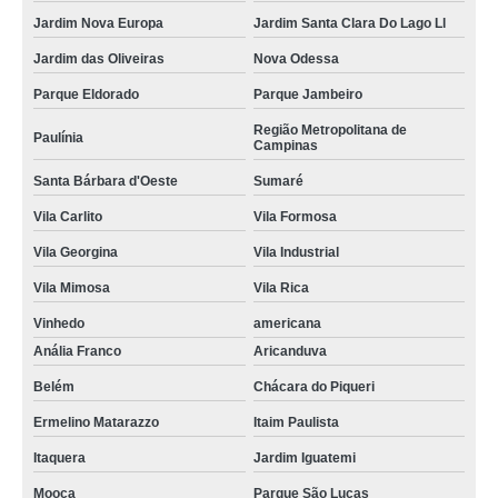
Jardim Nova Europa
Jardim Santa Clara Do Lago Ll
Jardim das Oliveiras
Nova Odessa
Parque Eldorado
Parque Jambeiro
Região Metropolitana de
Paulínia
Campinas
Santa Bárbara d'Oeste
Sumaré
Vila Carlito
Vila Formosa
Vila Georgina
Vila Industrial
Vila Mimosa
Vila Rica
Vinhedo
americana
Anália Franco
Aricanduva
Belém
Chácara do Piqueri
Ermelino Matarazzo
Itaim Paulista
Itaquera
Jardim Iguatemi
Mooca
Parque São Lucas