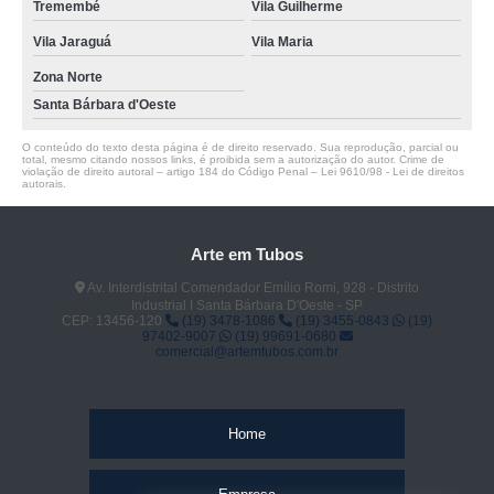
Tremembé
Vila Guilherme
Vila Jaraguá
Vila Maria
Zona Norte
Santa Bárbara d'Oeste
O conteúdo do texto desta página é de direito reservado. Sua reprodução, parcial ou
total, mesmo citando nossos links, é proibida sem a autorização do autor. Crime de
violação de direito autoral – artigo 184 do Código Penal –
Lei 9610/98 - Lei de direitos
autorais
.
Arte em Tubos
Av. Interdistrital Comendador Emílio Romi, 928 - Distrito
Industrial I Santa Bárbara D'Oeste - SP
CEP: 13456-120
(19) 3478-1086
(19) 3455-0843
(19)
97402-9007
(19) 99691-0680
comercial@artemtubos.com.br
Home