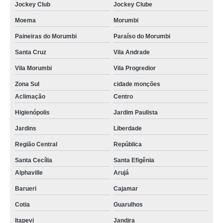
Jockey Club
Jockey Clube
Moema
Morumbi
Paineiras do Morumbi
Paraíso do Morumbi
Santa Cruz
Vila Andrade
Vila Morumbi
Vila Progredior
Zona Sul
cidade monções
Aclimação
Centro
Higienópolis
Jardim Paulista
Jardins
Liberdade
Região Central
República
Santa Cecília
Santa Efigênia
Alphaville
Arujá
Barueri
Cajamar
Cotia
Guarulhos
Itapevi
Jandira