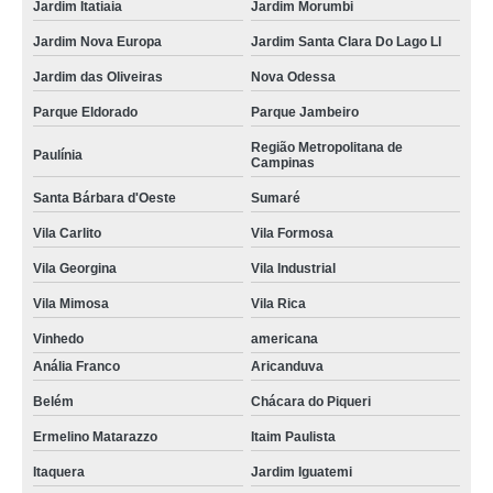
Jardim Itatiaia
Jardim Morumbi
Jardim Nova Europa
Jardim Santa Clara Do Lago Ll
Jardim das Oliveiras
Nova Odessa
Parque Eldorado
Parque Jambeiro
Região Metropolitana de
Paulínia
Campinas
Santa Bárbara d'Oeste
Sumaré
Vila Carlito
Vila Formosa
Vila Georgina
Vila Industrial
Vila Mimosa
Vila Rica
Vinhedo
americana
Anália Franco
Aricanduva
Belém
Chácara do Piqueri
Ermelino Matarazzo
Itaim Paulista
Itaquera
Jardim Iguatemi