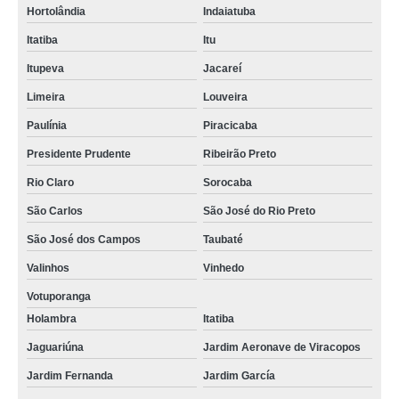
Hortolândia
Indaiatuba
Itatiba
Itu
Itupeva
Jacareí
Limeira
Louveira
Paulínia
Piracicaba
Presidente Prudente
Ribeirão Preto
Rio Claro
Sorocaba
São Carlos
São José do Rio Preto
São José dos Campos
Taubaté
Valinhos
Vinhedo
Votuporanga
Holambra
Itatiba
Jaguariúna
Jardim Aeronave de Viracopos
Jardim Fernanda
Jardim García