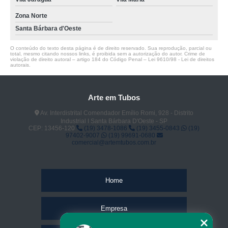
Zona Norte
Santa Bárbara d'Oeste
O conteúdo do texto desta página é de direito reservado. Sua reprodução, parcial ou
total, mesmo citando nossos links, é proibida sem a autorização do autor. Crime de
violação de direito autoral – artigo 184 do Código Penal –
Lei 9610/98 - Lei de direitos
autorais
.
Arte em Tubos
Av. Interdistrital Comendador Emílio Romi, 928 - Distrito
Industrial I Santa Bárbara D'Oeste - SP
CEP: 13456-120
(19) 3478-1086
(19) 3455-0843
(19)
97402-9007
(19) 99691-0680
comercial@artemtubos.com.br
Home
Empresa