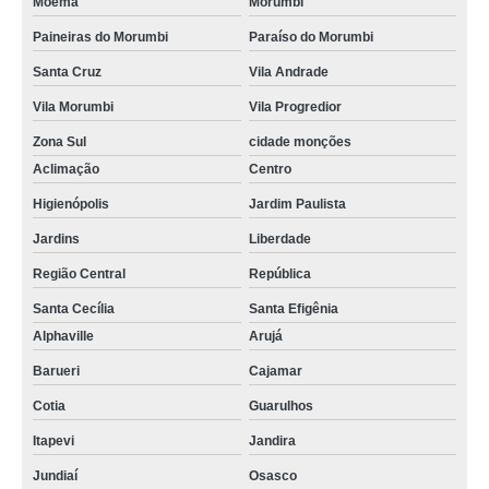
Moema
Morumbi
Paineiras do Morumbi
Paraíso do Morumbi
Santa Cruz
Vila Andrade
Vila Morumbi
Vila Progredior
Zona Sul
cidade monções
Aclimação
Centro
Higienópolis
Jardim Paulista
Jardins
Liberdade
Região Central
República
Santa Cecília
Santa Efigênia
Alphaville
Arujá
Barueri
Cajamar
Cotia
Guarulhos
Itapevi
Jandira
Jundiaí
Osasco