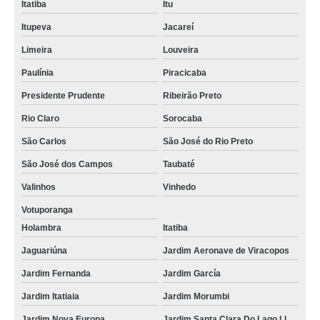
Itatiba
Itu
Itupeva
Jacareí
Limeira
Louveira
Paulínia
Piracicaba
Presidente Prudente
Ribeirão Preto
Rio Claro
Sorocaba
São Carlos
São José do Rio Preto
São José dos Campos
Taubaté
Valinhos
Vinhedo
Votuporanga
Holambra
Itatiba
Jaguariúna
Jardim Aeronave de Viracopos
Jardim Fernanda
Jardim García
Jardim Itatiaia
Jardim Morumbi
Jardim Nova Europa
Jardim Santa Clara Do Lago Ll