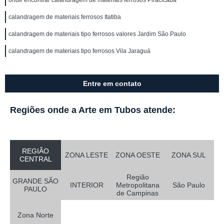
onde encontrar calandragem de materiais ferrosos Piracicaba
calandragem de materiais ferrosos Itatiba
calandragem de materiais tipo ferrosos valores Jardim São Paulo
calandragem de materiais tipo ferrosos Vila Jaraguá
Entre em contato
Regiões onde a Arte em Tubos atende:
REGIÃO
ZONA LESTE
ZONA OESTE
ZONA SUL
CENTRAL
Região
GRANDE SÃO
INTERIOR
Metropolitana
São Paulo
PAULO
de Campinas
Zona Norte