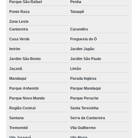
Parque São Rafael
Penha
Ponte Rasa
Tatuapé
Zona Leste
Cantareira
Carandiru
Casa Verde
Freguesia do Ó
Imirim
Jardim Japão
Jardim São Bento
Jardim São Paulo
Jaçanã
Limão
Mandaqui
Parada Inglesa
Parque Anhembi
Parque Mandaqui
Parque Novo Mundo
Parque Peruche
Região Central
Santa Teresinha
Santana
Serra da Cantareira
Tremembé
Vila Guilherme
Vila Jaraguá
Vila Maria