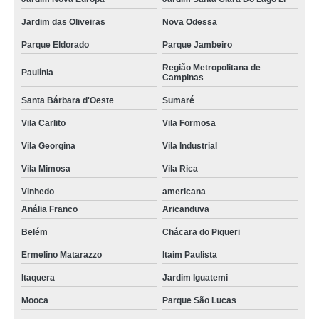
Jardim das Oliveiras
Nova Odessa
Parque Eldorado
Parque Jambeiro
Região Metropolitana de
Paulínia
Campinas
Santa Bárbara d'Oeste
Sumaré
Vila Carlito
Vila Formosa
Vila Georgina
Vila Industrial
Vila Mimosa
Vila Rica
Vinhedo
americana
Anália Franco
Aricanduva
Belém
Chácara do Piqueri
Ermelino Matarazzo
Itaim Paulista
Itaquera
Jardim Iguatemi
Mooca
Parque São Lucas