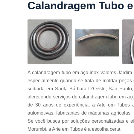
Calandragem Tubo e
Cortes a
laser
Cortes de
chapa
Curvament
de tubo
Dobra de
chapas
Dobras de
A calandragem tubo em aço inox valores Jardim 
tubo
especialmente quando se trata de moldar peças 
Empresas d
sediada em Santa Bárbara D’Oeste, São Paulo, 
corte
oferecendo serviços de calandragem tubo em aço
Guarda
de 30 anos de experiência, a Arte em Tubos a
corpos
carbono
automotivas, fabricantes de máquinas agrícolas, t
Guarda
Se você busca por soluções personalizadas e e
corpos ferro
Morumbi, a Arte em Tubos é a escolha certa.