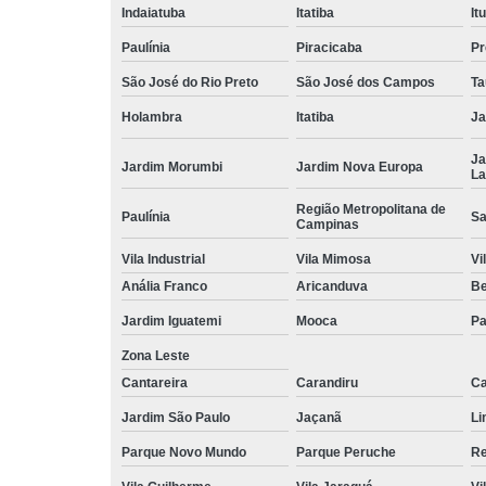
Indaiatuba
Itatiba
Itu
Paulínia
Piracicaba
Pr
São José do Rio Preto
São José dos Campos
Ta
Holambra
Itatiba
Ja
Ja
Jardim Morumbi
Jardim Nova Europa
La
Região Metropolitana de
Paulínia
Sa
Campinas
Vila Industrial
Vila Mimosa
Vi
Anália Franco
Aricanduva
B
Jardim Iguatemi
Mooca
Pa
Zona Leste
Cantareira
Carandiru
Ca
Jardim São Paulo
Jaçanã
Li
Parque Novo Mundo
Parque Peruche
Re