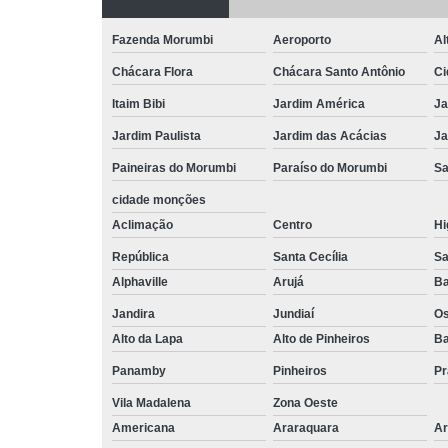
Fazenda Morumbi
Aeroporto
Al
Chácara Flora
Chácara Santo Antônio
Ci
Itaim Bibi
Jardim América
Ja
Jardim Paulista
Jardim das Acácias
Ja
Paineiras do Morumbi
Paraíso do Morumbi
Sa
cidade monções
Aclimação
Centro
Hi
República
Santa Cecília
Sa
Alphaville
Arujá
Ba
Jandira
Jundiaí
O
Alto da Lapa
Alto de Pinheiros
Ba
Panamby
Pinheiros
Pr
Vila Madalena
Zona Oeste
Americana
Araraquara
Ar