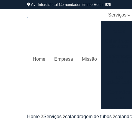
Av. Interdistrital Comendador Emílio Romi, 928
Serviços
Calandra d
tubos
Calandrage
de tubos
Conformaçã
Home
Empresa
Missão
de tubos
Corrimãos
aço
galvanizad
Corrimãos
ferro
Corrimãos
galvanizado
Home
Serviços
calandragem de tubos
calandr
Corrimãos
inox