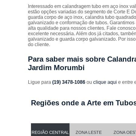
Guarda
Interessado em calandragem tubo em aço inox va
corpos
estão opções variadas do segmento de Corte E Do
galvanizado
guarda corpo de aço inox, calandra tubo quadrado
galvanizado e conformação de tubos. Garantimos a
Guarda
alta qualidade para nossos clientes. Fale conosco 
corpos inox
excelente necessária. Além dos já citados, tamb
galvanizado e guarda corpo galvanizado. Por iss
Serviços de
do cliente.
dobra
Soldas em
Para saber mais sobre Caland
aço
Jardim Morumbi
Soldas em
aço carbon
Ligue para
(19) 3478-1086
ou
clique aqui
e entre 
Regiões onde a Arte em Tubos
REGIÃO CENTRAL
ZONA LESTE
ZONA OES