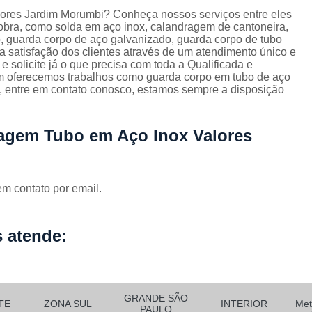
Corrimão Escada Interna Ferro
C
lores Jardim Morumbi? Conheça nossos serviços entre eles
bra, como solda em aço inox, calandragem de cantoneira,
Corrimão Ferro de Escada
Corri
s
, guarda corpo de aço galvanizado, guarda corpo de tubo
 satisfação dos clientes através de um atendimento único e
Corrimão Ferro para Escada
e solicite já o que precisa com toda a Qualificada e
Corrimão Ferro Quadrado
ém oferecemos trabalhos como guarda corpo em tubo de aço
o, entre em contato conosco, estamos sempre a disposição
Corrimão com Ferro Tipo Galva
Corrimão de Escada de Ferro Ga
ragem Tubo em Aço Inox Valores
Corrimão de Galvanizad
Corrimão em Ferro Galvan
o
em contato por email.
Corrimão Galvanizado
Corrimão Galvanizado Ferro
 atende:
Corrimão de Inox para
Corrimão Escada Interna
Corrimão Inox de Escada
Corri
GRANDE SÃO
TE
ZONA SUL
INTERIOR
Met
PAULO