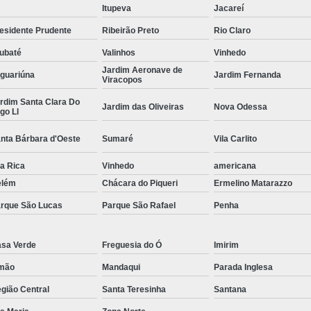
Itupeva
Jacareí
Curvamento de Tubos Do
esidente Prudente
Ribeirão Preto
Rio Claro
Curvamento de Tubos Industria
ubaté
Valinhos
Vinhedo
Corte e Dobra Chapa
Corte e 
Jardim Aeronave de
guariúna
Jardim Fernanda
Viracopos
Dobra Chapa de Alumínio
rdim Santa Clara Do
Jardim das Oliveiras
Nova Odessa
go Ll
Dobra de Chapa de Al
Dobra de Chapa de Ferro
Dobr
nta Bárbara d'Oeste
Sumaré
Vila Carlito
Dobradeira de Chapa
Dobra de 
la Rica
Vinhedo
americana
elém
Chácara do Piqueri
Ermelino Matarazzo
Dobra de Tubo Redondo
rque São Lucas
Parque São Rafael
Penha
Dobra Tubo com Maçarico
Dobra
Dobra Tubo Quadrado
Dobra
sa Verde
Freguesia do Ó
Imirim
Empresa Corte a Laser
Em
mão
Mandaqui
Parada Inglesa
Empresa de Corte a Laser
gião Central
Santa Teresinha
Santana
Empresa de Corte a Laser Chapa Ga