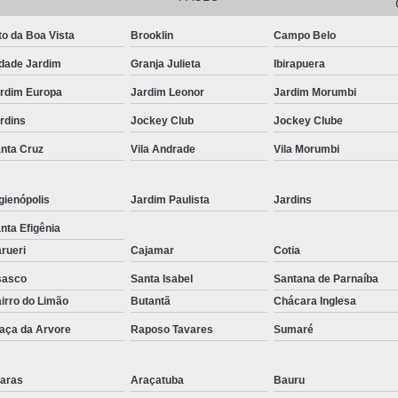
Corrimão Inox para Escada
Corrimão Inox Quadrado
to da Boa Vista
Brooklin
Campo Belo
Corte a Laser Chapa Aço In
dade Jardim
Granja Julieta
Ibirapuera
Corte a Laser em Chapa
Cor
rdim Europa
Jardim Leonor
Jardim Morumbi
rdins
Jockey Club
Jockey Clube
Corte a Laser Oxigênio
nta Cruz
Vila Andrade
Vila Morumbi
Corte e Dobra de Chapa a Laser
Solda a Laser
gienópolis
Jardim Paulista
Jardins
Corte a Laser em Chapa de Aço
nta Efigênia
Corte Chapa a Laser
C
rueri
Cajamar
Cotia
Corte de Chapa a Laser
Corte d
sasco
Santa Isabel
Santana de Parnaíba
irro do Limão
Butantã
Chácara Inglesa
Corte de Chapa Inox a Laser
Cor
aça da Arvore
Raposo Tavares
Sumaré
Curvamento de Tubo
Curvamento de Tubos a 
aras
Araçatuba
Bauru
Curvamento de Tubos de Aç