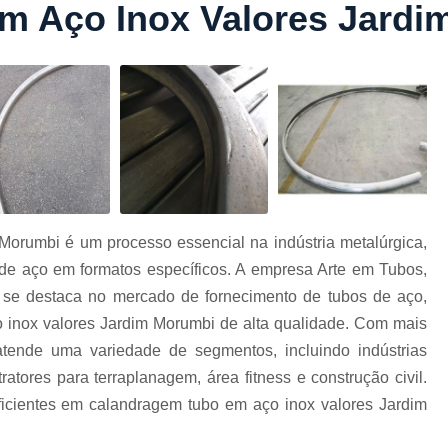
m Aço Inox Valores Jardi
Conformação com Tubo Tipo 
Conformação de Tubo sem Cost
Conformação em T
Conformação para Tub
o
Conformação Tubo de Metal
Tub
Corrimão Aço Tipo Galvani
Corrimão de A
Morumbi é um processo essencial na indústria metalúrgica,
Corrimão de Aço Galvanizado e
de aço em formatos específicos. A empresa Arte em Tubos,
e
Corrimão em Aç
se destaca no mercado de fornecimento de tubos de aço,
Corrimão em Tubo de Aço Ga
 inox valores Jardim Morumbi de alta qualidade. Com mais
tende uma variedade de segmentos, incluindo indústrias
Corrimão Galvanizado com
ratores para terraplanagem, área fitness e construção civil.
Corrimão Galvaniza
ficientes em calandragem tubo em aço inox valores Jardim
Corrimão de Ferro pa