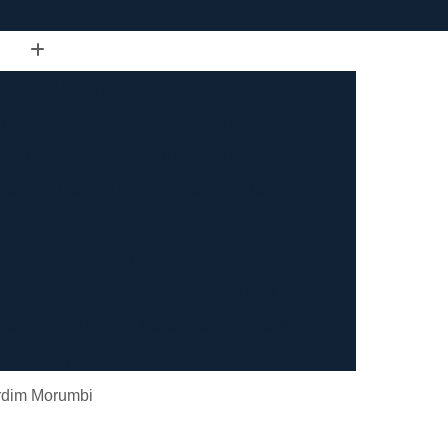
de Tubo Retangular
Calandra em Tubo
Tubo
Calandra Manual para Tubos
dra Tubo
Calandra Tubo Aço Carbono
landra Tubo de Ferro
Calandra Tubo Inox
do
Calandragem de Barra Chata
Calandragem de Materiais Ferrosos
ipo Ferrosos
Calandragem de Perfil
ragem em Tubo
Calandragem para Tubo
Calandragem Tubo Aço Inox
ço Inox
Calandragem Tubo Inox
ardim Morumbi
Conformação com Tubo de Metal