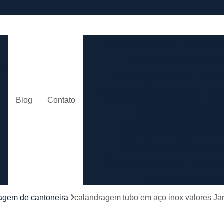
e
Calandra de Tubo
Calandra 
Calandra Hidráulica para 
m
Calandra para Tubo
Calan
Calandra Tubo de Alumínio
Ca
o
Blog
Contato
Calandra Tubo Quadra
Calandragem de Cantoneira
o
Calandragem de Materiais T
Calandragem de Tubo
Caland
Calandragem Tubo
s
Calandragem Tubo em A
agem de cantoneira
calandragem tubo em aço inox valores J
Conformação com Tubo