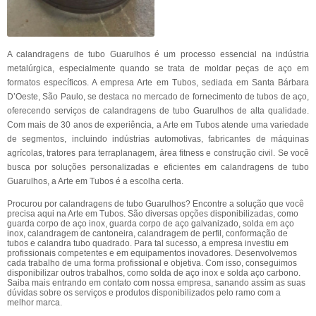
A calandragens de tubo Guarulhos é um processo essencial na indústria
metalúrgica, especialmente quando se trata de moldar peças de aço em
formatos específicos. A empresa Arte em Tubos, sediada em Santa Bárbara
D’Oeste, São Paulo, se destaca no mercado de fornecimento de tubos de aço,
oferecendo serviços de calandragens de tubo Guarulhos de alta qualidade.
Com mais de 30 anos de experiência, a Arte em Tubos atende uma variedade
de segmentos, incluindo indústrias automotivas, fabricantes de máquinas
agrícolas, tratores para terraplanagem, área fitness e construção civil. Se você
busca por soluções personalizadas e eficientes em calandragens de tubo
Guarulhos, a Arte em Tubos é a escolha certa.
Procurou por calandragens de tubo Guarulhos? Encontre a solução que você
precisa aqui na Arte em Tubos. São diversas opções disponibilizadas, como
guarda corpo de aço inox, guarda corpo de aço galvanizado, solda em aço
inox, calandragem de cantoneira, calandragem de perfil, conformação de
tubos e calandra tubo quadrado. Para tal sucesso, a empresa investiu em
profissionais competentes e em equipamentos inovadores. Desenvolvemos
cada trabalho de uma forma profissional e objetiva. Com isso, conseguimos
disponibilizar outros trabalhos, como solda de aço inox e solda aço carbono.
Saiba mais entrando em contato com nossa empresa, sanando assim as suas
dúvidas sobre os serviços e produtos disponibilizados pelo ramo com a
melhor marca.