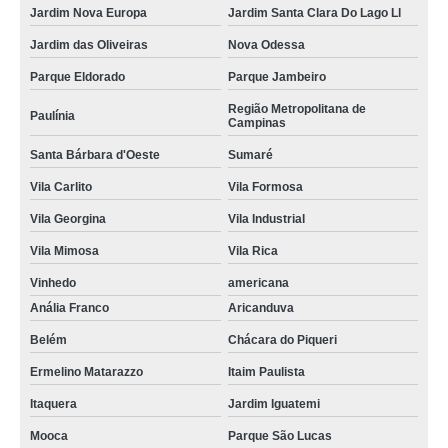
Jardim Nova Europa
Jardim Santa Clara Do Lago Ll
Jardim das Oliveiras
Nova Odessa
Parque Eldorado
Parque Jambeiro
Região Metropolitana de
Paulínia
Campinas
Santa Bárbara d'Oeste
Sumaré
Vila Carlito
Vila Formosa
Vila Georgina
Vila Industrial
Vila Mimosa
Vila Rica
Vinhedo
americana
Anália Franco
Aricanduva
Belém
Chácara do Piqueri
Ermelino Matarazzo
Itaim Paulista
Itaquera
Jardim Iguatemi
Mooca
Parque São Lucas