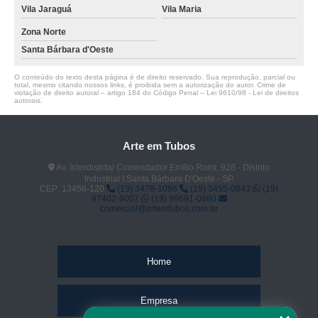
Vila Jaraguá
Vila Maria
Zona Norte
Santa Bárbara d'Oeste
O conteúdo do texto desta página é de direito reservado. Sua reprodução, parcial ou
total, mesmo citando nossos links, é proibida sem a autorização do autor. Crime de
violação de direito autoral – artigo 184 do Código Penal –
Lei 9610/98 - Lei de direitos
autorais
.
Arte em Tubos
Av. Interdistrital Comendador Emílio Romi, 928 - Distrito
Industrial I Santa Bárbara D'Oeste - SP
CEP: 13456-120
(19) 3478-1086
(19) 3455-0843
(19)
97402-9007
(19) 99691-0680
comercial@artemtubos.com.br
Home
Empresa