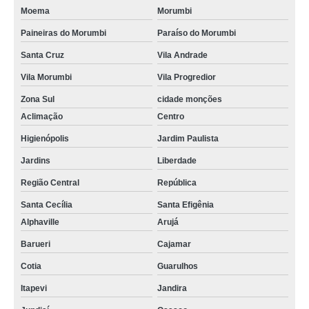
Moema
Morumbi
Paineiras do Morumbi
Paraíso do Morumbi
Santa Cruz
Vila Andrade
Vila Morumbi
Vila Progredior
Zona Sul
cidade monções
Aclimação
Centro
Higienópolis
Jardim Paulista
Jardins
Liberdade
Região Central
República
Santa Cecília
Santa Efigênia
Alphaville
Arujá
Barueri
Cajamar
Cotia
Guarulhos
Itapevi
Jandira