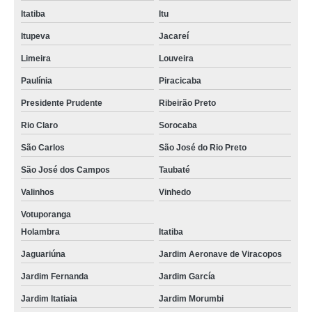
Itatiba
Itu
Itupeva
Jacareí
Limeira
Louveira
Paulínia
Piracicaba
Presidente Prudente
Ribeirão Preto
Rio Claro
Sorocaba
São Carlos
São José do Rio Preto
São José dos Campos
Taubaté
Valinhos
Vinhedo
Votuporanga
Holambra
Itatiba
Jaguariúna
Jardim Aeronave de Viracopos
Jardim Fernanda
Jardim García
Jardim Itatiaia
Jardim Morumbi