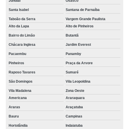
Jundiaí
Osasco
Santa Isabel
Santana de Parnaíba
Taboão da Serra
Vargem Grande Paulista
Alto da Lapa
Alto de Pinheiros
Bairro do Limão
Butantã
Chácara Inglesa
Jardim Everest
Pacaembu
Panamby
Pinheiros
Praça da Arvore
Raposo Tavares
Sumaré
São Domingos
Vila Leopoldina
Vila Madalena
Zona Oeste
Americana
Araraquara
Araras
Araçatuba
Bauru
Campinas
Hortolândia
Indaiatuba