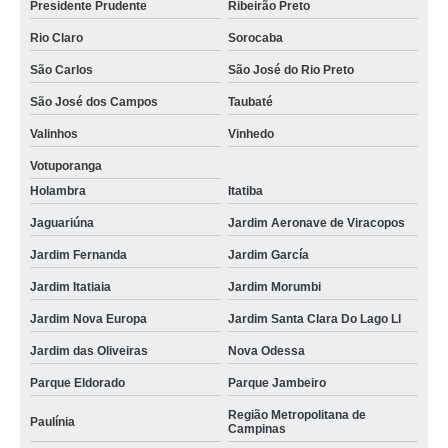
Presidente Prudente
Ribeirão Preto
Rio Claro
Sorocaba
São Carlos
São José do Rio Preto
São José dos Campos
Taubaté
Valinhos
Vinhedo
Votuporanga
Holambra
Itatiba
Jaguariúna
Jardim Aeronave de Viracopos
Jardim Fernanda
Jardim García
Jardim Itatiaia
Jardim Morumbi
Jardim Nova Europa
Jardim Santa Clara Do Lago Ll
Jardim das Oliveiras
Nova Odessa
Parque Eldorado
Parque Jambeiro
Região Metropolitana de
Paulínia
Campinas