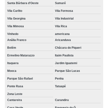
Santa Bárbara d'Oeste
Sumaré
Vila Carlito
Vila Formosa
Vila Georgina
Vila Industrial
Vila Mimosa
Vila Rica
Vinhedo
americana
Anália Franco
Aricanduva
Belém
Chácara do Piqueri
Ermelino Matarazzo
Itaim Paulista
Itaquera
Jardim Iguatemi
Mooca
Parque São Lucas
Parque São Rafael
Penha
Ponte Rasa
Tatuapé
Zona Leste
Cantareira
Carandiru
Casa Verde
Freguesia do Ó