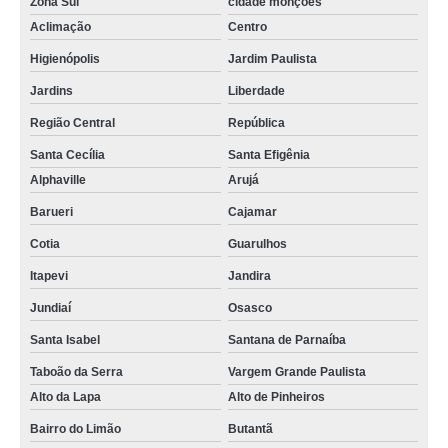
Zona Sul
cidade monções
Aclimação
Centro
Higienópolis
Jardim Paulista
Jardins
Liberdade
Região Central
República
Santa Cecília
Santa Efigênia
Alphaville
Arujá
Barueri
Cajamar
Cotia
Guarulhos
Itapevi
Jandira
Jundiaí
Osasco
Santa Isabel
Santana de Parnaíba
Taboão da Serra
Vargem Grande Paulista
Alto da Lapa
Alto de Pinheiros
Bairro do Limão
Butantã