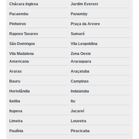
Chácara Inglesa
Jardim Everest
Pacaembu
Panamby
Pinheiros
Praça da Arvore
Raposo Tavares
Sumaré
São Domingos
Vila Leopoldina
Vila Madalena
Zona Oeste
Americana
Araraquara
Araras
Araçatuba
Bauru
Campinas
Hortolândia
Indaiatuba
Itatiba
Itu
Itupeva
Jacareí
Limeira
Louveira
Paulínia
Piracicaba