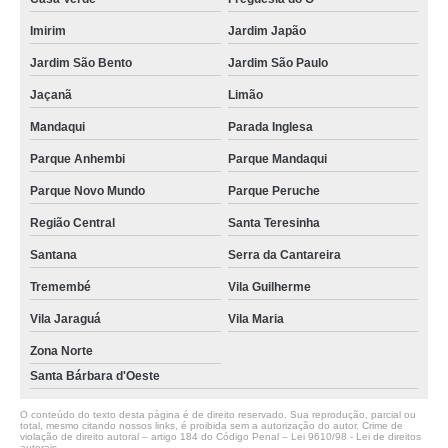
Imirim
Jardim Japão
Jardim São Bento
Jardim São Paulo
Jaçanã
Limão
Mandaqui
Parada Inglesa
Parque Anhembi
Parque Mandaqui
Parque Novo Mundo
Parque Peruche
Região Central
Santa Teresinha
Santana
Serra da Cantareira
Tremembé
Vila Guilherme
Vila Jaraguá
Vila Maria
Zona Norte
Santa Bárbara d'Oeste
O conteúdo do texto desta página é de direito reservado. Sua reprodução, parcial ou
total, mesmo citando nossos links, é proibida sem a autorização do autor. Crime de
violação de direito autoral – artigo 184 do Código Penal –
Lei 9610/98 - Lei de direitos
autorais
.