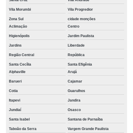
Santa Cruz
Vila Andrade
Vila Morumbi
Vila Progredior
Zona Sul
cidade monções
Aclimação
Centro
Higienópolis
Jardim Paulista
Jardins
Liberdade
Região Central
República
Santa Cecília
Santa Efigênia
Alphaville
Arujá
Barueri
Cajamar
Cotia
Guarulhos
Itapevi
Jandira
Jundiaí
Osasco
Santa Isabel
Santana de Parnaíba
Taboão da Serra
Vargem Grande Paulista