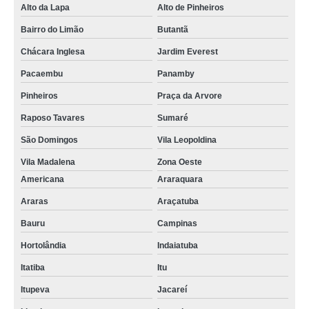
Alto da Lapa
Alto de Pinheiros
Bairro do Limão
Butantã
Chácara Inglesa
Jardim Everest
Pacaembu
Panamby
Pinheiros
Praça da Arvore
Raposo Tavares
Sumaré
São Domingos
Vila Leopoldina
Vila Madalena
Zona Oeste
Americana
Araraquara
Araras
Araçatuba
Bauru
Campinas
Hortolândia
Indaiatuba
Itatiba
Itu
Itupeva
Jacareí