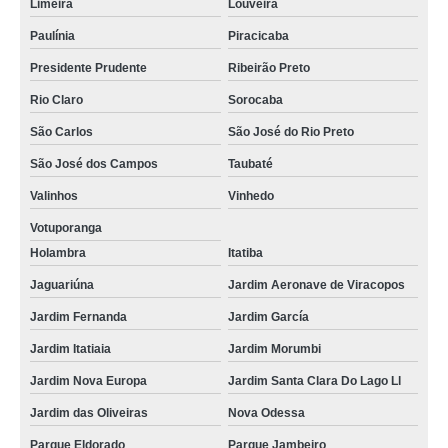
Limeira
Louveira
Paulínia
Piracicaba
Presidente Prudente
Ribeirão Preto
Rio Claro
Sorocaba
São Carlos
São José do Rio Preto
São José dos Campos
Taubaté
Valinhos
Vinhedo
Votuporanga
Holambra
Itatiba
Jaguariúna
Jardim Aeronave de Viracopos
Jardim Fernanda
Jardim García
Jardim Itatiaia
Jardim Morumbi
Jardim Nova Europa
Jardim Santa Clara Do Lago Ll
Jardim das Oliveiras
Nova Odessa
Parque Eldorado
Parque Jambeiro