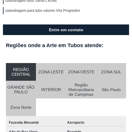
calandragem tubo Santa Cecília
calandragem para tubo valores Vila Progredior
Entre em contato
Regiões onde a Arte em Tubos atende:
REGIÃO
ZONA LESTE
ZONA OESTE
ZONA SUL
CENTRAL
Região
GRANDE SÃO
INTERIOR
Metropolitana
São Paulo
PAULO
de Campinas
Zona Norte
Fazenda Morumbi
Aeroporto