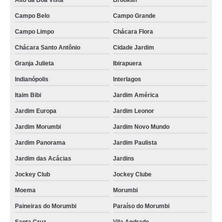
Alto da Boa Vista
Brooklin
Campo Belo
Campo Grande
Campo Limpo
Chácara Flora
Chácara Santo Antônio
Cidade Jardim
Granja Julieta
Ibirapuera
Indianópolis
Interlagos
Itaim Bibi
Jardim América
Jardim Europa
Jardim Leonor
Jardim Morumbi
Jardim Novo Mundo
Jardim Panorama
Jardim Paulista
Jardim das Acácias
Jardins
Jockey Club
Jockey Clube
Moema
Morumbi
Paineiras do Morumbi
Paraíso do Morumbi