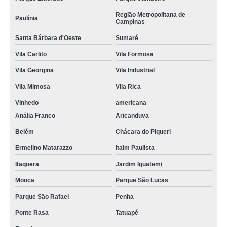
Região Metropolitana de
Paulínia
Campinas
Santa Bárbara d'Oeste
Sumaré
Vila Carlito
Vila Formosa
Vila Georgina
Vila Industrial
Vila Mimosa
Vila Rica
Vinhedo
americana
Anália Franco
Aricanduva
Belém
Chácara do Piqueri
Ermelino Matarazzo
Itaim Paulista
Itaquera
Jardim Iguatemi
Mooca
Parque São Lucas
Parque São Rafael
Penha
Ponte Rasa
Tatuapé