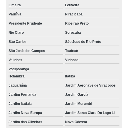
Limeira
Louveira
Paulínia
Piracicaba
Presidente Prudente
Ribeirão Preto
Rio Claro
Sorocaba
São Carlos
São José do Rio Preto
São José dos Campos
Taubaté
Valinhos
Vinhedo
Votuporanga
Holambra
Itatiba
Jaguariúna
Jardim Aeronave de Viracopos
Jardim Fernanda
Jardim García
Jardim Itatiaia
Jardim Morumbi
Jardim Nova Europa
Jardim Santa Clara Do Lago Ll
Jardim das Oliveiras
Nova Odessa