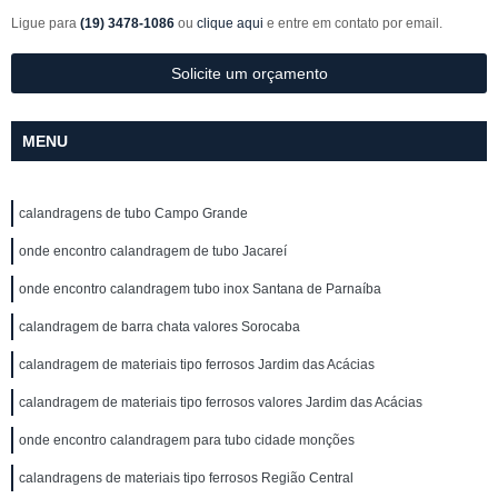
Ligue para
(19) 3478-1086
ou
clique aqui
e entre em contato por email.
Solicite um orçamento
MENU
calandragens de tubo Campo Grande
onde encontro calandragem de tubo Jacareí
onde encontro calandragem tubo inox Santana de Parnaíba
calandragem de barra chata valores Sorocaba
calandragem de materiais tipo ferrosos Jardim das Acácias
calandragem de materiais tipo ferrosos valores Jardim das Acácias
onde encontro calandragem para tubo cidade monções
calandragens de materiais tipo ferrosos Região Central