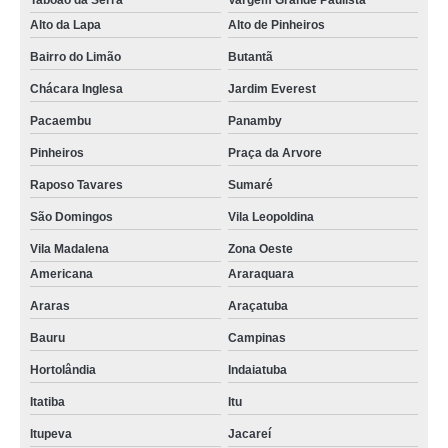
Taboão da Serra
Vargem Grande Paulista
Alto da Lapa
Alto de Pinheiros
Bairro do Limão
Butantã
Chácara Inglesa
Jardim Everest
Pacaembu
Panamby
Pinheiros
Praça da Arvore
Raposo Tavares
Sumaré
São Domingos
Vila Leopoldina
Vila Madalena
Zona Oeste
Americana
Araraquara
Araras
Araçatuba
Bauru
Campinas
Hortolândia
Indaiatuba
Itatiba
Itu
Itupeva
Jacareí