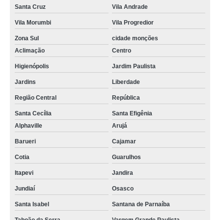
Santa Cruz
Vila Andrade
Vila Morumbi
Vila Progredior
Zona Sul
cidade monções
Aclimação
Centro
Higienópolis
Jardim Paulista
Jardins
Liberdade
Região Central
República
Santa Cecília
Santa Efigênia
Alphaville
Arujá
Barueri
Cajamar
Cotia
Guarulhos
Itapevi
Jandira
Jundiaí
Osasco
Santa Isabel
Santana de Parnaíba