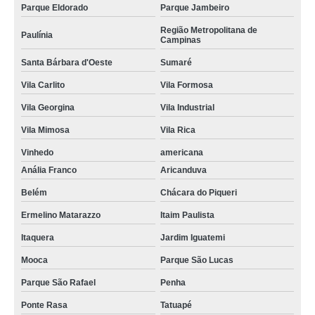
Parque Eldorado
Parque Jambeiro
Região Metropolitana de
Paulínia
Campinas
Santa Bárbara d'Oeste
Sumaré
Vila Carlito
Vila Formosa
Vila Georgina
Vila Industrial
Vila Mimosa
Vila Rica
Vinhedo
americana
Anália Franco
Aricanduva
Belém
Chácara do Piqueri
Ermelino Matarazzo
Itaim Paulista
Itaquera
Jardim Iguatemi
Mooca
Parque São Lucas
Parque São Rafael
Penha
Ponte Rasa
Tatuapé