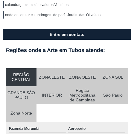
calandragem em tubo valores Valinhos
onde encontrar calandragem de perfil Jardim das Oliveiras
Entre em contato
Regiões onde a Arte em Tubos atende:
REGIÃO
ZONA LESTE
ZONA OESTE
ZONA SUL
CENTRAL
Região
GRANDE SÃO
INTERIOR
Metropolitana
São Paulo
PAULO
de Campinas
Zona Norte
Fazenda Morumbi
Aeroporto