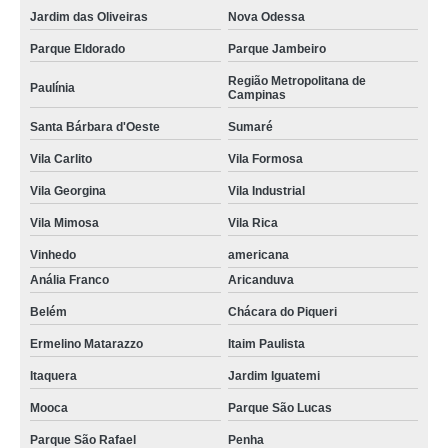
Jardim das Oliveiras
Nova Odessa
Parque Eldorado
Parque Jambeiro
Região Metropolitana de
Paulínia
Campinas
Santa Bárbara d'Oeste
Sumaré
Vila Carlito
Vila Formosa
Vila Georgina
Vila Industrial
Vila Mimosa
Vila Rica
Vinhedo
americana
Anália Franco
Aricanduva
Belém
Chácara do Piqueri
Ermelino Matarazzo
Itaim Paulista
Itaquera
Jardim Iguatemi
Mooca
Parque São Lucas
Parque São Rafael
Penha