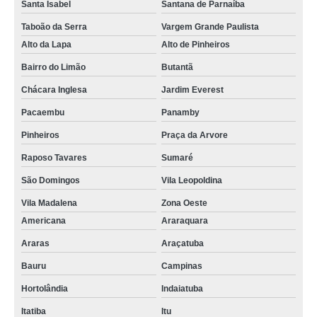
Santa Isabel
Santana de Parnaíba
Taboão da Serra
Vargem Grande Paulista
Alto da Lapa
Alto de Pinheiros
Bairro do Limão
Butantã
Chácara Inglesa
Jardim Everest
Pacaembu
Panamby
Pinheiros
Praça da Arvore
Raposo Tavares
Sumaré
São Domingos
Vila Leopoldina
Vila Madalena
Zona Oeste
Americana
Araraquara
Araras
Araçatuba
Bauru
Campinas
Hortolândia
Indaiatuba
Itatiba
Itu