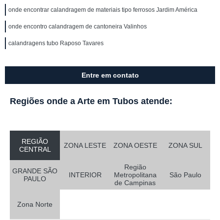
onde encontrar calandragem de materiais tipo ferrosos Jardim América
onde encontro calandragem de cantoneira Valinhos
calandragens tubo Raposo Tavares
Entre em contato
Regiões onde a Arte em Tubos atende:
REGIÃO
ZONA LESTE
ZONA OESTE
ZONA SUL
CENTRAL
Região
GRANDE SÃO
INTERIOR
Metropolitana
São Paulo
PAULO
de Campinas
Zona Norte