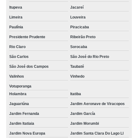
Itupeva
Jacareí
Limeira
Louveira
Paulínia
Piracicaba
Presidente Prudente
Ribeirão Preto
Rio Claro
Sorocaba
São Carlos
São José do Rio Preto
São José dos Campos
Taubaté
Valinhos
Vinhedo
Votuporanga
Holambra
Itatiba
Jaguariúna
Jardim Aeronave de Viracopos
Jardim Fernanda
Jardim García
Jardim Itatiaia
Jardim Morumbi
Jardim Nova Europa
Jardim Santa Clara Do Lago Ll