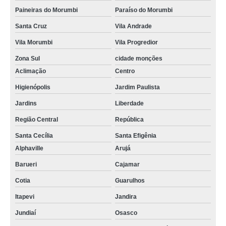
Paineiras do Morumbi
Paraíso do Morumbi
Santa Cruz
Vila Andrade
Vila Morumbi
Vila Progredior
Zona Sul
cidade monções
Aclimação
Centro
Higienópolis
Jardim Paulista
Jardins
Liberdade
Região Central
República
Santa Cecília
Santa Efigênia
Alphaville
Arujá
Barueri
Cajamar
Cotia
Guarulhos
Itapevi
Jandira
Jundiaí
Osasco