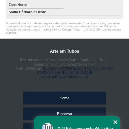
Zona Norte
Santa Bárbara d'Oeste
O conteúdo do texto desta página é de direito reservado. Sua reprodução, parcial ou
total, mesmo citando nossos links, é proibida sem a autorização do autor. Crime de
violação de direito autoral – artigo 184 do Código Penal –
Lei 9610/98 - Lei de direitos
autorais
.
Arte em Tubos
Av. Interdistrital Comendador Emílio Romi, 928 - Distrito
Industrial I Santa Bárbara D'Oeste - SP
CEP: 13456-120
(19) 3478-1086
(19) 3455-0843
(19)
97402-9007
(19) 99691-0680
comercial@artemtubos.com.br
Home
Empresa
Olá! Fale agora pelo WhatsApp