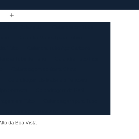
de Tubo Retangular
Calandra em Tubo
Tubo
Calandra Manual para Tubos
dra Tubo
Calandra Tubo Aço Carbono
landra Tubo de Ferro
Calandra Tubo Inox
do
Calandragem de Barra Chata
Calandragem de Materiais Ferrosos
ipo Ferrosos
Calandragem de Perfil
ragem em Tubo
Calandragem para Tubo
Calandragem Tubo Aço Inox
ço Inox
Calandragem Tubo Inox
lto da Boa Vista
Conformação com Tubo de Metal