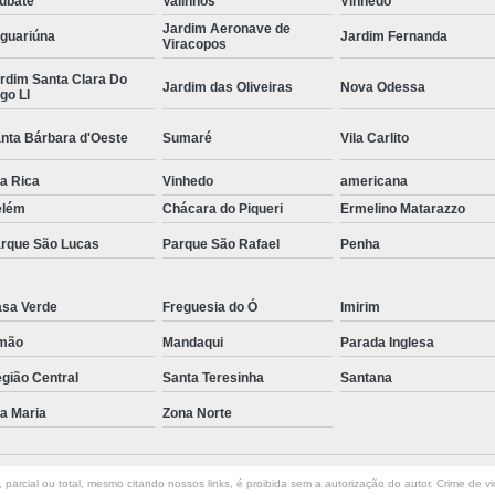
ubaté
Valinhos
Vinhedo
Jardim Aeronave de
Curvamento de Tubos Do
guariúna
Jardim Fernanda
Viracopos
Curvamento de Tubos Industria
rdim Santa Clara Do
Jardim das Oliveiras
Nova Odessa
go Ll
Corte e Dobra Chapa
Corte e 
nta Bárbara d'Oeste
Sumaré
Vila Carlito
Dobra Chapa de Alumínio
la Rica
Vinhedo
Dobra de Chapa de Al
americana
elém
Chácara do Piqueri
Ermelino Matarazzo
Dobra de Chapa de Ferro
Dobr
rque São Lucas
Parque São Rafael
Penha
Dobradeira de Chapa
Dobra de 
Dobra de Tubo Redondo
sa Verde
Freguesia do Ó
Imirim
Dobra Tubo com Maçarico
Dobra
mão
Mandaqui
Parada Inglesa
Dobra Tubo Quadrado
Dobra
gião Central
Santa Teresinha
Santana
Empresa Corte a Laser
Em
la Maria
Zona Norte
Empresa de Corte a Laser
Empresa de Corte a Laser Chapa Ga
parcial ou total, mesmo citando nossos links, é proibida sem a autorização do autor. Crime de vi