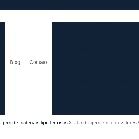
e
Calandra de Tubo
Calandra 
Calandra Hidráulica para 
m
Calandra para Tubo
Calan
Calandra Tubo de Alumínio
Ca
o
Blog
Contato
Calandra Tubo Quadra
Calandragem de Cantoneira
o
Calandragem de Materiais T
Calandragem de Tubo
Caland
Calandragem Tubo
s
Calandragem Tubo em A
agem de materiais tipo ferrosos
calandragem em tubo valores A
Conformação com Tubo