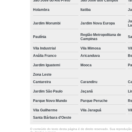
São José do Rio Preto
São José dos Campos
Ta
Holambra
Itatiba
Ja
Ja
Jardim Morumbi
Jardim Nova Europa
La
Região Metropolitana de
Paulínia
Sa
Campinas
Vila Industrial
Vila Mimosa
Vi
Anália Franco
Aricanduva
B
Jardim Iguatemi
Mooca
Pa
Zona Leste
Cantareira
Carandiru
Ca
Jardim São Paulo
Jaçanã
Li
Parque Novo Mundo
Parque Peruche
Re
Vila Guilherme
Vila Jaraguá
Vi
Santa Bárbara d'Oeste
O conteúdo do texto desta página é de direito reservado. Sua reprodução, 