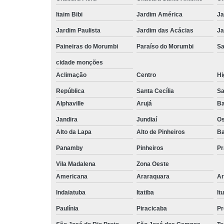
Itaim Bibi
Jardim América
Ja
Jardim Paulista
Jardim das Acácias
Ja
Paineiras do Morumbi
Paraíso do Morumbi
Sa
cidade monções
Aclimação
Centro
Hi
República
Santa Cecília
Sa
Alphaville
Arujá
Ba
Jandira
Jundiaí
O
Alto da Lapa
Alto de Pinheiros
Ba
Panamby
Pinheiros
Pr
Vila Madalena
Zona Oeste
Americana
Araraquara
Ar
Indaiatuba
Itatiba
Itu
Paulínia
Piracicaba
Pr