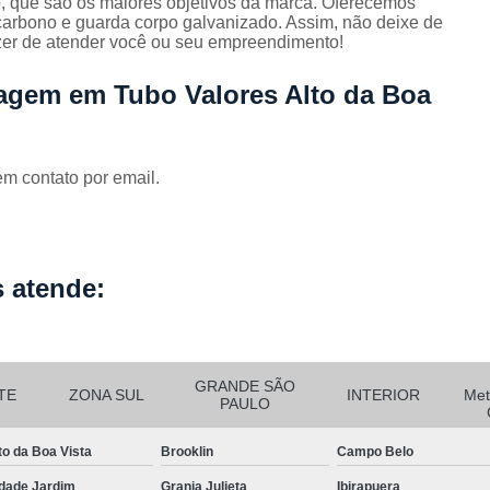
o, que são os maiores objetivos da marca. Oferecemos
Corrimão Escada Interna Ferro
C
carbono e guarda corpo galvanizado. Assim, não deixe de
azer de atender você ou seu empreendimento!
Corrimão Ferro de Escada
Corri
s
Corrimão Ferro para Escada
ragem em Tubo Valores Alto da Boa
Corrimão Ferro Quadrado
Corrimão com Ferro Tipo Galva
em contato por email.
Corrimão de Escada de Ferro Ga
Corrimão de Galvanizad
Corrimão em Ferro Galvan
o
 atende:
Corrimão Galvanizado
Corrimão Galvanizado Ferro
Corrimão de Inox para
GRANDE SÃO
TE
ZONA SUL
INTERIOR
Met
PAULO
Corrimão Escada Interna
to da Boa Vista
Brooklin
Campo Belo
Corrimão Inox de Escada
Corri
dade Jardim
Granja Julieta
Ibirapuera