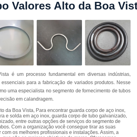
 Valores Alto da Boa Vis
Conformação com Tubo Tipo 
Conformação de Tubo sem Cost
Conformação em T
Conformação para Tub
o
Conformação Tubo de Metal
Tub
Corrimão Aço Tipo Galvani
Corrimão de A
sta é um processo fundamental em diversas indústrias,
Corrimão de Aço Galvanizado e
essenciais para a fabricação de variados produtos. Nesse
e
Corrimão em Aç
omo uma especialista no segmento de fornecimento de tubos
Corrimão em Tubo de Aço Ga
precisão em calandragem.
Corrimão Galvanizado com
to da Boa Vista, Para encontrar guarda corpo de aço inox,
a e solda em aço inox, guarda corpo de tubo galvanizado,
Corrimão Galvaniza
nizado, entre outras opções de serviços do segmento de
ubos. Com a organização você consegue tirar as suas
Corrimão de Ferro pa
 com os melhores profissionais e instalações. Assim, a