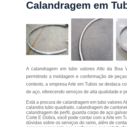
Calandragem em Tubo
Cortes a
laser
Cortes de
chapa
Curvament
de tubo
Dobra de
chapas
Dobras de
A calandragem em tubo valores Alto da Boa Vi
tubo
permitindo a moldagem e conformação de peças 
Empresas d
contexto, a empresa Arte em Tubos se destaca c
corte
de aço, oferecendo serviços de alta qualidade e 
Guarda
corpos
Está a procura de calandragem em tubo valores Al
carbono
calandra tubo quadrado, calandragem de cantoneir
calandragem de perfil, guarda corpo de aço galva
Guarda
Corte E Dobra, você pode contar com a Arte em T
corpos ferro
dúvidas sobre os serviços do ramo, além de contar