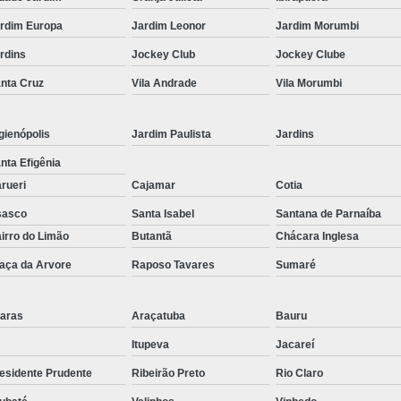
Corrimão Inox para Escada
rdim Europa
Jardim Leonor
Jardim Morumbi
Corrimão Inox Quadrado
rdins
Jockey Club
Jockey Clube
Corte a Laser Chapa Aço In
nta Cruz
Vila Andrade
Vila Morumbi
Corte a Laser em Chapa
Cor
Corte a Laser Oxigênio
gienópolis
Jardim Paulista
Jardins
Corte e Dobra de Chapa a Laser
nta Efigênia
Solda a Laser
rueri
Cajamar
Cotia
Corte a Laser em Chapa de Aço
sasco
Santa Isabel
Santana de Parnaíba
irro do Limão
Butantã
Chácara Inglesa
Corte Chapa a Laser
C
aça da Arvore
Raposo Tavares
Sumaré
Corte de Chapa a Laser
Corte d
Corte de Chapa Inox a Laser
Cor
aras
Araçatuba
Bauru
Curvamento de Tubo
Itupeva
Jacareí
Curvamento de Tubos a 
esidente Prudente
Ribeirão Preto
Rio Claro
Curvamento de Tubos de Aç