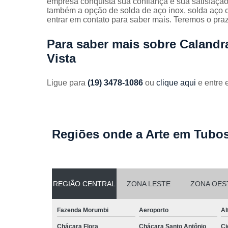
empresa conquista sua confiança e sua satisfaçã
Guarda
também a opção de solda de aço inox, solda aço 
corpos
entrar em contato para saber mais. Teremos o pr
galvanizado
Guarda
Para saber mais sobre Caland
corpos inox
Vista
Serviços de
dobra
Ligue para
(19) 3478-1086
ou
clique aqui
e entre 
Soldas em
aço
Soldas em
aço carbon
Regiões onde a Arte em Tubos
REGIÃO CENTRAL
ZONA LESTE
ZONA OES
Fazenda Morumbi
Aeroporto
Al
Chácara Flora
Chácara Santo Antônio
Ci