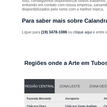
isso, conseguimos disponibilizar outros trabalhos
Guarda
entrando em contato com nossa empresa, sanando 
corpos
disponibilizados pelo ramo com a melhor marca.
galvanizado
Guarda
Para saber mais sobre Caland
corpos inox
Serviços de
Ligue para
(19) 3478-1086
ou
clique aqui
e entre 
dobra
Soldas em
aço
Soldas em
aço carbon
Regiões onde a Arte em Tubos
REGIÃO CENTRAL
ZONA LESTE
ZONA OES
Fazenda Morumbi
Aeroporto
Al
Chácara Flora
Chácara Santo Antônio
Ci