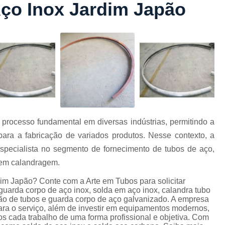
ço Inox Jardim Japão
Conformação com Tubo Tipo 
Conformação de Tubo sem Cost
Conformação em T
Conformação para Tub
o
Conformação Tubo de Metal
Tub
Corrimão Aço Tipo Galvani
Corrimão de A
processo fundamental em diversas indústrias, permitindo a
Corrimão de Aço Galvanizado e
ra a fabricação de variados produtos. Nesse contexto, a
e
Corrimão em Aç
ecialista no segmento de fornecimento de tubos de aço,
Corrimão em Tubo de Aço Ga
o em calandragem.
Corrimão Galvanizado com
im Japão? Conte com a Arte em Tubos para solicitar
guarda corpo de aço inox, solda em aço inox, calandra tubo
Corrimão Galvaniza
o de tubos e guarda corpo de aço galvanizado. A empresa
para o serviço, além de investir em equipamentos modernos,
Corrimão de Ferro pa
 cada trabalho de uma forma profissional e objetiva. Com