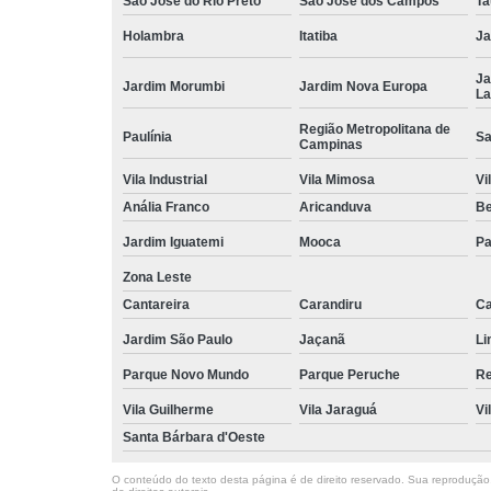
São José do Rio Preto
São José dos Campos
Ta
Holambra
Itatiba
Ja
Ja
Jardim Morumbi
Jardim Nova Europa
La
Região Metropolitana de
Paulínia
Sa
Campinas
Vila Industrial
Vila Mimosa
Vi
Anália Franco
Aricanduva
B
Jardim Iguatemi
Mooca
Pa
Zona Leste
Cantareira
Carandiru
Ca
Jardim São Paulo
Jaçanã
Li
Parque Novo Mundo
Parque Peruche
Re
Vila Guilherme
Vila Jaraguá
Vi
Santa Bárbara d'Oeste
O conteúdo do texto desta página é de direito reservado. Sua reprodução, 