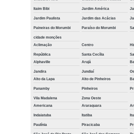
Itaim Bibi
Jardim América
Ja
Jardim Paulista
Jardim das Acácias
Ja
Paineiras do Morumbi
Paraíso do Morumbi
Sa
cidade monções
Aclimação
Centro
Hi
República
Santa Cecília
Sa
Alphaville
Arujá
Ba
Jandira
Jundiaí
O
Alto da Lapa
Alto de Pinheiros
Ba
Panamby
Pinheiros
Pr
Vila Madalena
Zona Oeste
Americana
Araraquara
Ar
Indaiatuba
Itatiba
Itu
Paulínia
Piracicaba
Pr