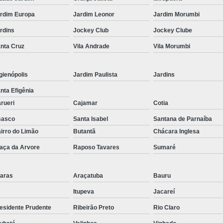
Corrimão Inox para Escada
rdim Europa
Jardim Leonor
Jardim Morumbi
Corrimão Inox Quadrado
rdins
Jockey Club
Jockey Clube
Corte a Laser Chapa Aço In
nta Cruz
Vila Andrade
Vila Morumbi
Corte a Laser em Chapa
Cor
Corte a Laser Oxigênio
gienópolis
Jardim Paulista
Jardins
Corte e Dobra de Chapa a Laser
nta Efigênia
Solda a Laser
rueri
Cajamar
Cotia
Corte a Laser em Chapa de Aço
sasco
Santa Isabel
Santana de Parnaíba
irro do Limão
Butantã
Chácara Inglesa
Corte Chapa a Laser
C
aça da Arvore
Raposo Tavares
Sumaré
Corte de Chapa a Laser
Corte d
Corte de Chapa Inox a Laser
Cor
aras
Araçatuba
Bauru
Curvamento de Tubo
Itupeva
Jacareí
Curvamento de Tubos a 
esidente Prudente
Ribeirão Preto
Rio Claro
Curvamento de Tubos de Aç