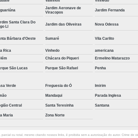
ubaté
Valinhos
Vinhedo
Jardim Aeronave de
Curvamento de Tubos Do
guariúna
Jardim Fernanda
Viracopos
Curvamento de Tubos Industria
rdim Santa Clara Do
Jardim das Oliveiras
Nova Odessa
go Ll
Corte e Dobra Chapa
Corte e 
nta Bárbara d'Oeste
Sumaré
Vila Carlito
Dobra Chapa de Alumínio
la Rica
Vinhedo
Dobra de Chapa de Al
americana
elém
Chácara do Piqueri
Ermelino Matarazzo
Dobra de Chapa de Ferro
Dobr
rque São Lucas
Parque São Rafael
Penha
Dobradeira de Chapa
Dobra de 
Dobra de Tubo Redondo
sa Verde
Freguesia do Ó
Imirim
Dobra Tubo com Maçarico
Dobra
mão
Mandaqui
Parada Inglesa
Dobra Tubo Quadrado
Dobra
gião Central
Santa Teresinha
Santana
Empresa Corte a Laser
Em
la Maria
Zona Norte
Empresa de Corte a Laser
Empresa de Corte a Laser Chapa Ga
parcial ou total, mesmo citando nossos links, é proibida sem a autorização do autor. Crime de vi