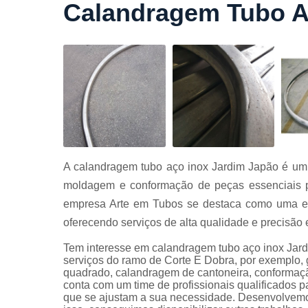
Calandragem Tubo A
Cortes a
laser
Cortes de
chapa
Curvament
de tubo
Dobra de
chapas
Dobras de
A calandragem tubo aço inox Jardim Japão é um 
tubo
moldagem e conformação de peças essenciais pa
Empresas d
empresa Arte em Tubos se destaca como uma esp
corte
oferecendo serviços de alta qualidade e precisã
Guarda
corpos
Tem interesse em calandragem tubo aço inox Jard
carbono
serviços do ramo de Corte E Dobra, por exemplo, 
quadrado, calandragem de cantoneira, conformaçã
Guarda
conta com um time de profissionais qualificados 
corpos ferro
que se ajustam a sua necessidade. Desenvolvemos