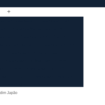
de Tubo Retangular
Calandra em Tubo
Tubo
Calandra Manual para Tubos
dra Tubo
Calandra Tubo Aço Carbono
landra Tubo de Ferro
Calandra Tubo Inox
do
Calandragem de Barra Chata
Calandragem de Materiais Ferrosos
ipo Ferrosos
Calandragem de Perfil
ragem em Tubo
Calandragem para Tubo
Calandragem Tubo Aço Inox
ço Inox
Calandragem Tubo Inox
rdim Japão
Conformação com Tubo de Metal