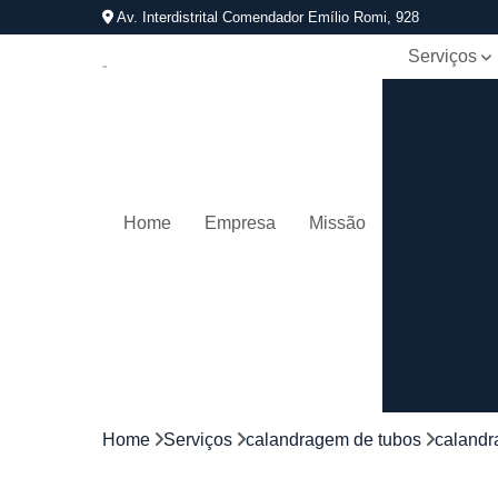
Av. Interdistrital Comendador Emílio Romi, 928
Serviços
Calandra d
tubos
Calandrage
de tubos
Conformaçã
Home
Empresa
Missão
de tubos
Corrimãos
aço
galvanizad
Corrimãos
ferro
Corrimãos
galvanizado
Home
Serviços
calandragem de tubos
calandr
Corrimãos
inox