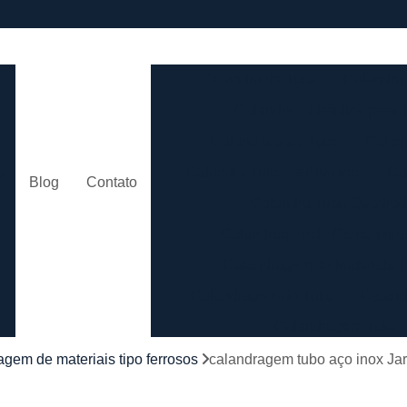
e
Calandra de Tubo
Calandra 
Calandra Hidráulica para 
m
Calandra para Tubo
Calan
Calandra Tubo de Alumínio
Ca
o
Blog
Contato
Calandra Tubo Quadra
Calandragem de Cantoneira
o
Calandragem de Materiais T
Calandragem de Tubo
Caland
Calandragem Tubo
s
Calandragem Tubo em A
agem de materiais tipo ferrosos
calandragem tubo aço inox Ja
Conformação com Tubo