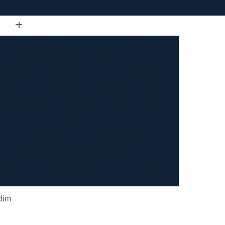
de Tubo Retangular
Calandra em Tubo
Tubo
Calandra Manual para Tubos
dra Tubo
Calandra Tubo Aço Carbono
landra Tubo de Ferro
Calandra Tubo Inox
do
Calandragem de Barra Chata
Calandragem de Materiais Ferrosos
ipo Ferrosos
Calandragem de Perfil
ragem em Tubo
Calandragem para Tubo
Calandragem Tubo Aço Inox
ço Inox
Calandragem Tubo Inox
dim
Conformação com Tubo de Metal