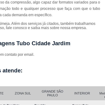
Corrimão Inox para Escada
so da compressão, algo capaz dar formatos variados para o
Corrimão Inox Quadrado
ormação todo e qualquer processo que faça com que o tubo
ara cada demanda em específico.
Corte a Laser Chapa Aço In
lmeja. Além dos serviços já citados, também trabalhamos
Corte a Laser em Chapa
Cor
sso, fale conosco e saiba mais sobre nossa empresa.
Corte a Laser Oxigênio
Corte e Dobra de Chapa a Laser
ragens Tubo Cidade Jardim
Solda a Laser
em contato por email.
Corte a Laser em Chapa de Aço
Corte Chapa a Laser
C
 atende:
Corte de Chapa a Laser
Corte d
Corte de Chapa Inox a Laser
Cor
Curvamento de Tubo
GRANDE SÃO
TE
ZONA SUL
INTERIOR
Met
PAULO
Curvamento de Tubos a 
Curvamento de Tubos de Aç