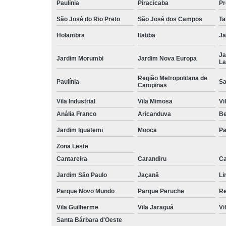
Paulínia
Piracicaba
Pr
São José do Rio Preto
São José dos Campos
Ta
Holambra
Itatiba
Ja
Ja
Jardim Morumbi
Jardim Nova Europa
La
Região Metropolitana de
Paulínia
Sa
Campinas
Vila Industrial
Vila Mimosa
Vi
Anália Franco
Aricanduva
B
Jardim Iguatemi
Mooca
Pa
Zona Leste
Cantareira
Carandiru
Ca
Jardim São Paulo
Jaçanã
Li
Parque Novo Mundo
Parque Peruche
Re
Vila Guilherme
Vila Jaraguá
Vi
Santa Bárbara d'Oeste