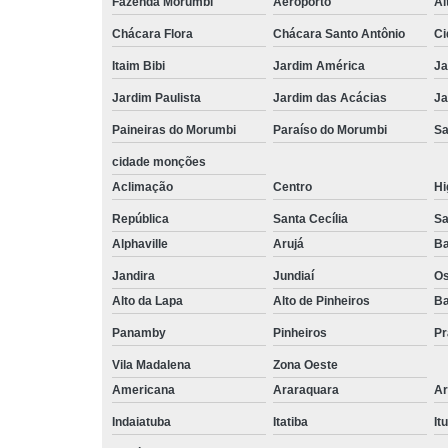
Fazenda Morumbi
Aeroporto
Al
Chácara Flora
Chácara Santo Antônio
Ci
Itaim Bibi
Jardim América
Ja
Jardim Paulista
Jardim das Acácias
Ja
Paineiras do Morumbi
Paraíso do Morumbi
Sa
cidade monções
Aclimação
Centro
Hi
República
Santa Cecília
Sa
Alphaville
Arujá
Ba
Jandira
Jundiaí
O
Alto da Lapa
Alto de Pinheiros
Ba
Panamby
Pinheiros
Pr
Vila Madalena
Zona Oeste
Americana
Araraquara
Ar
Indaiatuba
Itatiba
Itu