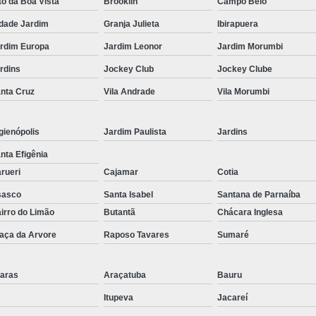
to da Boa Vista
Brooklin
Campo Belo
Curvamento de Tubos Do
dade Jardim
Granja Julieta
Ibirapuera
Curvamento de Tubos Industria
rdim Europa
Jardim Leonor
Jardim Morumbi
Corte e Dobra Chapa
Corte e 
rdins
Jockey Club
Jockey Clube
nta Cruz
Vila Andrade
Vila Morumbi
Dobra Chapa de Alumínio
Dobra de Chapa de Al
gienópolis
Jardim Paulista
Jardins
Dobra de Chapa de Ferro
Dobr
nta Efigênia
Dobradeira de Chapa
Dobra de 
rueri
Cajamar
Cotia
Dobra de Tubo Redondo
sasco
Santa Isabel
Santana de Parnaíba
Dobra Tubo com Maçarico
Dobra
irro do Limão
Butantã
Chácara Inglesa
aça da Arvore
Raposo Tavares
Sumaré
Dobra Tubo Quadrado
Dobra
Empresa Corte a Laser
Em
aras
Araçatuba
Bauru
Empresa de Corte a Laser
Itupeva
Jacareí
Empresa de Corte a Laser Chapa Ga