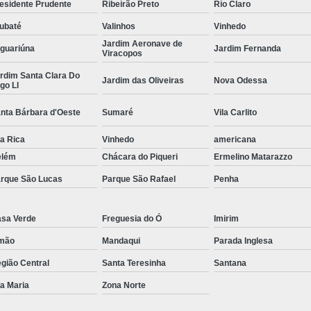
esidente Prudente
Ribeirão Preto
Rio Claro
Empresa de Corte a Laser 
ubaté
Valinhos
Vinhedo
Empresa de Corte e Dobra
Jardim Aeronave de
guariúna
Jardim Fernanda
Viracopos
Empresa de Corte e Dobra de 
rdim Santa Clara Do
Jardim das Oliveiras
Nova Odessa
go Ll
Guarda Corpo com Aço Car
Guarda Corpo de Tubo Car
nta Bárbara d'Oeste
Sumaré
Vila Carlito
Guarda Corpo em Aço Tipo Carbo
la Rica
Vinhedo
americana
elém
Chácara do Piqueri
Ermelino Matarazzo
Guarda Corpo Tipo Aço Carbono
rque São Lucas
Parque São Rafael
Penha
Guarda Corpo Tubo Carbono
Guarda Corpo Aço Carb
sa Verde
Freguesia do Ó
Imirim
Guarda Corpo de Ferr
mão
Mandaqui
Parada Inglesa
Guarda Corpo em Aço Ti
gião Central
Santa Teresinha
Santana
Guarda Corpo em Tubo de Ferro
G
la Maria
Zona Norte
Guarda Corpo Tipo Tubo de