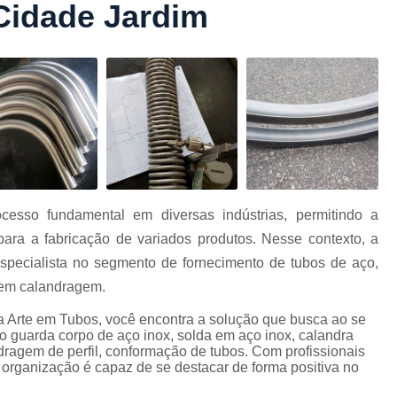
Cidade Jardim
Conformação com Tubo Tipo 
Conformação de Tubo sem Cost
Conformação em T
Conformação para Tub
o
Conformação Tubo de Metal
Tub
Corrimão Aço Tipo Galvani
Corrimão de A
esso fundamental em diversas indústrias, permitindo a
Corrimão de Aço Galvanizado e
ra a fabricação de variados produtos. Nesse contexto, a
e
Corrimão em Aç
ecialista no segmento de fornecimento de tubos de aço,
Corrimão em Tubo de Aço Ga
o em calandragem.
Corrimão Galvanizado com
 Arte em Tubos, você encontra a solução que busca ao se
o guarda corpo de aço inox, solda em aço inox, calandra
Corrimão Galvaniza
ragem de perfil, conformação de tubos. Com profissionais
 organização é capaz de se destacar de forma positiva no
Corrimão de Ferro pa