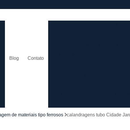
e
Calandra de Tubo
Calandra 
Calandra Hidráulica para 
m
Calandra para Tubo
Calan
Calandra Tubo de Alumínio
Ca
o
Blog
Contato
Calandra Tubo Quadra
Calandragem de Cantoneira
o
Calandragem de Materiais T
Calandragem de Tubo
Caland
Calandragem Tubo
s
Calandragem Tubo em A
agem de materiais tipo ferrosos
calandragens tubo Cidade Jar
Conformação com Tubo