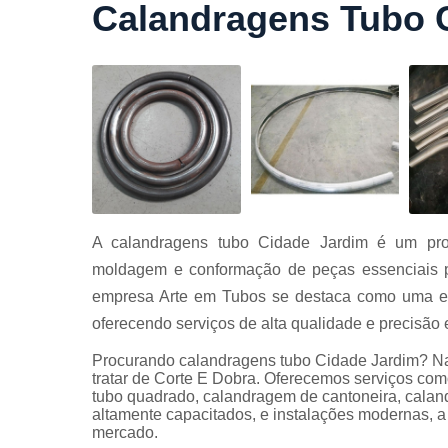
Calandragens Tubo 
Cortes a
laser
Cortes de
chapa
Curvament
de tubo
Dobra de
chapas
Dobras de
A calandragens tubo Cidade Jardim é um proc
tubo
moldagem e conformação de peças essenciais pa
Empresas d
empresa Arte em Tubos se destaca como uma esp
corte
oferecendo serviços de alta qualidade e precisã
Guarda
corpos
Procurando calandragens tubo Cidade Jardim? Na
carbono
tratar de Corte E Dobra. Oferecemos serviços com
tubo quadrado, calandragem de cantoneira, caland
Guarda
altamente capacitados, e instalações modernas, a
corpos ferro
mercado.