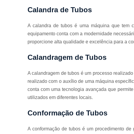
Guarda
corpos
Calandra de Tubos
galvanizado
Guarda
A calandra de tubos é uma máquina que tem c
corpos inox
equipamento conta com a modernidade necessária
Serviços de
proporcione alta qualidade e excelência para a co
dobra
Soldas em
Calandragem de Tubos
aço
Soldas em
A calandragem de tubos é um processo realizado 
aço carbon
realizado com o auxílio de uma máquina específi
conta com uma tecnologia avançada que permite 
utilizados em diferentes locais.
Conformação de Tubos
A conformação de tubos é um procedimento de g