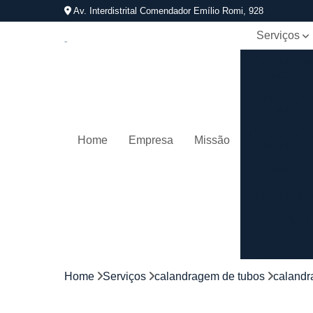
Av. Interdistrital Comendador Emílio Romi, 928
Serviços
Calandra d
tubos
Calandrage
de tubos
Conformaçã
Home
Empresa
Missão
de tubos
Corrimãos
aço
galvanizad
Corrimãos
ferro
Corrimãos
galvanizado
Home
Serviços
calandragem de tubos
calandr
Corrimãos
inox