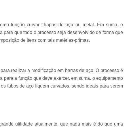
Corrimão Escada Interna Ferro
C
Corrimão Ferro de Escada
Corri
s
Corrimão Ferro para Escada
omo função curvar chapas de aço ou metal. Em suma, o
Corrimão Ferro Quadrado
 para que todo o processo seja desenvolvido de forma que
mposição de itens com tais matérias-primas.
Corrimão com Ferro Tipo Galva
Corrimão de Escada de Ferro Ga
Corrimão de Galvanizad
para realizar a modificação em barras de aço. O processo é
Corrimão em Ferro Galvan
o
ca para a função que deve exercer, em suma, o equipamento
Corrimão Galvanizado
os tubos de aço fiquem curvados, sendo ideais para serem
Corrimão Galvanizado Ferro
Corrimão de Inox para
Corrimão Escada Interna
Corrimão Inox de Escada
Corri
rande utilidade atualmente, que nada mais é do que uma