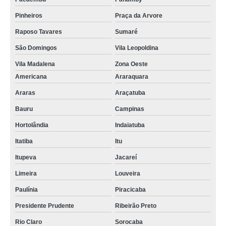
Pinheiros
Praça da Arvore
Raposo Tavares
Sumaré
São Domingos
Vila Leopoldina
Vila Madalena
Zona Oeste
Americana
Araraquara
Araras
Araçatuba
Bauru
Campinas
Hortolândia
Indaiatuba
Itatiba
Itu
Itupeva
Jacareí
Limeira
Louveira
Paulínia
Piracicaba
Presidente Prudente
Ribeirão Preto
Rio Claro
Sorocaba