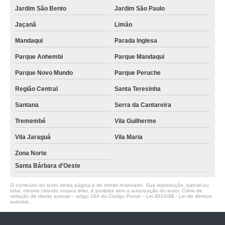
Jardim São Bento
Jardim São Paulo
Jaçanã
Limão
Mandaqui
Parada Inglesa
Parque Anhembi
Parque Mandaqui
Parque Novo Mundo
Parque Peruche
Região Central
Santa Teresinha
Santana
Serra da Cantareira
Tremembé
Vila Guilherme
Vila Jaraguá
Vila Maria
Zona Norte
Santa Bárbara d'Oeste
O conteúdo do texto desta página é de direito reservado. Sua reprodução, parcial ou
total, mesmo citando nossos links, é proibida sem a autorização do autor. Crime de
violação de direito autoral – artigo 184 do Código Penal –
Lei 9610/98 - Lei de direitos
autorais
.