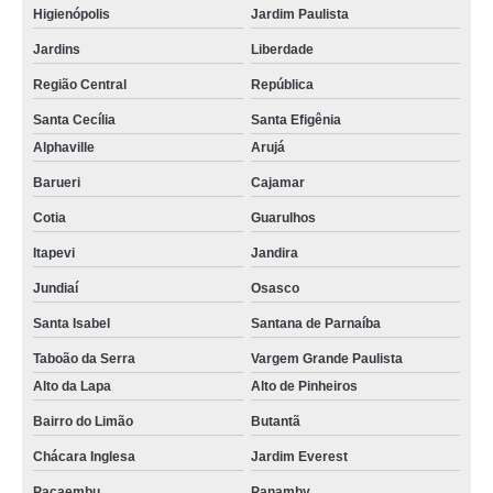
Higienópolis
Jardim Paulista
Jardins
Liberdade
Região Central
República
Santa Cecília
Santa Efigênia
Alphaville
Arujá
Barueri
Cajamar
Cotia
Guarulhos
Itapevi
Jandira
Jundiaí
Osasco
Santa Isabel
Santana de Parnaíba
Taboão da Serra
Vargem Grande Paulista
Alto da Lapa
Alto de Pinheiros
Bairro do Limão
Butantã
Chácara Inglesa
Jardim Everest
Pacaembu
Panamby