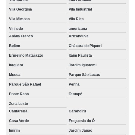
Vila Georgina
Vila Industrial
Vila Mimosa
Vila Rica
Vinhedo
americana
Anália Franco
Aricanduva
Belém
Chácara do Piqueri
Ermelino Matarazzo
Itaim Paulista
Itaquera
Jardim Iguatemi
Mooca
Parque São Lucas
Parque São Rafael
Penha
Ponte Rasa
Tatuapé
Zona Leste
Cantareira
Carandiru
Casa Verde
Freguesia do Ó
Imirim
Jardim Japão