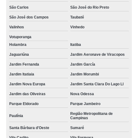
São Carlos
São José do Rio Preto
São José dos Campos
Taubaté
Valinhos
Vinhedo
Votuporanga
Holambra
Itatiba
Jaguariúna
Jardim Aeronave de Viracopos
Jardim Fernanda
Jardim García
Jardim Itatiaia
Jardim Morumbi
Jardim Nova Europa
Jardim Santa Clara Do Lago Ll
Jardim das Oliveiras
Nova Odessa
Parque Eldorado
Parque Jambeiro
Região Metropolitana de
Paulínia
Campinas
Santa Bárbara d'Oeste
Sumaré
Vila Carlito
Vila Formosa