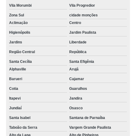
Vila Morumbi
Vila Progredior
Zona Sul
cidade monções
Aclimação
Centro
Higienópolis
Jardim Paulista
Jardins
Liberdade
Região Central
República
Santa Cecília
Santa Efigênia
Alphaville
Arujá
Barueri
Cajamar
Cotia
Guarulhos
Itapevi
Jandira
Jundiaí
Osasco
Santa Isabel
Santana de Parnaíba
Taboão da Serra
Vargem Grande Paulista
Alto da Lapa
Alto de Pinheiros