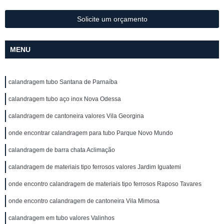
Solicite um orçamento
MENU
calandragem tubo Santana de Parnaíba
calandragem tubo aço inox Nova Odessa
calandragem de cantoneira valores Vila Georgina
onde encontrar calandragem para tubo Parque Novo Mundo
calandragem de barra chata Aclimação
calandragem de materiais tipo ferrosos valores Jardim Iguatemi
onde encontro calandragem de materiais tipo ferrosos Raposo Tavares
onde encontro calandragem de cantoneira Vila Mimosa
calandragem em tubo valores Valinhos