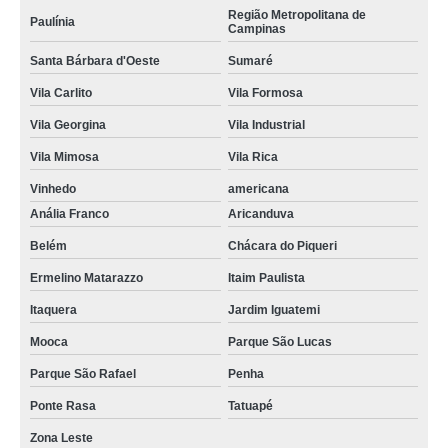
Região Metropolitana de
Paulínia
Campinas
Santa Bárbara d'Oeste
Sumaré
Vila Carlito
Vila Formosa
Vila Georgina
Vila Industrial
Vila Mimosa
Vila Rica
Vinhedo
americana
Anália Franco
Aricanduva
Belém
Chácara do Piqueri
Ermelino Matarazzo
Itaim Paulista
Itaquera
Jardim Iguatemi
Mooca
Parque São Lucas
Parque São Rafael
Penha
Ponte Rasa
Tatuapé
Zona Leste