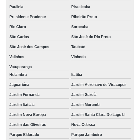
Paulínia
Piracicaba
Presidente Prudente
Ribeirão Preto
Rio Claro
Sorocaba
São Carlos
São José do Rio Preto
São José dos Campos
Taubaté
Valinhos
Vinhedo
Votuporanga
Holambra
Itatiba
Jaguariúna
Jardim Aeronave de Viracopos
Jardim Fernanda
Jardim García
Jardim Itatiaia
Jardim Morumbi
Jardim Nova Europa
Jardim Santa Clara Do Lago Ll
Jardim das Oliveiras
Nova Odessa
Parque Eldorado
Parque Jambeiro