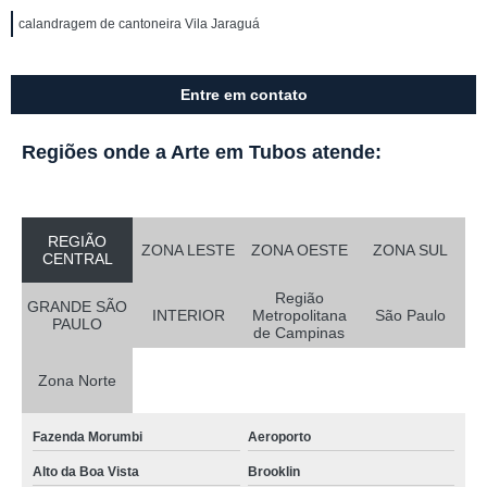
calandragem de cantoneira Vila Jaraguá
Entre em contato
Regiões onde a Arte em Tubos atende:
REGIÃO
ZONA LESTE
ZONA OESTE
ZONA SUL
CENTRAL
Região
GRANDE SÃO
INTERIOR
Metropolitana
São Paulo
PAULO
de Campinas
Zona Norte
Fazenda Morumbi
Aeroporto
Alto da Boa Vista
Brooklin