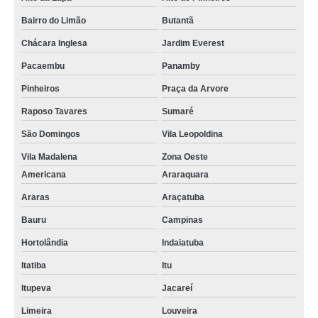
Bairro do Limão
Butantã
Chácara Inglesa
Jardim Everest
Pacaembu
Panamby
Pinheiros
Praça da Arvore
Raposo Tavares
Sumaré
São Domingos
Vila Leopoldina
Vila Madalena
Zona Oeste
Americana
Araraquara
Araras
Araçatuba
Bauru
Campinas
Hortolândia
Indaiatuba
Itatiba
Itu
Itupeva
Jacareí
Limeira
Louveira