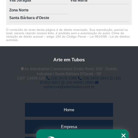
Vila Jaraguá
Vila Maria
Zona Norte
Santa Bárbara d'Oeste
O conteúdo do texto desta página é de direito reservado. Sua reprodução, parcial ou
total, mesmo citando nossos links, é proibida sem a autorização do autor. Crime de
violação de direito autoral – artigo 184 do Código Penal –
Lei 9610/98 - Lei de direitos
autorais
.
Arte em Tubos
Av. Interdistrital Comendador Emílio Romi, 928 - Distrito
Industrial I Santa Bárbara D'Oeste - SP
CEP: 13456-120
(19) 3478-1086
(19) 3455-0843
(19)
97402-9007
(19) 99691-0680
comercial@artemtubos.com.br
Home
Empresa