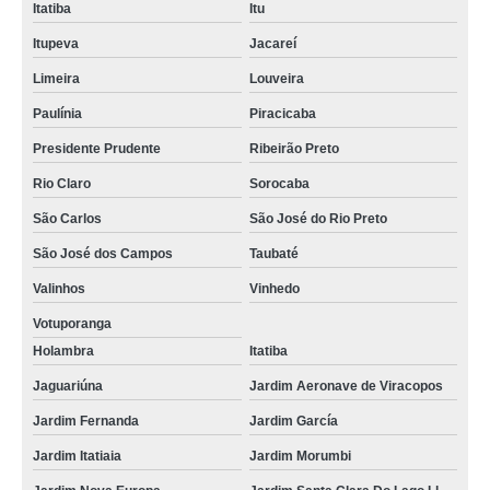
Itatiba
Itu
Itupeva
Jacareí
Limeira
Louveira
Paulínia
Piracicaba
Presidente Prudente
Ribeirão Preto
Rio Claro
Sorocaba
São Carlos
São José do Rio Preto
São José dos Campos
Taubaté
Valinhos
Vinhedo
Votuporanga
Holambra
Itatiba
Jaguariúna
Jardim Aeronave de Viracopos
Jardim Fernanda
Jardim García
Jardim Itatiaia
Jardim Morumbi