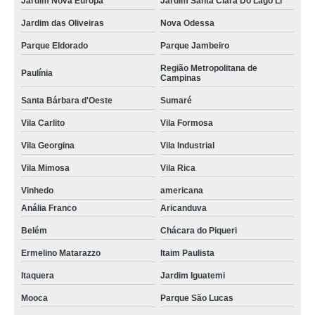
Jardim Nova Europa
Jardim Santa Clara Do Lago Ll
Jardim das Oliveiras
Nova Odessa
Parque Eldorado
Parque Jambeiro
Região Metropolitana de
Paulínia
Campinas
Santa Bárbara d'Oeste
Sumaré
Vila Carlito
Vila Formosa
Vila Georgina
Vila Industrial
Vila Mimosa
Vila Rica
Vinhedo
americana
Anália Franco
Aricanduva
Belém
Chácara do Piqueri
Ermelino Matarazzo
Itaim Paulista
Itaquera
Jardim Iguatemi
Mooca
Parque São Lucas