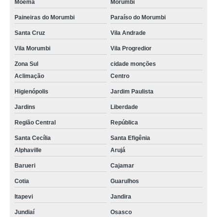
Moema
Morumbi
Paineiras do Morumbi
Paraíso do Morumbi
Santa Cruz
Vila Andrade
Vila Morumbi
Vila Progredior
Zona Sul
cidade monções
Aclimação
Centro
Higienópolis
Jardim Paulista
Jardins
Liberdade
Região Central
República
Santa Cecília
Santa Efigênia
Alphaville
Arujá
Barueri
Cajamar
Cotia
Guarulhos
Itapevi
Jandira
Jundiaí
Osasco