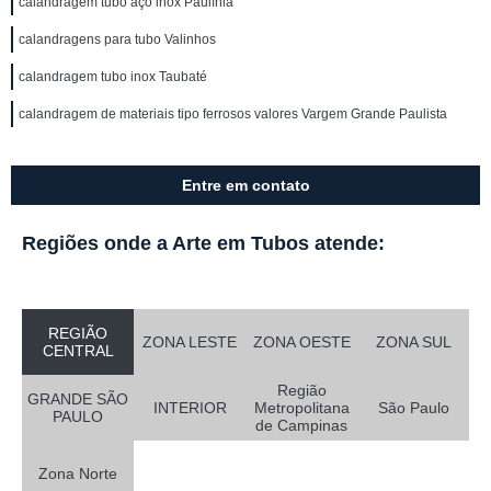
calandragem tubo aço inox Paulínia
calandragens para tubo Valinhos
calandragem tubo inox Taubaté
calandragem de materiais tipo ferrosos valores Vargem Grande Paulista
Entre em contato
Regiões onde a Arte em Tubos atende:
REGIÃO
ZONA LESTE
ZONA OESTE
ZONA SUL
CENTRAL
Região
GRANDE SÃO
INTERIOR
Metropolitana
São Paulo
PAULO
de Campinas
Zona Norte