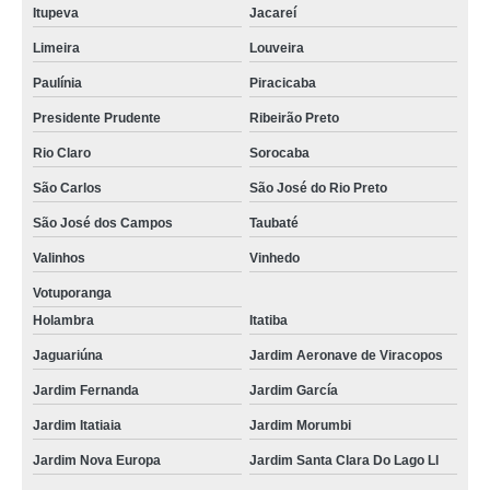
Itupeva
Jacareí
Limeira
Louveira
Paulínia
Piracicaba
Presidente Prudente
Ribeirão Preto
Rio Claro
Sorocaba
São Carlos
São José do Rio Preto
São José dos Campos
Taubaté
Valinhos
Vinhedo
Votuporanga
Holambra
Itatiba
Jaguariúna
Jardim Aeronave de Viracopos
Jardim Fernanda
Jardim García
Jardim Itatiaia
Jardim Morumbi
Jardim Nova Europa
Jardim Santa Clara Do Lago Ll