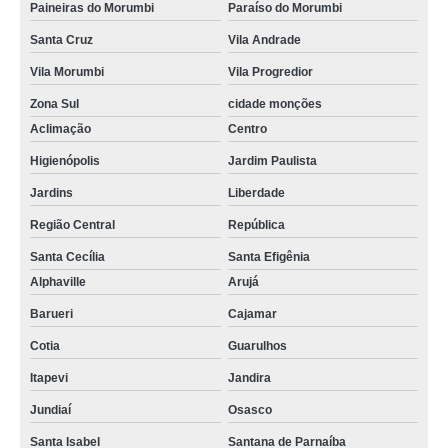
Paineiras do Morumbi
Paraíso do Morumbi
Santa Cruz
Vila Andrade
Vila Morumbi
Vila Progredior
Zona Sul
cidade monções
Aclimação
Centro
Higienópolis
Jardim Paulista
Jardins
Liberdade
Região Central
República
Santa Cecília
Santa Efigênia
Alphaville
Arujá
Barueri
Cajamar
Cotia
Guarulhos
Itapevi
Jandira
Jundiaí
Osasco
Santa Isabel
Santana de Parnaíba