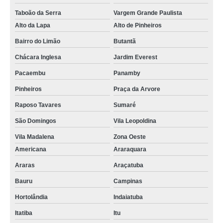
Taboão da Serra
Vargem Grande Paulista
Alto da Lapa
Alto de Pinheiros
Bairro do Limão
Butantã
Chácara Inglesa
Jardim Everest
Pacaembu
Panamby
Pinheiros
Praça da Arvore
Raposo Tavares
Sumaré
São Domingos
Vila Leopoldina
Vila Madalena
Zona Oeste
Americana
Araraquara
Araras
Araçatuba
Bauru
Campinas
Hortolândia
Indaiatuba
Itatiba
Itu