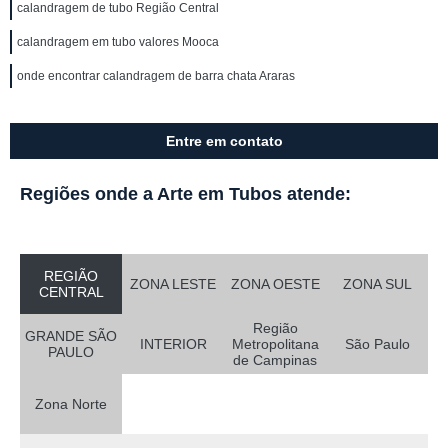
calandragem de tubo Região Central
calandragem em tubo valores Mooca
onde encontrar calandragem de barra chata Araras
Entre em contato
Regiões onde a Arte em Tubos atende:
REGIÃO
ZONA LESTE
ZONA OESTE
ZONA SUL
CENTRAL
Região
GRANDE SÃO
INTERIOR
Metropolitana
São Paulo
PAULO
de Campinas
Zona Norte