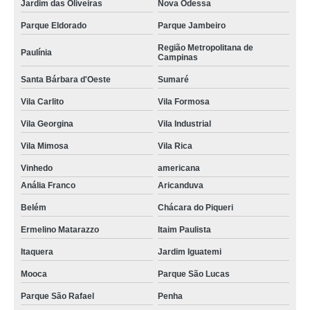
Jardim das Oliveiras
Nova Odessa
Parque Eldorado
Parque Jambeiro
Região Metropolitana de
Paulínia
Campinas
Santa Bárbara d'Oeste
Sumaré
Vila Carlito
Vila Formosa
Vila Georgina
Vila Industrial
Vila Mimosa
Vila Rica
Vinhedo
americana
Anália Franco
Aricanduva
Belém
Chácara do Piqueri
Ermelino Matarazzo
Itaim Paulista
Itaquera
Jardim Iguatemi
Mooca
Parque São Lucas
Parque São Rafael
Penha