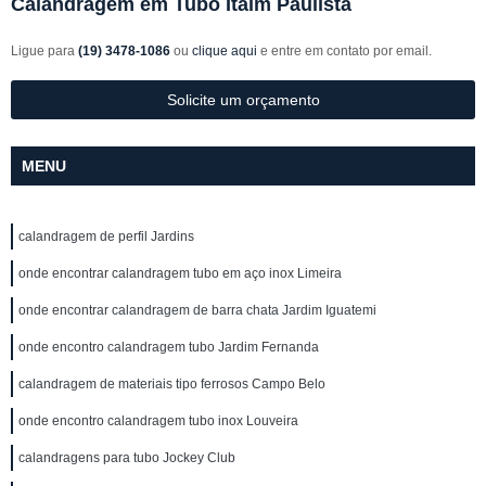
Calandragem em Tubo Itaim Paulista
Ligue para
(19) 3478-1086
ou
clique aqui
e entre em contato por email.
Solicite um orçamento
MENU
calandragem de perfil Jardins
onde encontrar calandragem tubo em aço inox Limeira
onde encontrar calandragem de barra chata Jardim Iguatemi
onde encontro calandragem tubo Jardim Fernanda
calandragem de materiais tipo ferrosos Campo Belo
onde encontro calandragem tubo inox Louveira
calandragens para tubo Jockey Club