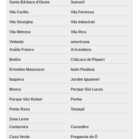
Santa Bárbara d'Oeste
Sumaré
Vila Carlito
Vila Formosa
Vila Georgina
Vila Industrial
Vila Mimosa
Vila Rica
Vinhedo
americana
Anália Franco
Aricanduva
Belém
Chácara do Piqueri
Ermelino Matarazzo
Itaim Paulista
Itaquera
Jardim Iguatemi
Mooca
Parque São Lucas
Parque São Rafael
Penha
Ponte Rasa
Tatuapé
Zona Leste
Cantareira
Carandiru
Casa Verde
Freguesia do Ó