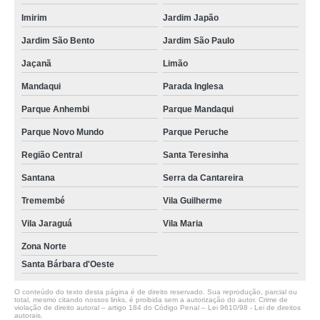
Imirim
Jardim Japão
Jardim São Bento
Jardim São Paulo
Jaçanã
Limão
Mandaqui
Parada Inglesa
Parque Anhembi
Parque Mandaqui
Parque Novo Mundo
Parque Peruche
Região Central
Santa Teresinha
Santana
Serra da Cantareira
Tremembé
Vila Guilherme
Vila Jaraguá
Vila Maria
Zona Norte
Santa Bárbara d'Oeste
O conteúdo do texto desta página é de direito reservado. Sua reprodução, parcial ou
total, mesmo citando nossos links, é proibida sem a autorização do autor. Crime de
violação de direito autoral – artigo 184 do Código Penal –
Lei 9610/98 - Lei de direitos
autorais
.