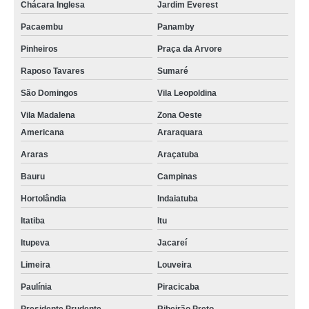
Chácara Inglesa
Jardim Everest
Pacaembu
Panamby
Pinheiros
Praça da Arvore
Raposo Tavares
Sumaré
São Domingos
Vila Leopoldina
Vila Madalena
Zona Oeste
Americana
Araraquara
Araras
Araçatuba
Bauru
Campinas
Hortolândia
Indaiatuba
Itatiba
Itu
Itupeva
Jacareí
Limeira
Louveira
Paulínia
Piracicaba