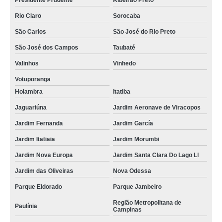
Presidente Prudente
Ribeirão Preto
Rio Claro
Sorocaba
São Carlos
São José do Rio Preto
São José dos Campos
Taubaté
Valinhos
Vinhedo
Votuporanga
Holambra
Itatiba
Jaguariúna
Jardim Aeronave de Viracopos
Jardim Fernanda
Jardim García
Jardim Itatiaia
Jardim Morumbi
Jardim Nova Europa
Jardim Santa Clara Do Lago Ll
Jardim das Oliveiras
Nova Odessa
Parque Eldorado
Parque Jambeiro
Região Metropolitana de
Paulínia
Campinas