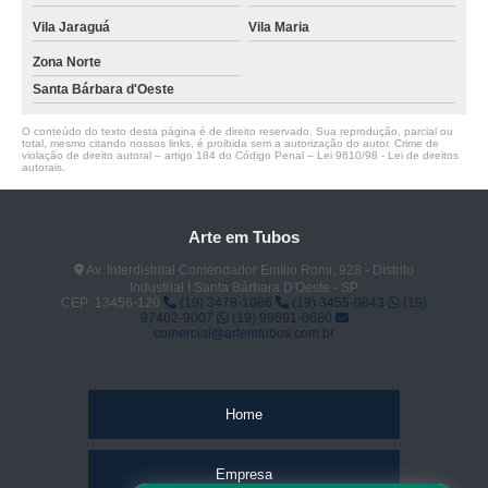
Vila Jaraguá
Vila Maria
Zona Norte
Santa Bárbara d'Oeste
O conteúdo do texto desta página é de direito reservado. Sua reprodução, parcial ou
total, mesmo citando nossos links, é proibida sem a autorização do autor. Crime de
violação de direito autoral – artigo 184 do Código Penal –
Lei 9610/98 - Lei de direitos
autorais
.
Arte em Tubos
Av. Interdistrital Comendador Emílio Romi, 928 - Distrito
Industrial I Santa Bárbara D'Oeste - SP
CEP: 13456-120
(19) 3478-1086
(19) 3455-0843
(19)
97402-9007
(19) 99691-0680
comercial@artemtubos.com.br
Home
Empresa