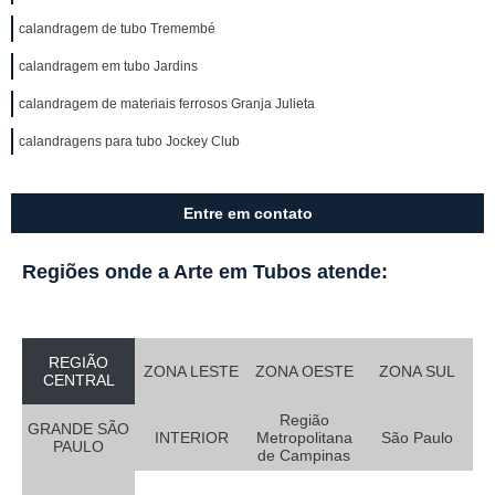
calandragem de tubo Tremembé
calandragem em tubo Jardins
calandragem de materiais ferrosos Granja Julieta
calandragens para tubo Jockey Club
Entre em contato
Regiões onde a Arte em Tubos atende:
REGIÃO
ZONA LESTE
ZONA OESTE
ZONA SUL
CENTRAL
Região
GRANDE SÃO
INTERIOR
Metropolitana
São Paulo
PAULO
de Campinas