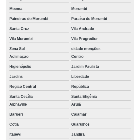
Moema
Morumbi
Paineiras do Morumbi
Paraíso do Morumbi
Santa Cruz
Vila Andrade
Vila Morumbi
Vila Progredior
Zona Sul
cidade monções
Aclimação
Centro
Higienópolis
Jardim Paulista
Jardins
Liberdade
Região Central
República
Santa Cecília
Santa Efigênia
Alphaville
Arujá
Barueri
Cajamar
Cotia
Guarulhos
Itapevi
Jandira