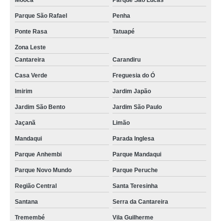
Mooca
Parque São Lucas
Parque São Rafael
Penha
Ponte Rasa
Tatuapé
Zona Leste
Cantareira
Carandiru
Casa Verde
Freguesia do Ó
Imirim
Jardim Japão
Jardim São Bento
Jardim São Paulo
Jaçanã
Limão
Mandaqui
Parada Inglesa
Parque Anhembi
Parque Mandaqui
Parque Novo Mundo
Parque Peruche
Região Central
Santa Teresinha
Santana
Serra da Cantareira
Tremembé
Vila Guilherme