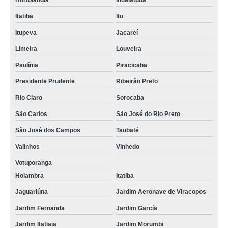
Hortolândia
Indaiatuba
Itatiba
Itu
Itupeva
Jacareí
Limeira
Louveira
Paulínia
Piracicaba
Presidente Prudente
Ribeirão Preto
Rio Claro
Sorocaba
São Carlos
São José do Rio Preto
São José dos Campos
Taubaté
Valinhos
Vinhedo
Votuporanga
Holambra
Itatiba
Jaguariúna
Jardim Aeronave de Viracopos
Jardim Fernanda
Jardim García
Jardim Itatiaia
Jardim Morumbi