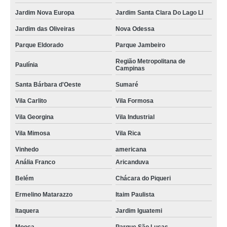
Jardim Nova Europa
Jardim Santa Clara Do Lago Ll
Jardim das Oliveiras
Nova Odessa
Parque Eldorado
Parque Jambeiro
Região Metropolitana de
Paulínia
Campinas
Santa Bárbara d'Oeste
Sumaré
Vila Carlito
Vila Formosa
Vila Georgina
Vila Industrial
Vila Mimosa
Vila Rica
Vinhedo
americana
Anália Franco
Aricanduva
Belém
Chácara do Piqueri
Ermelino Matarazzo
Itaim Paulista
Itaquera
Jardim Iguatemi