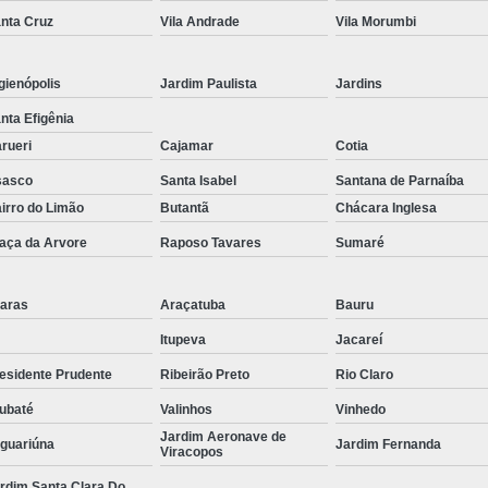
nta Cruz
Vila Andrade
Vila Morumbi
Curvamento de Tubos Do
Curvamento de Tubos Industria
gienópolis
Jardim Paulista
Jardins
Corte e Dobra Chapa
Corte e 
nta Efigênia
Dobra Chapa de Alumínio
rueri
Cajamar
Cotia
Dobra de Chapa de Al
sasco
Santa Isabel
Santana de Parnaíba
irro do Limão
Butantã
Chácara Inglesa
Dobra de Chapa de Ferro
Dobr
aça da Arvore
Raposo Tavares
Sumaré
Dobradeira de Chapa
Dobra de 
Dobra de Tubo Redondo
aras
Araçatuba
Bauru
Dobra Tubo com Maçarico
Dobra
Itupeva
Jacareí
Dobra Tubo Quadrado
Dobra
esidente Prudente
Ribeirão Preto
Rio Claro
Empresa Corte a Laser
Em
ubaté
Valinhos
Vinhedo
Jardim Aeronave de
Empresa de Corte a Laser
guariúna
Jardim Fernanda
Viracopos
Empresa de Corte a Laser Chapa Ga
rdim Santa Clara Do