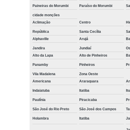
Paineiras do Morumbi
Paraíso do Morumbi
Sa
cidade monções
Aclimação
Centro
Hi
República
Santa Cecília
Sa
Alphaville
Arujá
Ba
Jandira
Jundiaí
O
Alto da Lapa
Alto de Pinheiros
Ba
Panamby
Pinheiros
Pr
Vila Madalena
Zona Oeste
Americana
Araraquara
Ar
Indaiatuba
Itatiba
Itu
Paulínia
Piracicaba
Pr
São José do Rio Preto
São José dos Campos
Ta
Holambra
Itatiba
Ja
Ja