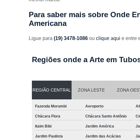
Para saber mais sobre Onde E
Americana
Ligue para
(19) 3478-1086
ou
clique aqui
e entre 
Regiões onde a Arte em Tubos
REGIÃO CENTRAL
ZONA LESTE
ZONA OES
Fazenda Morumbi
Aeroporto
Al
Chácara Flora
Chácara Santo Antônio
Ci
Itaim Bibi
Jardim América
Ja
Jardim Paulista
Jardim das Acácias
Ja