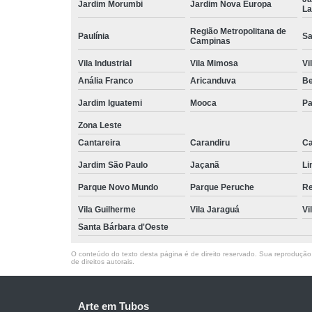
Jardim Morumbi
Jardim Nova Europa
La
Região Metropolitana de
Paulínia
Sa
Campinas
Vila Industrial
Vila Mimosa
Vi
Anália Franco
Aricanduva
B
Jardim Iguatemi
Mooca
Pa
Zona Leste
Cantareira
Carandiru
Ca
Jardim São Paulo
Jaçanã
Li
Parque Novo Mundo
Parque Peruche
Re
Vila Guilherme
Vila Jaraguá
Vi
Santa Bárbara d'Oeste
O conteúdo do texto desta página é de direito reservado. Sua reprodução, 
de direitos autorais
.
Arte em Tubos