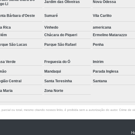
Jardim das Oliveiras
Nova Odessa
go Ll
Empresa de Corte a Laser 
nta Bárbara d'Oeste
Sumaré
Vila Carlito
Empresa de Corte e Dobra
Empresa de Corte e Dobra de 
la Rica
Vinhedo
americana
elém
Chácara do Piqueri
Ermelino Matarazzo
Guarda Corpo com Aço Car
rque São Lucas
Parque São Rafael
Penha
Guarda Corpo de Tubo Car
Guarda Corpo em Aço Tipo Carbo
sa Verde
Freguesia do Ó
Imirim
Guarda Corpo Tipo Aço Carbono
mão
Mandaqui
Parada Inglesa
Guarda Corpo Tubo Carbono
gião Central
Santa Teresinha
Santana
Guarda Corpo Aço Carb
la Maria
Zona Norte
Guarda Corpo de Ferr
Guarda Corpo em Aço Ti
parcial ou total, mesmo citando nossos links, é proibida sem a autorização do autor. Crime de vi
Guarda Corpo em Tubo de Ferro
G
Guarda Corpo Tipo Tubo de
H