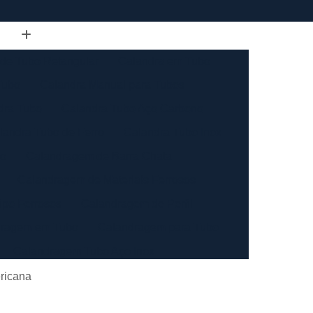
de Tubo Retangular
Calandra em Tubo
Tubo
Calandra Manual para Tubos
dra Tubo
Calandra Tubo Aço Carbono
landra Tubo de Ferro
Calandra Tubo Inox
do
Calandragem de Barra Chata
Calandragem de Materiais Ferrosos
ipo Ferrosos
Calandragem de Perfil
ragem em Tubo
Calandragem para Tubo
Calandragem Tubo Aço Inox
ço Inox
Calandragem Tubo Inox
ricana
Conformação com Tubo de Metal