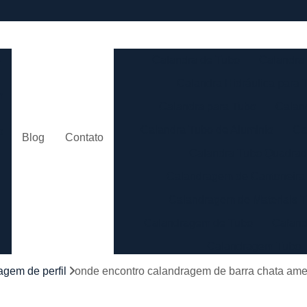
e
Calandra de Tubo
Calandra 
Calandra Hidráulica para 
m
Calandra para Tubo
Calan
Calandra Tubo de Alumínio
Ca
o
Blog
Contato
Calandra Tubo Quadra
Calandragem de Cantoneira
o
Calandragem de Materiais T
Calandragem de Tubo
Caland
Calandragem Tubo
s
Calandragem Tubo em A
agem de perfil
onde encontro calandragem de barra chata ame
Conformação com Tubo