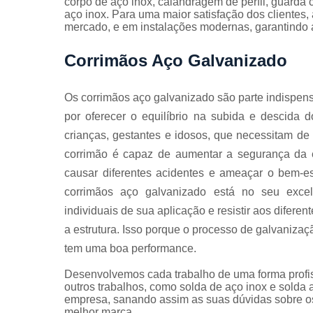
corpo de aço inox, calandragem de perfil, guarda
Guarda
aço inox. Para uma maior satisfação dos clientes,
corpos
mercado, e em instalações modernas, garantindo 
galvanizado
Guarda
Corrimãos Aço Galvanizado
corpos inox
Serviços de
Os corrimãos aço galvanizado são parte indispens
dobra
por oferecer o equilíbrio na subida e descida d
Soldas em
crianças, gestantes e idosos, que necessitam de
aço
corrimão é capaz de aumentar a segurança da e
Soldas em
causar diferentes acidentes e ameaçar o bem-
aço carbon
corrimãos aço galvanizado está no seu exce
individuais de sua aplicação e resistir aos difere
a estrutura. Isso porque o processo de galvanizaçã
tem uma boa performance.
Desenvolvemos cada trabalho de uma forma profiss
outros trabalhos, como solda de aço inox e solda
empresa, sanando assim as suas dúvidas sobre os
melhor marca.