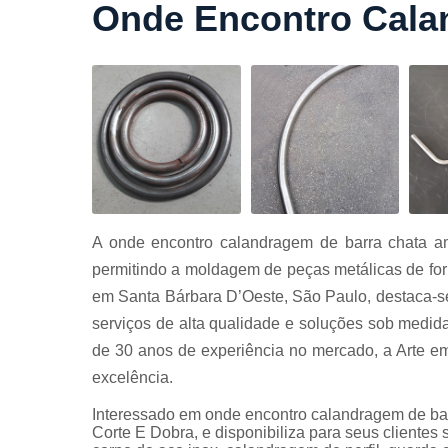
Onde Encontro Cala
Cortes a
laser
Cortes de
chapa
Curvament
de tubo
Dobra de
chapas
Dobras de
A onde encontro calandragem de barra chata am
tubo
permitindo a moldagem de peças metálicas de form
Empresas d
em Santa Bárbara D’Oeste, São Paulo, destaca-s
corte
serviços de alta qualidade e soluções sob medid
Guarda
de 30 anos de experiência no mercado, a Arte e
corpos
carbono
excelência.
Guarda
Interessado em onde encontro calandragem de ba
corpos ferro
Corte E Dobra, e disponibiliza para seus cliente