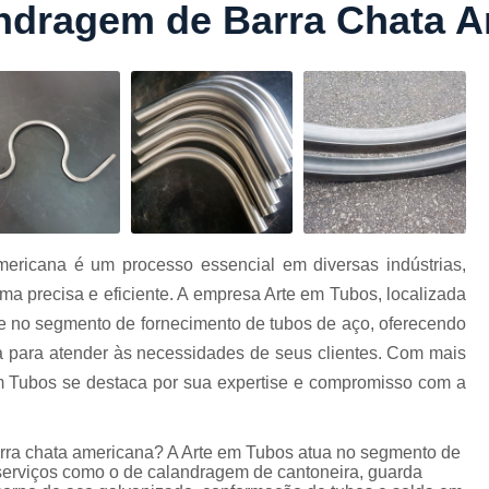
ndragem de Barra Chata A
Conformação com Tubo Tipo 
Conformação de Tubo sem Cost
Conformação em T
Conformação para Tub
o
Conformação Tubo de Metal
Tub
Corrimão Aço Tipo Galvani
Corrimão de A
ericana é um processo essencial em diversas indústrias,
Corrimão de Aço Galvanizado e
a precisa e eficiente. A empresa Arte em Tubos, localizada
e
Corrimão em Aç
e no segmento de fornecimento de tubos de aço, oferecendo
Corrimão em Tubo de Aço Ga
a para atender às necessidades de seus clientes. Com mais
m Tubos se destaca por sua expertise e compromisso com a
Corrimão Galvanizado com
Corrimão Galvaniza
rra chata americana? A Arte em Tubos atua no segmento de
Corrimão de Ferro pa
s serviços como o de calandragem de cantoneira, guarda