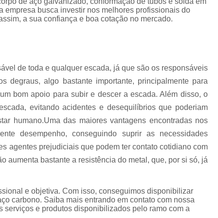
 corpo de aço galvanizado, conformação de tubos e solda em
Corrimão Escada Interna Ferro
C
 a empresa busca investir nos melhores profissionais do
assim, a sua confiança e boa cotação no mercado.
Corrimão Ferro de Escada
Corri
s
Corrimão Ferro para Escada
Corrimão Ferro Quadrado
ável de toda e qualquer escada, já que são os responsáveis
Corrimão com Ferro Tipo Galva
os degraus, algo bastante importante, principalmente para
Corrimão de Escada de Ferro Ga
 um bom apoio para subir e descer a escada. Além disso, o
Corrimão de Galvanizad
scada, evitando acidentes e desequilíbrios que poderiam
Corrimão em Ferro Galvan
estar humano.Uma das maiores vantagens encontradas nos
o
lente desempenho, conseguindo suprir as necessidades
Corrimão Galvanizado
ntes agentes prejudiciais que podem ter contato cotidiano com
Corrimão Galvanizado Ferro
o aumenta bastante a resistência do metal, que, por si só, já
Corrimão de Inox para
Corrimão Escada Interna
ional e objetiva. Com isso, conseguimos disponibilizar
 aço carbono. Saiba mais entrando em contato com nossa
Corrimão Inox de Escada
Corri
 serviços e produtos disponibilizados pelo ramo com a