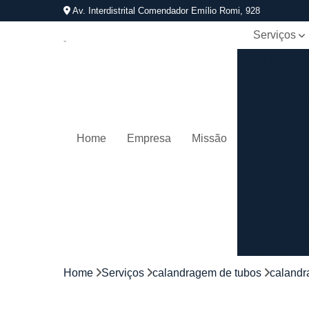
Av. Interdistrital Comendador Emílio Romi, 928
Serviços
Calandra d
tubos
Calandrage
de tubos
Conformaçã
Home
Empresa
Missão
de tubos
Corrimãos
aço
galvanizad
Corrimãos
ferro
Corrimãos
galvanizado
Home
Serviços
calandragem de tubos
calandr
Corrimãos
inox