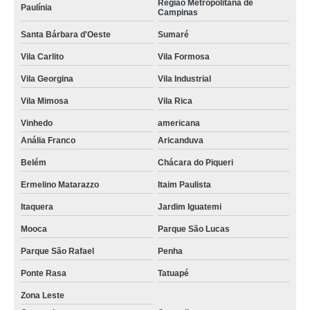
Região Metropolitana de
Paulínia
Campinas
Santa Bárbara d'Oeste
Sumaré
Vila Carlito
Vila Formosa
Vila Georgina
Vila Industrial
Vila Mimosa
Vila Rica
Vinhedo
americana
Anália Franco
Aricanduva
Belém
Chácara do Piqueri
Ermelino Matarazzo
Itaim Paulista
Itaquera
Jardim Iguatemi
Mooca
Parque São Lucas
Parque São Rafael
Penha
Ponte Rasa
Tatuapé
Zona Leste