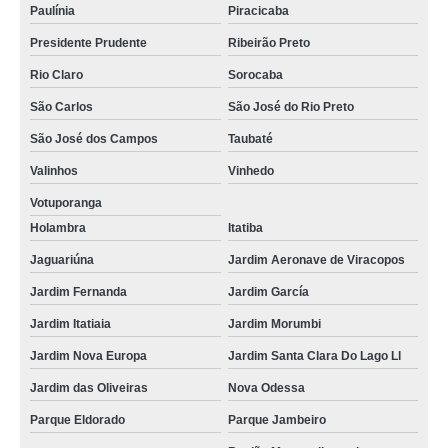
Paulínia
Piracicaba
Presidente Prudente
Ribeirão Preto
Rio Claro
Sorocaba
São Carlos
São José do Rio Preto
São José dos Campos
Taubaté
Valinhos
Vinhedo
Votuporanga
Holambra
Itatiba
Jaguariúna
Jardim Aeronave de Viracopos
Jardim Fernanda
Jardim García
Jardim Itatiaia
Jardim Morumbi
Jardim Nova Europa
Jardim Santa Clara Do Lago Ll
Jardim das Oliveiras
Nova Odessa
Parque Eldorado
Parque Jambeiro