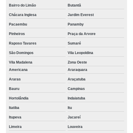
Bairro do Limão
Butantã
Chácara Inglesa
Jardim Everest
Pacaembu
Panamby
Pinheiros
Praça da Arvore
Raposo Tavares
Sumaré
São Domingos
Vila Leopoldina
Vila Madalena
Zona Oeste
Americana
Araraquara
Araras
Araçatuba
Bauru
Campinas
Hortolândia
Indaiatuba
Itatiba
Itu
Itupeva
Jacareí
Limeira
Louveira