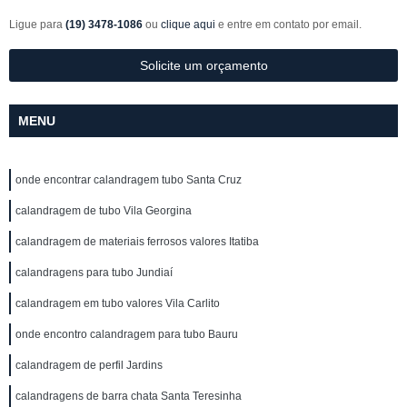
Ligue para
(19) 3478-1086
ou
clique aqui
e entre em contato por email.
Solicite um orçamento
MENU
onde encontrar calandragem tubo Santa Cruz
calandragem de tubo Vila Georgina
calandragem de materiais ferrosos valores Itatiba
calandragens para tubo Jundiaí
calandragem em tubo valores Vila Carlito
onde encontro calandragem para tubo Bauru
calandragem de perfil Jardins
calandragens de barra chata Santa Teresinha