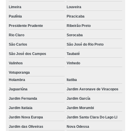
Limeira
Louveira
Paulínia
Piracicaba
Presidente Prudente
Ribeirão Preto
Rio Claro
Sorocaba
São Carlos
São José do Rio Preto
São José dos Campos
Taubaté
Valinhos
Vinhedo
Votuporanga
Holambra
Itatiba
Jaguariúna
Jardim Aeronave de Viracopos
Jardim Fernanda
Jardim García
Jardim Itatiaia
Jardim Morumbi
Jardim Nova Europa
Jardim Santa Clara Do Lago Ll
Jardim das Oliveiras
Nova Odessa