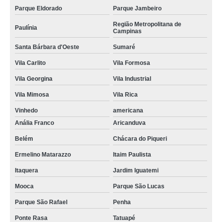
Parque Eldorado
Parque Jambeiro
Região Metropolitana de
Paulínia
Campinas
Santa Bárbara d'Oeste
Sumaré
Vila Carlito
Vila Formosa
Vila Georgina
Vila Industrial
Vila Mimosa
Vila Rica
Vinhedo
americana
Anália Franco
Aricanduva
Belém
Chácara do Piqueri
Ermelino Matarazzo
Itaim Paulista
Itaquera
Jardim Iguatemi
Mooca
Parque São Lucas
Parque São Rafael
Penha
Ponte Rasa
Tatuapé