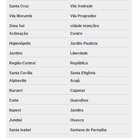
Santa Cruz
Vila Andrade
Vila Morumbi
Vila Progredior
Zona Sul
cidade monções
Aclimação
Centro
Higienópolis
Jardim Paulista
Jardins
Liberdade
Região Central
República
Santa Cecília
Santa Efigênia
Alphaville
Arujá
Barueri
Cajamar
Cotia
Guarulhos
Itapevi
Jandira
Jundiaí
Osasco
Santa Isabel
Santana de Parnaíba