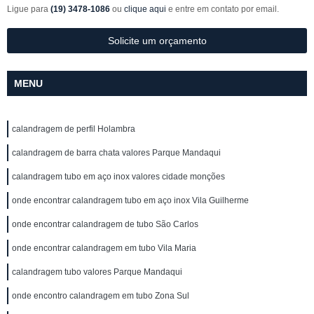
Ligue para
(19) 3478-1086
ou
clique aqui
e entre em contato por email.
Solicite um orçamento
MENU
calandragem de perfil Holambra
calandragem de barra chata valores Parque Mandaqui
calandragem tubo em aço inox valores cidade monções
onde encontrar calandragem tubo em aço inox Vila Guilherme
onde encontrar calandragem de tubo São Carlos
onde encontrar calandragem em tubo Vila Maria
calandragem tubo valores Parque Mandaqui
onde encontro calandragem em tubo Zona Sul