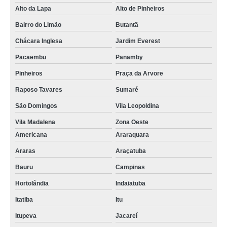
Alto da Lapa
Alto de Pinheiros
Bairro do Limão
Butantã
Chácara Inglesa
Jardim Everest
Pacaembu
Panamby
Pinheiros
Praça da Arvore
Raposo Tavares
Sumaré
São Domingos
Vila Leopoldina
Vila Madalena
Zona Oeste
Americana
Araraquara
Araras
Araçatuba
Bauru
Campinas
Hortolândia
Indaiatuba
Itatiba
Itu
Itupeva
Jacareí