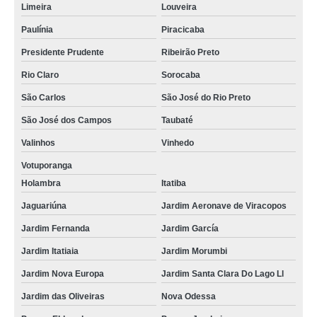
Limeira
Louveira
Paulínia
Piracicaba
Presidente Prudente
Ribeirão Preto
Rio Claro
Sorocaba
São Carlos
São José do Rio Preto
São José dos Campos
Taubaté
Valinhos
Vinhedo
Votuporanga
Holambra
Itatiba
Jaguariúna
Jardim Aeronave de Viracopos
Jardim Fernanda
Jardim García
Jardim Itatiaia
Jardim Morumbi
Jardim Nova Europa
Jardim Santa Clara Do Lago Ll
Jardim das Oliveiras
Nova Odessa