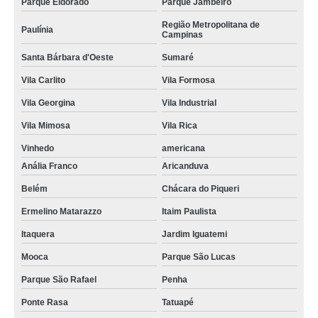
Parque Eldorado
Parque Jambeiro
Região Metropolitana de
Paulínia
Campinas
Santa Bárbara d'Oeste
Sumaré
Vila Carlito
Vila Formosa
Vila Georgina
Vila Industrial
Vila Mimosa
Vila Rica
Vinhedo
americana
Anália Franco
Aricanduva
Belém
Chácara do Piqueri
Ermelino Matarazzo
Itaim Paulista
Itaquera
Jardim Iguatemi
Mooca
Parque São Lucas
Parque São Rafael
Penha
Ponte Rasa
Tatuapé