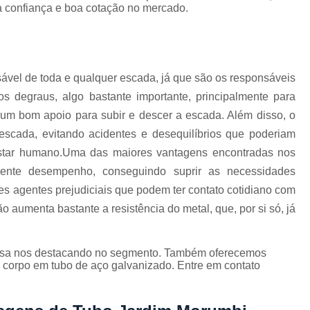
Corrimão Escada Interna Ferro
C
a confiança e boa cotação no mercado.
Corrimão Ferro de Escada
Corri
s
Corrimão Ferro para Escada
Corrimão Ferro Quadrado
ável de toda e qualquer escada, já que são os responsáveis
os degraus, algo bastante importante, principalmente para
Corrimão com Ferro Tipo Galva
 um bom apoio para subir e descer a escada. Além disso, o
Corrimão de Escada de Ferro Ga
scada, evitando acidentes e desequilíbrios que poderiam
Corrimão de Galvanizad
estar humano.Uma das maiores vantagens encontradas nos
Corrimão em Ferro Galvan
lente desempenho, conseguindo suprir as necessidades
o
ntes agentes prejudiciais que podem ter contato cotidiano com
Corrimão Galvanizado
o aumenta bastante a resistência do metal, que, por si só, já
Corrimão Galvanizado Ferro
Corrimão de Inox para
resa nos destacando no segmento. Também oferecemos
Corrimão Escada Interna
 corpo em tubo de aço galvanizado. Entre em contato
Corrimão Inox de Escada
Corri