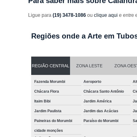
Para saber mais sobre Caland
Ligue para
(19) 3478-1086
ou
clique aqui
e entre 
Regiões onde a Arte em Tubos
REGIÃO CENTRAL
ZONA LESTE
ZONA OES
Fazenda Morumbi
Aeroporto
Al
Chácara Flora
Chácara Santo Antônio
Ci
Itaim Bibi
Jardim América
Ja
Jardim Paulista
Jardim das Acácias
Ja
Paineiras do Morumbi
Paraíso do Morumbi
Sa
cidade monções