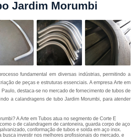
bo Jardim Morumbi
Conformação com Tubo Tipo 
Conformação de Tubo sem Cost
Conformação em T
Conformação para Tub
o
Conformação Tubo de Metal
Tub
Corrimão Aço Tipo Galvani
Corrimão de A
ocesso fundamental em diversas indústrias, permitindo a
Corrimão de Aço Galvanizado e
criação de peças e estruturas essenciais. A empresa Arte em
e
Corrimão em Aç
 Paulo, destaca-se no mercado de fornecimento de tubos de
Corrimão em Tubo de Aço Ga
luindo a calandragens de tubo Jardim Morumbi, para atender
Corrimão Galvanizado com
rumbi? A Arte em Tubos atua no segmento de Corte E
Corrimão Galvaniza
os como o de calandragem de cantoneira, guarda corpo de aço
Corrimão de Ferro pa
 galvanizado, conformação de tubos e solda em aço inox.
 busca investir nos melhores profissionais do mercado, e