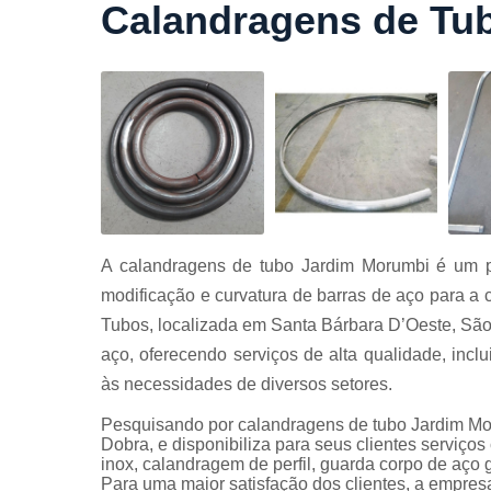
Calandragens de Tu
Cortes a
laser
Cortes de
chapa
Curvament
de tubo
Dobra de
chapas
Dobras de
A calandragens de tubo Jardim Morumbi é um pr
tubo
modificação e curvatura de barras de aço para a 
Empresas d
Tubos, localizada em Santa Bárbara D’Oeste, São
corte
aço, oferecendo serviços de alta qualidade, inc
Guarda
às necessidades de diversos setores.
corpos
carbono
Pesquisando por calandragens de tubo Jardim Mo
Guarda
Dobra, e disponibiliza para seus clientes serviç
corpos ferro
inox, calandragem de perfil, guarda corpo de aço
Para uma maior satisfação dos clientes, a empresa