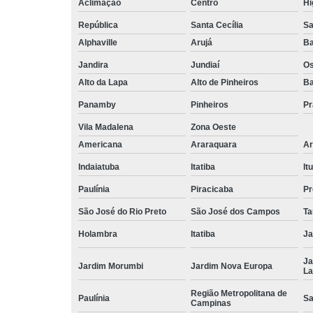
Aclimação
Centro
Hi
República
Santa Cecília
Sa
Alphaville
Arujá
Ba
Jandira
Jundiaí
O
Alto da Lapa
Alto de Pinheiros
Ba
Panamby
Pinheiros
Pr
Vila Madalena
Zona Oeste
Americana
Araraquara
Ar
Indaiatuba
Itatiba
Itu
Paulínia
Piracicaba
Pr
São José do Rio Preto
São José dos Campos
Ta
Holambra
Itatiba
Ja
Ja
Jardim Morumbi
Jardim Nova Europa
La
Região Metropolitana de
Paulínia
Sa
Campinas