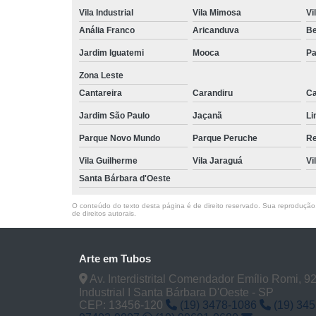
Vila Industrial
Vila Mimosa
Vi
Anália Franco
Aricanduva
B
Jardim Iguatemi
Mooca
Pa
Zona Leste
Cantareira
Carandiru
Ca
Jardim São Paulo
Jaçanã
Li
Parque Novo Mundo
Parque Peruche
Re
Vila Guilherme
Vila Jaraguá
Vi
Santa Bárbara d'Oeste
O conteúdo do texto desta página é de direito reservado. Sua reprodução, 
de direitos autorais
.
Arte em Tubos
Av. Interdistrital Comendador Emílio Romi, 928
Industrial I Santa Bárbara D'Oeste - SP
CEP: 13456-120
(19) 3478-1086
(19) 34