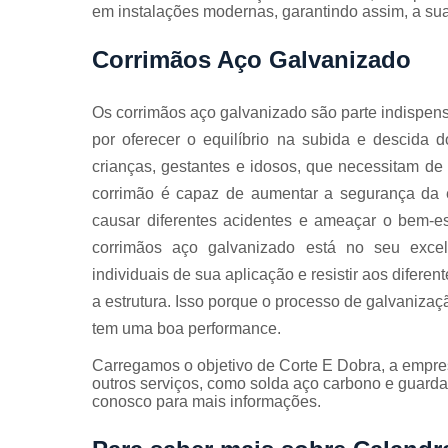
Guarda
em instalações modernas, garantindo assim, a su
corpos
galvanizado
Corrimãos Aço Galvanizado
Guarda
corpos inox
Os corrimãos aço galvanizado são parte indispens
Serviços de
por oferecer o equilíbrio na subida e descida d
dobra
crianças, gestantes e idosos, que necessitam de
Soldas em
corrimão é capaz de aumentar a segurança da e
aço
causar diferentes acidentes e ameaçar o bem-
Soldas em
corrimãos aço galvanizado está no seu exce
aço carbon
individuais de sua aplicação e resistir aos difere
a estrutura. Isso porque o processo de galvanizaçã
tem uma boa performance.
Carregamos o objetivo de Corte E Dobra, a emp
outros serviços, como solda aço carbono e guarda
conosco para mais informações.