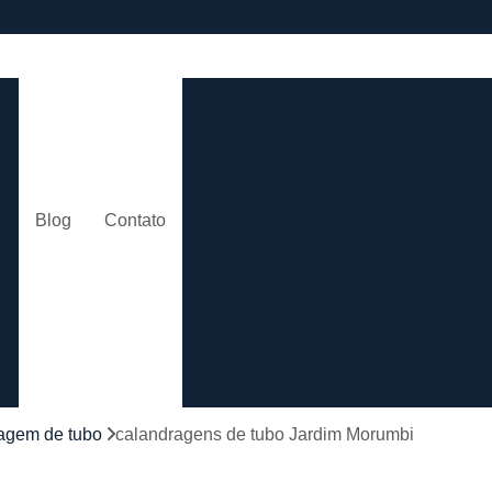
e
Calandra de Tubo
Calandra 
Calandra Hidráulica para 
m
Calandra para Tubo
Calan
Calandra Tubo de Alumínio
Ca
o
Blog
Contato
Calandra Tubo Quadra
Calandragem de Cantoneira
o
Calandragem de Materiais T
Calandragem de Tubo
Caland
Calandragem Tubo
s
Calandragem Tubo em A
agem de tubo
calandragens de tubo Jardim Morumbi
Conformação com Tubo