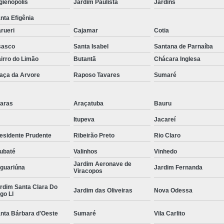
gienópolis
Jardim Paulista
Jardins
Curvamento de Tubos Do
nta Efigênia
rueri
Cajamar
Cotia
Curvamento de Tubos Industria
sasco
Santa Isabel
Santana de Parnaíba
Corte e Dobra Chapa
Corte e 
irro do Limão
Butantã
Chácara Inglesa
Dobra Chapa de Alumínio
aça da Arvore
Raposo Tavares
Sumaré
Dobra de Chapa de Al
Dobra de Chapa de Ferro
Dobr
aras
Araçatuba
Bauru
Dobradeira de Chapa
Dobra de 
Itupeva
Jacareí
Dobra de Tubo Redondo
esidente Prudente
Ribeirão Preto
Rio Claro
Dobra Tubo com Maçarico
Dobra
ubaté
Valinhos
Vinhedo
Jardim Aeronave de
Dobra Tubo Quadrado
Dobra
guariúna
Jardim Fernanda
Viracopos
Empresa Corte a Laser
Em
rdim Santa Clara Do
Jardim das Oliveiras
Nova Odessa
go Ll
Empresa de Corte a Laser
nta Bárbara d'Oeste
Sumaré
Vila Carlito
Empresa de Corte a Laser Chapa Ga