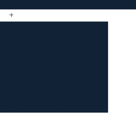
de Tubo Retangular
Calandra em Tubo
Tubo
Calandra Manual para Tubos
dra Tubo
Calandra Tubo Aço Carbono
landra Tubo de Ferro
Calandra Tubo Inox
do
Calandragem de Barra Chata
Calandragem de Materiais Ferrosos
ipo Ferrosos
Calandragem de Perfil
ragem em Tubo
Calandragem para Tubo
Calandragem Tubo Aço Inox
ço Inox
Calandragem Tubo Inox
Conformação com Tubo de Metal