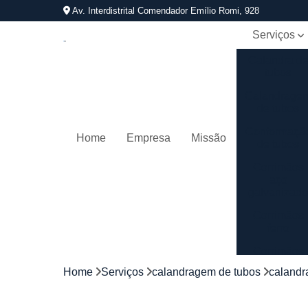
Av. Interdistrital Comendador Emílio Romi, 928
Serviços
Calandra d
tubos
Calandrage
de tubos
Conformaçã
Home
Empresa
Missão
de tubos
Corrimãos
aço
galvanizad
Corrimãos
ferro
Corrimãos
galvanizado
Home
Serviços
calandragem de tubos
calandr
Corrimãos
inox