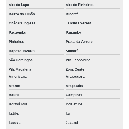
Alto da Lapa
Alto de Pinheiros
Bairro do Limão
Butantã
Chácara Inglesa
Jardim Everest
Pacaembu
Panamby
Pinheiros
Praça da Arvore
Raposo Tavares
Sumaré
São Domingos
Vila Leopoldina
Vila Madalena
Zona Oeste
Americana
Araraquara
Araras
Araçatuba
Bauru
Campinas
Hortolândia
Indaiatuba
Itatiba
Itu
Itupeva
Jacareí