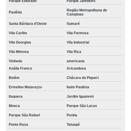
Parque Eldorado
Parque Jambeiro
Região Metropolitana de
Paulínia
Campinas
Santa Bárbara d'Oeste
Sumaré
Vila Carlito
Vila Formosa
Vila Georgina
Vila Industrial
Vila Mimosa
Vila Rica
Vinhedo
americana
Anália Franco
Aricanduva
Belém
Chácara do Piqueri
Ermelino Matarazzo
Itaim Paulista
Itaquera
Jardim Iguatemi
Mooca
Parque São Lucas
Parque São Rafael
Penha
Ponte Rasa
Tatuapé