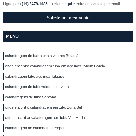
Ligue para
(19) 3478-1086
ou
clique aqui
e entre em contato por email.
Solicite um orçamento
MENU
calandragem de barra chata valores Butantã
onde encontro calandragem tubo em aço inox Jardim García
calandragem tubo aço inox Tatuapé
calandragem de tubo valores Louveira
calandragens de tubo Santana
onde encontro calandragem em tubo Zona Sul
onde encontrar calandragem em tubo Vila Maria
calandragem de cantoneira Aeroporto