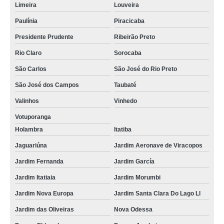
Limeira
Louveira
Paulínia
Piracicaba
Presidente Prudente
Ribeirão Preto
Rio Claro
Sorocaba
São Carlos
São José do Rio Preto
São José dos Campos
Taubaté
Valinhos
Vinhedo
Votuporanga
Holambra
Itatiba
Jaguariúna
Jardim Aeronave de Viracopos
Jardim Fernanda
Jardim García
Jardim Itatiaia
Jardim Morumbi
Jardim Nova Europa
Jardim Santa Clara Do Lago Ll
Jardim das Oliveiras
Nova Odessa