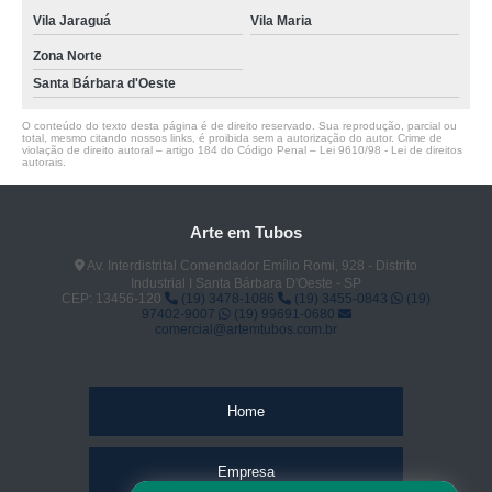
Vila Jaraguá
Vila Maria
Zona Norte
Santa Bárbara d'Oeste
O conteúdo do texto desta página é de direito reservado. Sua reprodução, parcial ou
total, mesmo citando nossos links, é proibida sem a autorização do autor. Crime de
violação de direito autoral – artigo 184 do Código Penal –
Lei 9610/98 - Lei de direitos
autorais
.
Arte em Tubos
Av. Interdistrital Comendador Emílio Romi, 928 - Distrito
Industrial I Santa Bárbara D'Oeste - SP
CEP: 13456-120
(19) 3478-1086
(19) 3455-0843
(19)
97402-9007
(19) 99691-0680
comercial@artemtubos.com.br
Home
Empresa