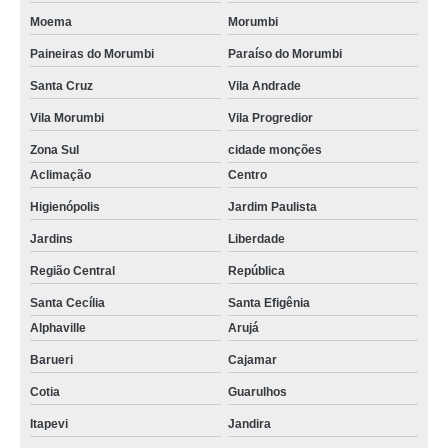
Moema
Morumbi
Paineiras do Morumbi
Paraíso do Morumbi
Santa Cruz
Vila Andrade
Vila Morumbi
Vila Progredior
Zona Sul
cidade monções
Aclimação
Centro
Higienópolis
Jardim Paulista
Jardins
Liberdade
Região Central
República
Santa Cecília
Santa Efigênia
Alphaville
Arujá
Barueri
Cajamar
Cotia
Guarulhos
Itapevi
Jandira