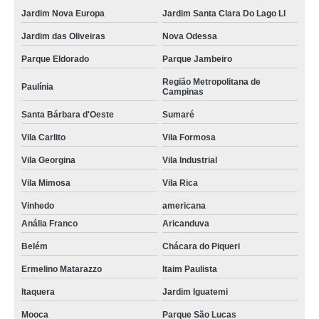
Jardim Nova Europa
Jardim Santa Clara Do Lago Ll
Jardim das Oliveiras
Nova Odessa
Parque Eldorado
Parque Jambeiro
Região Metropolitana de
Paulínia
Campinas
Santa Bárbara d'Oeste
Sumaré
Vila Carlito
Vila Formosa
Vila Georgina
Vila Industrial
Vila Mimosa
Vila Rica
Vinhedo
americana
Anália Franco
Aricanduva
Belém
Chácara do Piqueri
Ermelino Matarazzo
Itaim Paulista
Itaquera
Jardim Iguatemi
Mooca
Parque São Lucas