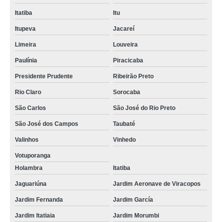
Itatiba
Itu
Itupeva
Jacareí
Limeira
Louveira
Paulínia
Piracicaba
Presidente Prudente
Ribeirão Preto
Rio Claro
Sorocaba
São Carlos
São José do Rio Preto
São José dos Campos
Taubaté
Valinhos
Vinhedo
Votuporanga
Holambra
Itatiba
Jaguariúna
Jardim Aeronave de Viracopos
Jardim Fernanda
Jardim García
Jardim Itatiaia
Jardim Morumbi