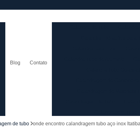
e
Calandra de Tubo
Calandra 
Calandra Hidráulica para 
m
Calandra para Tubo
Calan
Calandra Tubo de Alumínio
Ca
o
Blog
Contato
Calandra Tubo Quadra
Calandragem de Cantoneira
o
Calandragem de Materiais T
Calandragem de Tubo
Caland
Calandragem Tubo
s
Calandragem Tubo em A
agem de tubo
onde encontro calandragem tubo aço inox Itatib
Conformação com Tubo