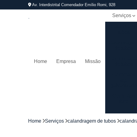
Av. Interdistrital Comendador Emílio Romi, 928
Serviços
Calandra d
tubos
Calandrage
de tubos
Conformaçã
Home
Empresa
Missão
de tubos
Corrimãos
aço
galvanizad
Corrimãos
ferro
Corrimãos
galvanizado
Home
Serviços
calandragem de tubos
calandr
Corrimãos
inox