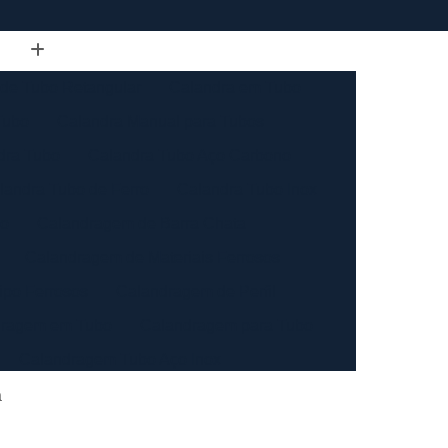
de Tubo Retangular
Calandra em Tubo
Tubo
Calandra Manual para Tubos
dra Tubo
Calandra Tubo Aço Carbono
landra Tubo de Ferro
Calandra Tubo Inox
do
Calandragem de Barra Chata
Calandragem de Materiais Ferrosos
ipo Ferrosos
Calandragem de Perfil
ragem em Tubo
Calandragem para Tubo
Calandragem Tubo Aço Inox
ço Inox
Calandragem Tubo Inox
a
Conformação com Tubo de Metal