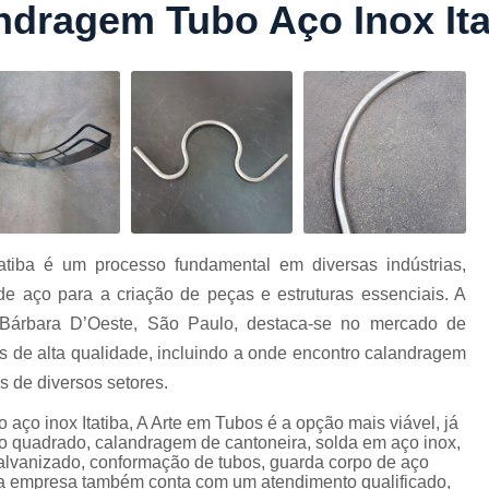
dragem Tubo Aço Inox Ita
Conformação com Tubo Tipo 
Conformação de Tubo sem Cost
Conformação em T
Conformação para Tub
o
Conformação Tubo de Metal
Tub
Corrimão Aço Tipo Galvani
Corrimão de A
tiba é um processo fundamental em diversas indústrias,
Corrimão de Aço Galvanizado e
de aço para a criação de peças e estruturas essenciais. A
e
Corrimão em Aç
Bárbara D’Oeste, São Paulo, destaca-se no mercado de
Corrimão em Tubo de Aço Ga
s de alta qualidade, incluindo a onde encontro calandragem
s de diversos setores.
Corrimão Galvanizado com
ço inox Itatiba, A Arte em Tubos é a opção mais viável, já
Corrimão Galvaniza
bo quadrado, calandragem de cantoneira, solda em aço inox,
Corrimão de Ferro pa
alvanizado, conformação de tubos, guarda corpo de aço
, a empresa também conta com um atendimento qualificado,