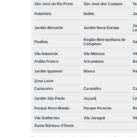
São José do Rio Preto
São José dos Campos
Ta
Holambra
Itatiba
Ja
Ja
Jardim Morumbi
Jardim Nova Europa
La
Região Metropolitana de
Paulínia
Sa
Campinas
Vila Industrial
Vila Mimosa
Vi
Anália Franco
Aricanduva
B
Jardim Iguatemi
Mooca
Pa
Zona Leste
Cantareira
Carandiru
Ca
Jardim São Paulo
Jaçanã
Li
Parque Novo Mundo
Parque Peruche
Re
Vila Guilherme
Vila Jaraguá
Vi
Santa Bárbara d'Oeste