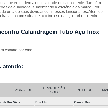
Corrimão Escada Interna Ferro
C
osos, que entendem a necessidade de cada cliente. Também
ações de qualidade, aumentando a eficiência da marca. Por
Corrimão Ferro de Escada
Corri
s
 cada uma de suas dúvidas com nossos funcionários. Além do
 trabalha com solda de aço inox solda aço carbono, entre
Corrimão Ferro para Escada
Corrimão Ferro Quadrado
ncontro Calandragem Tubo Aço Inox
Corrimão com Ferro Tipo Galva
Corrimão de Escada de Ferro Ga
em contato por email.
Corrimão de Galvanizad
Corrimão em Ferro Galvan
o
 atende:
Corrimão Galvanizado
Corrimão Galvanizado Ferro
Corrimão de Inox para
GRANDE SÃO
TE
ZONA SUL
INTERIOR
Met
PAULO
Corrimão Escada Interna
Corrimão Inox de Escada
Corri
to da Boa Vista
Brooklin
Campo Belo