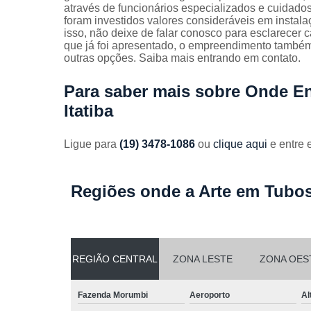
Guarda
através de funcionários especializados e cuidad
corpos
foram investidos valores consideráveis em instal
galvanizado
isso, não deixe de falar conosco para esclarecer
que já foi apresentado, o empreendimento também
Guarda
outras opções. Saiba mais entrando em contato.
corpos inox
Para saber mais sobre Onde E
Serviços de
dobra
Itatiba
Soldas em
aço
Ligue para
(19) 3478-1086
ou
clique aqui
e entre 
Soldas em
aço carbon
Regiões onde a Arte em Tubos
REGIÃO CENTRAL
ZONA LESTE
ZONA OES
Fazenda Morumbi
Aeroporto
Al