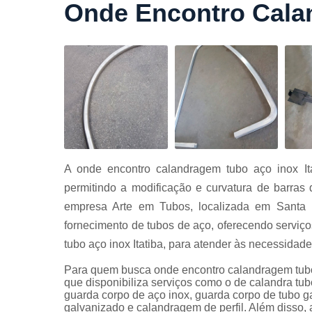
Onde Encontro Calan
Cortes a
laser
Cortes de
chapa
Curvament
de tubo
Dobra de
chapas
Dobras de
A onde encontro calandragem tubo aço inox Ita
tubo
permitindo a modificação e curvatura de barras 
Empresas d
empresa Arte em Tubos, localizada em Santa 
corte
fornecimento de tubos de aço, oferecendo serviço
Guarda
tubo aço inox Itatiba, para atender às necessidade
corpos
carbono
Para quem busca onde encontro calandragem tubo a
Guarda
que disponibiliza serviços como o de calandra tu
corpos ferro
guarda corpo de aço inox, guarda corpo de tubo g
galvanizado e calandragem de perfil. Além disso