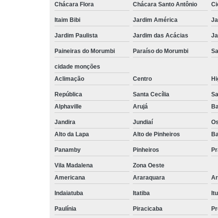
Chácara Flora
Chácara Santo Antônio
Ci
Itaim Bibi
Jardim América
Ja
Jardim Paulista
Jardim das Acácias
Ja
Paineiras do Morumbi
Paraíso do Morumbi
Sa
cidade monções
Aclimação
Centro
Hi
República
Santa Cecília
Sa
Alphaville
Arujá
Ba
Jandira
Jundiaí
O
Alto da Lapa
Alto de Pinheiros
Ba
Panamby
Pinheiros
Pr
Vila Madalena
Zona Oeste
Americana
Araraquara
Ar
Indaiatuba
Itatiba
Itu
Paulínia
Piracicaba
Pr