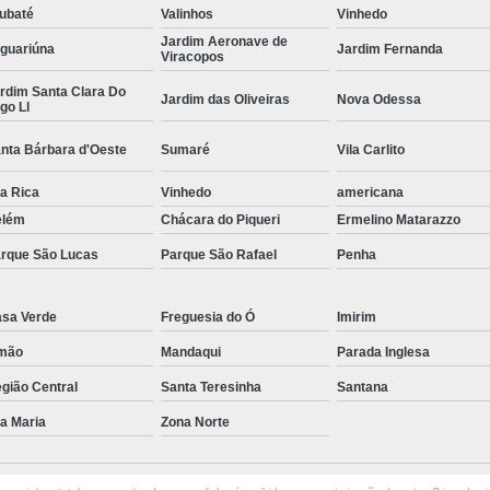
ubaté
Valinhos
Vinhedo
Curvamento de Tubos Do
Jardim Aeronave de
guariúna
Jardim Fernanda
Viracopos
Curvamento de Tubos Industria
rdim Santa Clara Do
Jardim das Oliveiras
Nova Odessa
Corte e Dobra Chapa
Corte e 
go Ll
Dobra Chapa de Alumínio
nta Bárbara d'Oeste
Sumaré
Vila Carlito
Dobra de Chapa de Al
la Rica
Vinhedo
americana
Dobra de Chapa de Ferro
Dobr
elém
Chácara do Piqueri
Ermelino Matarazzo
Dobradeira de Chapa
Dobra de 
rque São Lucas
Parque São Rafael
Penha
Dobra de Tubo Redondo
sa Verde
Freguesia do Ó
Imirim
Dobra Tubo com Maçarico
Dobra
mão
Mandaqui
Parada Inglesa
Dobra Tubo Quadrado
Dobra
gião Central
Santa Teresinha
Santana
Empresa Corte a Laser
Em
la Maria
Zona Norte
Empresa de Corte a Laser
Empresa de Corte a Laser Chapa Ga