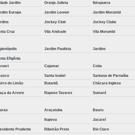
Corrimão Inox para Escada
dade Jardim
Granja Julieta
Ibirapuera
Corrimão Inox Quadrado
rdim Europa
Jardim Leonor
Jardim Morumbi
Corte a Laser Chapa Aço In
rdins
Jockey Club
Jockey Clube
Corte a Laser em Chapa
Cor
nta Cruz
Vila Andrade
Vila Morumbi
Corte a Laser Oxigênio
gienópolis
Jardim Paulista
Jardins
Corte e Dobra de Chapa a Laser
nta Efigênia
Solda a Laser
rueri
Cajamar
Cotia
Corte a Laser em Chapa de Aço
sasco
Santa Isabel
Santana de Parnaíba
Corte Chapa a Laser
C
irro do Limão
Butantã
Chácara Inglesa
Corte de Chapa a Laser
Corte d
aça da Arvore
Raposo Tavares
Sumaré
Corte de Chapa Inox a Laser
Cor
aras
Araçatuba
Bauru
Curvamento de Tubo
Itupeva
Jacareí
Curvamento de Tubos a 
esidente Prudente
Ribeirão Preto
Rio Claro
Curvamento de Tubos de Aç