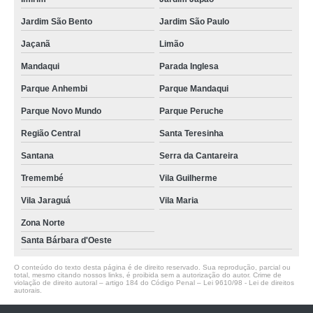
Jardim São Bento
Jardim São Paulo
Jaçanã
Limão
Mandaqui
Parada Inglesa
Parque Anhembi
Parque Mandaqui
Parque Novo Mundo
Parque Peruche
Região Central
Santa Teresinha
Santana
Serra da Cantareira
Tremembé
Vila Guilherme
Vila Jaraguá
Vila Maria
Zona Norte
Santa Bárbara d'Oeste
O conteúdo do texto desta página é de direito reservado. Sua reprodução, parcial ou
total, mesmo citando nossos links, é proibida sem a autorização do autor. Crime de
violação de direito autoral – artigo 184 do Código Penal –
Lei 9610/98 - Lei de direitos
autorais
.