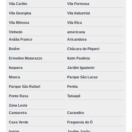
Vila Carlito
Vila Formosa
Vila Georgina
Vila Industrial
Vila Mimosa
Vila Rica
Vinhedo
americana
Anália Franco
Aricanduva
Belém
Chácara do Piqueri
Ermelino Matarazzo
Itaim Paulista
Itaquera
Jardim Iguatemi
Mooca
Parque São Lucas
Parque São Rafael
Penha
Ponte Rasa
Tatuapé
Zona Leste
Cantareira
Carandiru
Casa Verde
Freguesia do Ó
Imirim
Jardim Japão