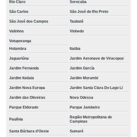
Rio Claro
Sorocaba
São Carlos
São José do Rio Preto
São José dos Campos
Taubaté
Valinhos
Vinhedo
Votuporanga
Holambra
Itatiba
Jaguariúna
Jardim Aeronave de Viracopos
Jardim Fernanda
Jardim García
Jardim Itatiaia
Jardim Morumbi
Jardim Nova Europa
Jardim Santa Clara Do Lago Ll
Jardim das Oliveiras
Nova Odessa
Parque Eldorado
Parque Jambeiro
Região Metropolitana de
Paulínia
Campinas
Santa Bárbara d'Oeste
Sumaré