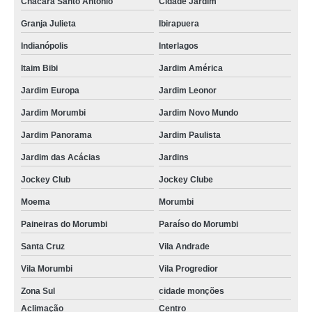
Chácara Santo Antônio
Cidade Jardim
Granja Julieta
Ibirapuera
Indianópolis
Interlagos
Itaim Bibi
Jardim América
Jardim Europa
Jardim Leonor
Jardim Morumbi
Jardim Novo Mundo
Jardim Panorama
Jardim Paulista
Jardim das Acácias
Jardins
Jockey Club
Jockey Clube
Moema
Morumbi
Paineiras do Morumbi
Paraíso do Morumbi
Santa Cruz
Vila Andrade
Vila Morumbi
Vila Progredior
Zona Sul
cidade monções
Aclimação
Centro