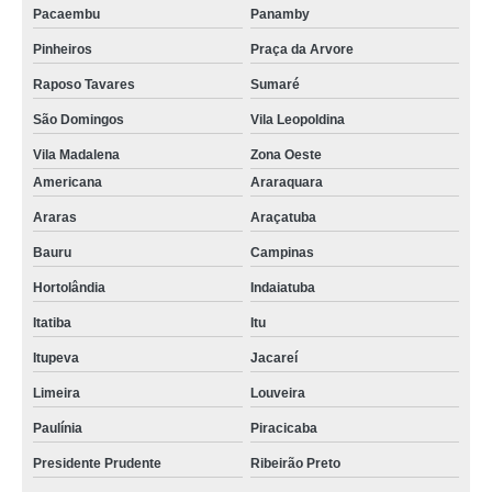
Pacaembu
Panamby
Pinheiros
Praça da Arvore
Raposo Tavares
Sumaré
São Domingos
Vila Leopoldina
Vila Madalena
Zona Oeste
Americana
Araraquara
Araras
Araçatuba
Bauru
Campinas
Hortolândia
Indaiatuba
Itatiba
Itu
Itupeva
Jacareí
Limeira
Louveira
Paulínia
Piracicaba
Presidente Prudente
Ribeirão Preto