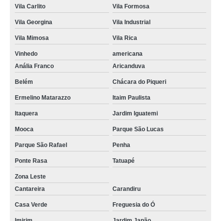
Vila Carlito
Vila Formosa
Vila Georgina
Vila Industrial
Vila Mimosa
Vila Rica
Vinhedo
americana
Anália Franco
Aricanduva
Belém
Chácara do Piqueri
Ermelino Matarazzo
Itaim Paulista
Itaquera
Jardim Iguatemi
Mooca
Parque São Lucas
Parque São Rafael
Penha
Ponte Rasa
Tatuapé
Zona Leste
Cantareira
Carandiru
Casa Verde
Freguesia do Ó
Imirim
Jardim Japão