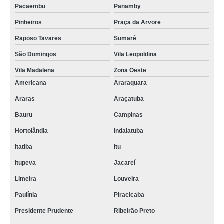
Pacaembu
Panamby
Pinheiros
Praça da Arvore
Raposo Tavares
Sumaré
São Domingos
Vila Leopoldina
Vila Madalena
Zona Oeste
Americana
Araraquara
Araras
Araçatuba
Bauru
Campinas
Hortolândia
Indaiatuba
Itatiba
Itu
Itupeva
Jacareí
Limeira
Louveira
Paulínia
Piracicaba
Presidente Prudente
Ribeirão Preto