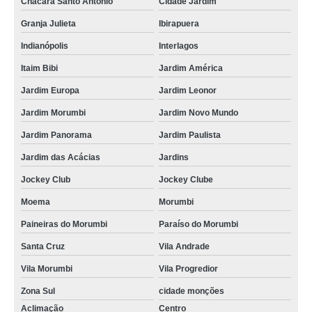
Chácara Santo Antônio
Cidade Jardim
Granja Julieta
Ibirapuera
Indianópolis
Interlagos
Itaim Bibi
Jardim América
Jardim Europa
Jardim Leonor
Jardim Morumbi
Jardim Novo Mundo
Jardim Panorama
Jardim Paulista
Jardim das Acácias
Jardins
Jockey Club
Jockey Clube
Moema
Morumbi
Paineiras do Morumbi
Paraíso do Morumbi
Santa Cruz
Vila Andrade
Vila Morumbi
Vila Progredior
Zona Sul
cidade monções
Aclimação
Centro