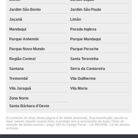
Jardim São Bento
Jardim São Paulo
Jaçanã
Limão
Mandaqui
Parada Inglesa
Parque Anhembi
Parque Mandaqui
Parque Novo Mundo
Parque Peruche
Região Central
Santa Teresinha
Santana
Serra da Cantareira
Tremembé
Vila Guilherme
Vila Jaraguá
Vila Maria
Zona Norte
Santa Bárbara d'Oeste
O conteúdo do texto desta página é de direito reservado. Sua reprodução, parcial ou
total, mesmo citando nossos links, é proibida sem a autorização do autor. Crime de
violação de direito autoral – artigo 184 do Código Penal –
Lei 9610/98 - Lei de direitos
autorais
.