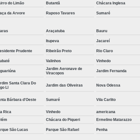
irro do Limão
Butantã
Chácara Inglesa
Curvamento de Tubos Do
aça da Arvore
Raposo Tavares
Sumaré
Curvamento de Tubos Industria
Corte e Dobra Chapa
Corte e 
aras
Araçatuba
Bauru
Dobra Chapa de Alumínio
Itupeva
Jacareí
esidente Prudente
Ribeirão Preto
Rio Claro
Dobra de Chapa de Al
ubaté
Valinhos
Vinhedo
Dobra de Chapa de Ferro
Dobr
Jardim Aeronave de
guariúna
Jardim Fernanda
Dobradeira de Chapa
Dobra de 
Viracopos
rdim Santa Clara Do
Dobra de Tubo Redondo
Jardim das Oliveiras
Nova Odessa
go Ll
Dobra Tubo com Maçarico
Dobra
nta Bárbara d'Oeste
Sumaré
Vila Carlito
Dobra Tubo Quadrado
Dobra
la Rica
Vinhedo
americana
Empresa Corte a Laser
Em
elém
Chácara do Piqueri
Ermelino Matarazzo
Empresa de Corte a Laser
rque São Lucas
Parque São Rafael
Penha
Empresa de Corte a Laser Chapa Ga