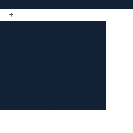
de Tubo Retangular
Calandra em Tubo
Tubo
Calandra Manual para Tubos
dra Tubo
Calandra Tubo Aço Carbono
landra Tubo de Ferro
Calandra Tubo Inox
do
Calandragem de Barra Chata
Calandragem de Materiais Ferrosos
ipo Ferrosos
Calandragem de Perfil
ragem em Tubo
Calandragem para Tubo
Calandragem Tubo Aço Inox
ço Inox
Calandragem Tubo Inox
Conformação com Tubo de Metal