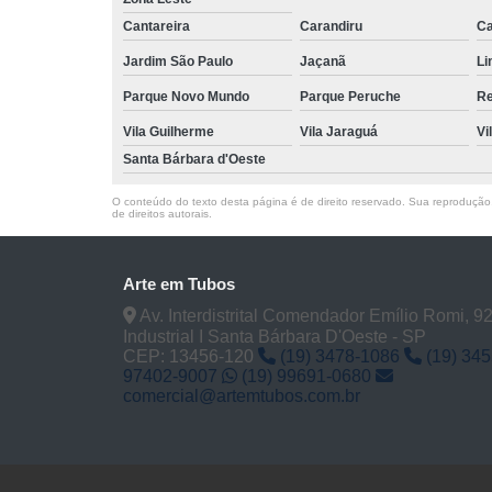
Cantareira
Carandiru
Ca
Jardim São Paulo
Jaçanã
Li
Parque Novo Mundo
Parque Peruche
Re
Vila Guilherme
Vila Jaraguá
Vi
Santa Bárbara d'Oeste
O conteúdo do texto desta página é de direito reservado. Sua reprodução, 
de direitos autorais
.
Arte em Tubos
Av. Interdistrital Comendador Emílio Romi, 928
Industrial I Santa Bárbara D'Oeste - SP
CEP: 13456-120
(19) 3478-1086
(19) 34
97402-9007
(19) 99691-0680
comercial@artemtubos.com.br