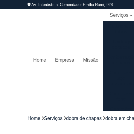
Av. Interdistrital Comendador Emílio Romi, 928
Serviços
Calandra d
tubos
Calandrage
de tubos
Conformaçã
Home
Empresa
Missão
de tubos
Corrimãos
aço
galvanizad
Corrimãos
ferro
Corrimãos
galvanizado
Home
Serviços
dobra de chapas
dobra em cha
Corrimãos
inox