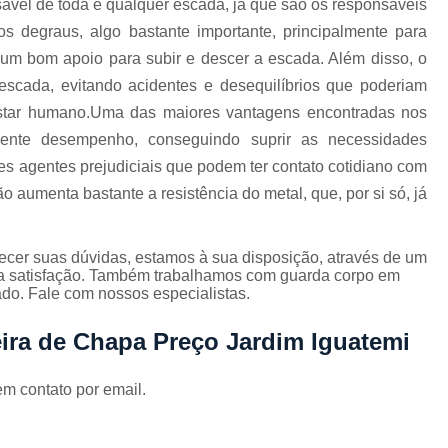
ável de toda e qualquer escada, já que são os responsáveis
Corrimão Escada Interna Ferro
C
os degraus, algo bastante importante, principalmente para
Corrimão Ferro de Escada
Corri
s
 um bom apoio para subir e descer a escada. Além disso, o
Corrimão Ferro para Escada
scada, evitando acidentes e desequilíbrios que poderiam
Corrimão Ferro Quadrado
estar humano.Uma das maiores vantagens encontradas nos
lente desempenho, conseguindo suprir as necessidades
Corrimão com Ferro Tipo Galva
ntes agentes prejudiciais que podem ter contato cotidiano com
Corrimão de Escada de Ferro Ga
o aumenta bastante a resistência do metal, que, por si só, já
Corrimão de Galvanizad
Corrimão em Ferro Galvan
o
ecer suas dúvidas, estamos à sua disposição, através de um
a satisfação. Também trabalhamos com guarda corpo em
Corrimão Galvanizado
do. Fale com nossos especialistas.
Corrimão Galvanizado Ferro
ira de Chapa Preço Jardim Iguatemi
Corrimão de Inox para
Corrimão Escada Interna
em contato por email.
Corrimão Inox de Escada
Corri