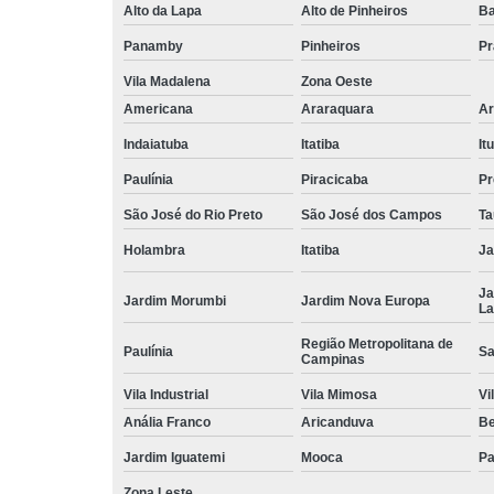
Alto da Lapa
Alto de Pinheiros
Ba
Panamby
Pinheiros
Pr
Vila Madalena
Zona Oeste
Americana
Araraquara
Ar
Indaiatuba
Itatiba
Itu
Paulínia
Piracicaba
Pr
São José do Rio Preto
São José dos Campos
Ta
Holambra
Itatiba
Ja
Ja
Jardim Morumbi
Jardim Nova Europa
La
Região Metropolitana de
Paulínia
Sa
Campinas
Vila Industrial
Vila Mimosa
Vi
Anália Franco
Aricanduva
B
Jardim Iguatemi
Mooca
Pa
Zona Leste