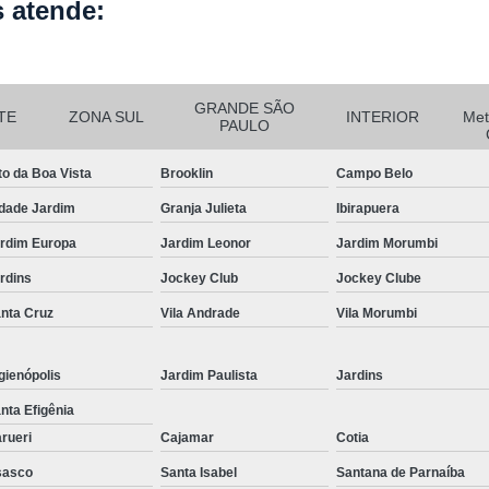
Corrimão Inox para Escada
 atende:
Corrimão Inox Quadrado
Corte a Laser Chapa Aço In
GRANDE SÃO
Corte a Laser em Chapa
Cor
TE
ZONA SUL
INTERIOR
Met
PAULO
Corte a Laser Oxigênio
to da Boa Vista
Brooklin
Campo Belo
Corte e Dobra de Chapa a Laser
dade Jardim
Granja Julieta
Ibirapuera
Solda a Laser
rdim Europa
Jardim Leonor
Jardim Morumbi
Corte a Laser em Chapa de Aço
rdins
Jockey Club
Jockey Clube
Corte Chapa a Laser
C
nta Cruz
Vila Andrade
Vila Morumbi
Corte de Chapa a Laser
Corte d
Corte de Chapa Inox a Laser
Cor
gienópolis
Jardim Paulista
Jardins
Curvamento de Tubo
nta Efigênia
rueri
Cajamar
Cotia
Curvamento de Tubos a 
sasco
Santa Isabel
Santana de Parnaíba
Curvamento de Tubos de Aç