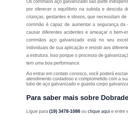
Os corrimãos aço galvanizado são parte indispens
Guarda
corpos
por oferecer o equilíbrio na subida e descida d
galvanizado
crianças, gestantes e idosos, que necessitam de
Guarda
corrimão é capaz de aumentar a segurança da e
corpos inox
causar diferentes acidentes e ameaçar o bem-
Serviços de
corrimãos aço galvanizado está no seu exce
dobra
individuais de sua aplicação e resistir aos difere
Soldas em
a estrutura. Isso porque o processo de galvanizaçã
aço
tem uma boa performance.
Soldas em
aço carbon
Ao entrar em contato conosco, você poderá esclar
atendimento cuidadoso e comprometido com a su
tubo de aço galvanizado e guarda corpo galvaniza
Para saber mais sobre Dobrade
Ligue para
(19) 3478-1086
ou
clique aqui
e entre 