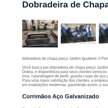
Dobradeira de Chapa
Cortes a
laser
Cortes de
chapa
Curvament
de tubo
Dobra de
chapas
Dobras de
dobradeira de chapa preço Jardim Iguatemi: A Pe
tubo
Você busca por dobradeira de chapa preço Jardim
Empresas d
Dobra, e disponibiliza para seus clientes serviç
corte
inox, calandragem de perfil, guarda corpo de aço
Para uma maior satisfação dos clientes, a empresa
Guarda
em instalações modernas, garantindo assim, a su
corpos
carbono
Corrimãos Aço Galvanizado
Guarda
corpos ferro