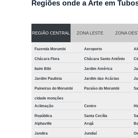
Regiões onde a Arte em Tubos
REGIÃO CENTRAL
ZONA LESTE
ZONA OES
Fazenda Morumbi
Aeroporto
Al
Chácara Flora
Chácara Santo Antônio
Ci
Itaim Bibi
Jardim América
Ja
Jardim Paulista
Jardim das Acácias
Ja
Paineiras do Morumbi
Paraíso do Morumbi
Sa
cidade monções
Aclimação
Centro
Hi
República
Santa Cecília
Sa
Alphaville
Arujá
Ba
Jandira
Jundiaí
O