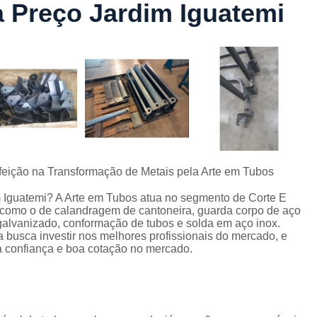
 Preço Jardim Iguatemi
Conformação com Tubo Tipo 
Conformação de Tubo sem Cost
Conformação em T
Conformação para Tub
o
Conformação Tubo de Metal
Tub
Corrimão Aço Tipo Galvani
Corrimão de A
rfeição na Transformação de Metais pela Arte em Tubos
Corrimão de Aço Galvanizado e
 Iguatemi? A Arte em Tubos atua no segmento de Corte E
e
Corrimão em Aç
os como o de calandragem de cantoneira, guarda corpo de aço
 galvanizado, conformação de tubos e solda em aço inox.
Corrimão em Tubo de Aço Ga
 busca investir nos melhores profissionais do mercado, e
a confiança e boa cotação no mercado.
Corrimão Galvanizado com
Corrimão Galvaniza
Corrimão de Ferro pa