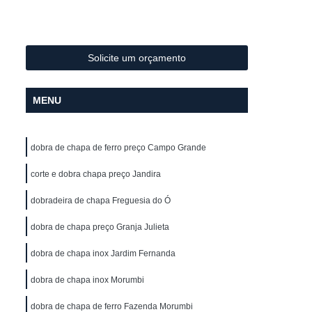
Metal
Conformação de Tubo de Metal
ura
Conformação de Tubos com Costura
ubo
Conformação para Tubo
Solicite um orçamento
o de Metal
Conformação Tubo
MENU
o Conformação
Corrimão Aço Galvanizado
zado
Corrimão de Aço Galvanizado
dobra de chapa de ferro preço Campo Grande
ço Galvanizado de Escada
m Escada
corte e dobra chapa preço Jandira
Corrimão em Aço Galvanizado
o Galvanizado para Escada
dobradeira de chapa Freguesia do Ó
lvanizado
Corrimão Galvanizado Aço
dobra de chapa preço Granja Julieta
 Aço
Corrimão Galvanizado de Aço
dobra de chapa inox Jardim Fernanda
do em Aço
Corrimão de Ferro
dobra de chapa inox Morumbi
ra Escada
Corrimão em Ferro
dobra de chapa de ferro Fazenda Morumbi