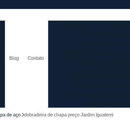
e
Calandra de Tubo
Calandra 
Calandra Hidráulica para 
m
Calandra para Tubo
Calan
Calandra Tubo de Alumínio
Ca
o
Blog
Contato
Calandra Tubo Quadra
Calandragem de Cantoneira
o
Calandragem de Materiais T
Calandragem de Tubo
Caland
Calandragem Tubo
s
Calandragem Tubo em A
pa de aço
dobradeira de chapa preço Jardim Iguatemi
Conformação com Tubo