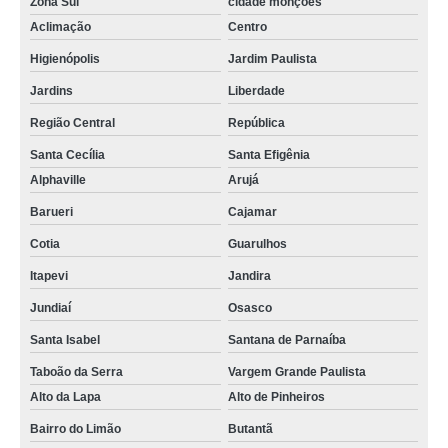
Zona Sul
cidade monções
Aclimação
Centro
Higienópolis
Jardim Paulista
Jardins
Liberdade
Região Central
República
Santa Cecília
Santa Efigênia
Alphaville
Arujá
Barueri
Cajamar
Cotia
Guarulhos
Itapevi
Jandira
Jundiaí
Osasco
Santa Isabel
Santana de Parnaíba
Taboão da Serra
Vargem Grande Paulista
Alto da Lapa
Alto de Pinheiros
Bairro do Limão
Butantã