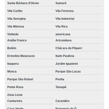
Santa Bárbara d'Oeste
Sumaré
Vila Carlito
Vila Formosa
Vila Georgina
Vila Industrial
Vila Mimosa
Vila Rica
Vinhedo
americana
Anália Franco
Aricanduva
Belém
Chácara do Piqueri
Ermelino Matarazzo
Itaim Paulista
Itaquera
Jardim Iguatemi
Mooca
Parque São Lucas
Parque São Rafael
Penha
Ponte Rasa
Tatuapé
Zona Leste
Cantareira
Carandiru
Casa Verde
Freguesia do Ó