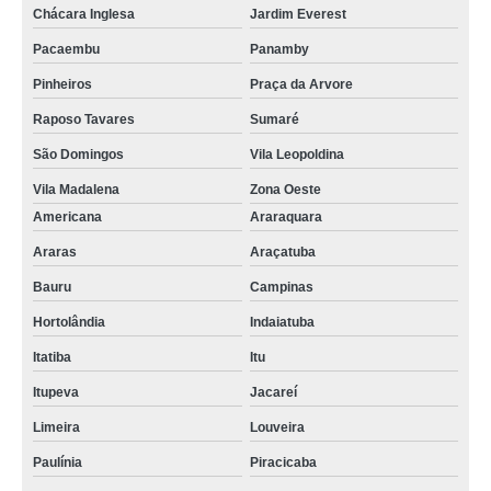
Chácara Inglesa
Jardim Everest
Pacaembu
Panamby
Pinheiros
Praça da Arvore
Raposo Tavares
Sumaré
São Domingos
Vila Leopoldina
Vila Madalena
Zona Oeste
Americana
Araraquara
Araras
Araçatuba
Bauru
Campinas
Hortolândia
Indaiatuba
Itatiba
Itu
Itupeva
Jacareí
Limeira
Louveira
Paulínia
Piracicaba