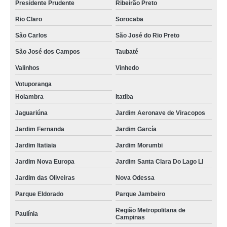
Presidente Prudente
Ribeirão Preto
Rio Claro
Sorocaba
São Carlos
São José do Rio Preto
São José dos Campos
Taubaté
Valinhos
Vinhedo
Votuporanga
Holambra
Itatiba
Jaguariúna
Jardim Aeronave de Viracopos
Jardim Fernanda
Jardim García
Jardim Itatiaia
Jardim Morumbi
Jardim Nova Europa
Jardim Santa Clara Do Lago Ll
Jardim das Oliveiras
Nova Odessa
Parque Eldorado
Parque Jambeiro
Região Metropolitana de
Paulínia
Campinas