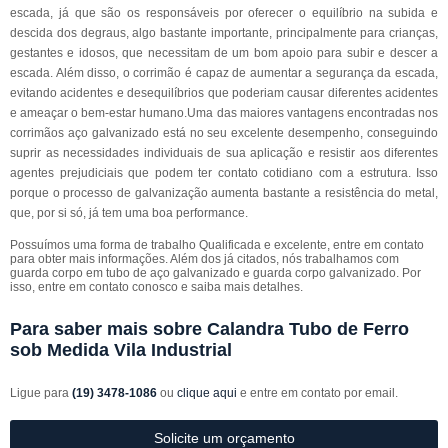
escada, já que são os responsáveis por oferecer o equilíbrio na subida e
descida dos degraus, algo bastante importante, principalmente para crianças,
gestantes e idosos, que necessitam de um bom apoio para subir e descer a
escada. Além disso, o corrimão é capaz de aumentar a segurança da escada,
evitando acidentes e desequilíbrios que poderiam causar diferentes acidentes
e ameaçar o bem-estar humano.Uma das maiores vantagens encontradas nos
corrimãos aço galvanizado está no seu excelente desempenho, conseguindo
suprir as necessidades individuais de sua aplicação e resistir aos diferentes
agentes prejudiciais que podem ter contato cotidiano com a estrutura. Isso
porque o processo de galvanização aumenta bastante a resistência do metal,
que, por si só, já tem uma boa performance.
Possuímos uma forma de trabalho Qualificada e excelente, entre em contato
para obter mais informações. Além dos já citados, nós trabalhamos com
guarda corpo em tubo de aço galvanizado e guarda corpo galvanizado. Por
isso, entre em contato conosco e saiba mais detalhes.
Para saber mais sobre Calandra Tubo de Ferro
sob Medida Vila Industrial
Ligue para
(19) 3478-1086
ou
clique aqui
e entre em contato por email.
Solicite um orçamento