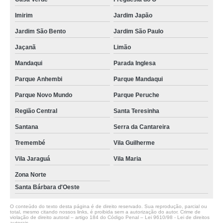
Imirim
Jardim Japão
Jardim São Bento
Jardim São Paulo
Jaçanã
Limão
Mandaqui
Parada Inglesa
Parque Anhembi
Parque Mandaqui
Parque Novo Mundo
Parque Peruche
Região Central
Santa Teresinha
Santana
Serra da Cantareira
Tremembé
Vila Guilherme
Vila Jaraguá
Vila Maria
Zona Norte
Santa Bárbara d'Oeste
O conteúdo do texto desta página é de direito reservado. Sua reprodução, parcial ou
total, mesmo citando nossos links, é proibida sem a autorização do autor. Crime de
violação de direito autoral – artigo 184 do Código Penal –
Lei 9610/98 - Lei de direitos
autorais
.