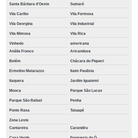
Santa Bárbara d'Oeste
Sumaré
Vila Carlito
Vila Formosa
Vila Georgina
Vila Industrial
Vila Mimosa
Vila Rica
Vinhedo
americana
Anália Franco
Aricanduva
Belém
Chácara do Piqueri
Ermelino Matarazzo
Itaim Paulista
Itaquera
Jardim Iguatemi
Mooca
Parque São Lucas
Parque São Rafael
Penha
Ponte Rasa
Tatuapé
Zona Leste
Cantareira
Carandiru
Casa Verde
Freguesia do Ó