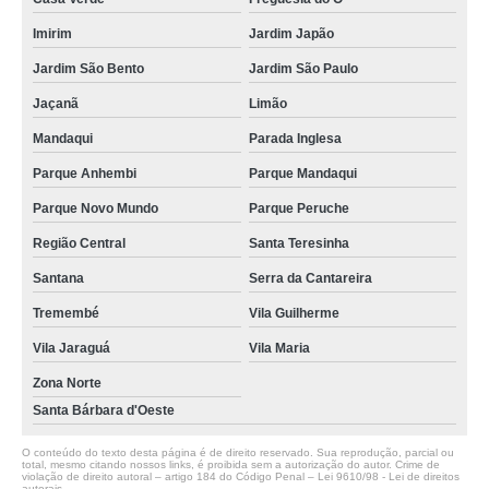
Imirim
Jardim Japão
Jardim São Bento
Jardim São Paulo
Jaçanã
Limão
Mandaqui
Parada Inglesa
Parque Anhembi
Parque Mandaqui
Parque Novo Mundo
Parque Peruche
Região Central
Santa Teresinha
Santana
Serra da Cantareira
Tremembé
Vila Guilherme
Vila Jaraguá
Vila Maria
Zona Norte
Santa Bárbara d'Oeste
O conteúdo do texto desta página é de direito reservado. Sua reprodução, parcial ou
total, mesmo citando nossos links, é proibida sem a autorização do autor. Crime de
violação de direito autoral – artigo 184 do Código Penal –
Lei 9610/98 - Lei de direitos
autorais
.