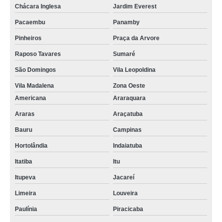
Chácara Inglesa
Jardim Everest
Pacaembu
Panamby
Pinheiros
Praça da Arvore
Raposo Tavares
Sumaré
São Domingos
Vila Leopoldina
Vila Madalena
Zona Oeste
Americana
Araraquara
Araras
Araçatuba
Bauru
Campinas
Hortolândia
Indaiatuba
Itatiba
Itu
Itupeva
Jacareí
Limeira
Louveira
Paulínia
Piracicaba