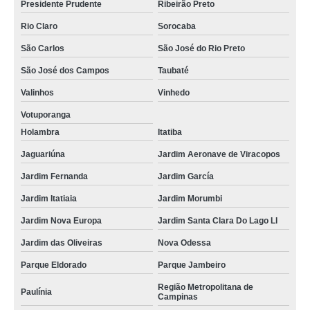
Presidente Prudente
Ribeirão Preto
Rio Claro
Sorocaba
São Carlos
São José do Rio Preto
São José dos Campos
Taubaté
Valinhos
Vinhedo
Votuporanga
Holambra
Itatiba
Jaguariúna
Jardim Aeronave de Viracopos
Jardim Fernanda
Jardim García
Jardim Itatiaia
Jardim Morumbi
Jardim Nova Europa
Jardim Santa Clara Do Lago Ll
Jardim das Oliveiras
Nova Odessa
Parque Eldorado
Parque Jambeiro
Região Metropolitana de
Paulínia
Campinas