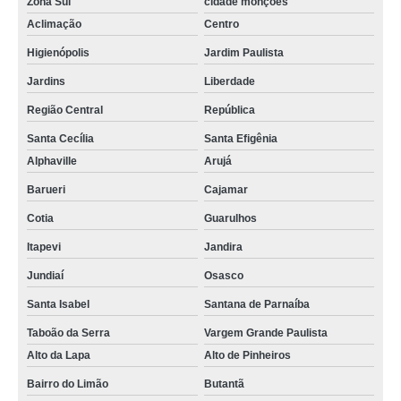
Zona Sul
cidade monções
Aclimação
Centro
Higienópolis
Jardim Paulista
Jardins
Liberdade
Região Central
República
Santa Cecília
Santa Efigênia
Alphaville
Arujá
Barueri
Cajamar
Cotia
Guarulhos
Itapevi
Jandira
Jundiaí
Osasco
Santa Isabel
Santana de Parnaíba
Taboão da Serra
Vargem Grande Paulista
Alto da Lapa
Alto de Pinheiros
Bairro do Limão
Butantã