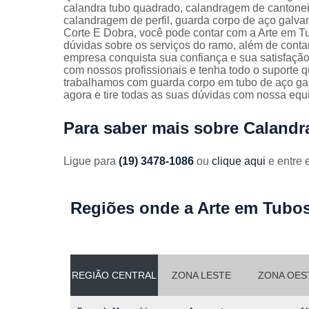
Guarda
calandra tubo quadrado, calandragem de cantoneir
corpos
calandragem de perfil, guarda corpo de aço galva
galvanizado
Corte E Dobra, você pode contar com a Arte em T
dúvidas sobre os serviços do ramo, além de contar
Guarda
empresa conquista sua confiança e sua satisfação
corpos inox
com nossos profissionais e tenha todo o suporte q
trabalhamos com guarda corpo em tubo de aço gal
Serviços de
agora e tire todas as suas dúvidas com nossa equ
dobra
Para saber mais sobre Caland
Soldas em
aço
Ligue para
(19) 3478-1086
ou
clique aqui
e entre 
Soldas em
aço carbon
Regiões onde a Arte em Tubos
REGIÃO CENTRAL
ZONA LESTE
ZONA OES