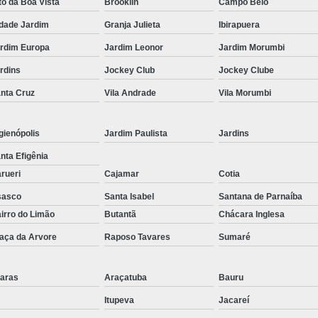
Corrimão Inox para Escada
to da Boa Vista
Brooklin
Campo Belo
Corrimão Inox Quadrado
dade Jardim
Granja Julieta
Ibirapuera
rdim Europa
Jardim Leonor
Jardim Morumbi
Corte a Laser Chapa Aço In
rdins
Jockey Club
Jockey Clube
Corte a Laser em Chapa
Cor
nta Cruz
Vila Andrade
Vila Morumbi
Corte a Laser Oxigênio
Corte e Dobra de Chapa a Laser
gienópolis
Jardim Paulista
Jardins
Solda a Laser
nta Efigênia
Corte a Laser em Chapa de Aço
rueri
Cajamar
Cotia
Corte Chapa a Laser
C
sasco
Santa Isabel
Santana de Parnaíba
irro do Limão
Butantã
Chácara Inglesa
Corte de Chapa a Laser
Corte d
aça da Arvore
Raposo Tavares
Sumaré
Corte de Chapa Inox a Laser
Cor
Curvamento de Tubo
aras
Araçatuba
Bauru
Curvamento de Tubos a 
Itupeva
Jacareí
Curvamento de Tubos de Aç