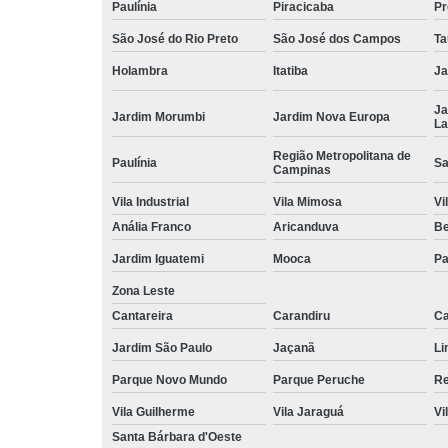
Paulínia
Piracicaba
Pr
São José do Rio Preto
São José dos Campos
Ta
Holambra
Itatiba
Ja
Ja
Jardim Morumbi
Jardim Nova Europa
La
Região Metropolitana de
Paulínia
Sa
Campinas
Vila Industrial
Vila Mimosa
Vi
Anália Franco
Aricanduva
B
Jardim Iguatemi
Mooca
Pa
Zona Leste
Cantareira
Carandiru
Ca
Jardim São Paulo
Jaçanã
Li
Parque Novo Mundo
Parque Peruche
Re
Vila Guilherme
Vila Jaraguá
Vi
Santa Bárbara d'Oeste