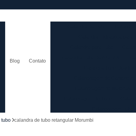
e
Calandra de Tubo
Calandra 
Calandra Hidráulica para 
m
Calandra para Tubo
Calan
Calandra Tubo de Alumínio
Ca
o
Blog
Contato
Calandra Tubo Quadra
Calandragem de Cantoneira
o
Calandragem de Materiais T
Calandragem de Tubo
Caland
Calandragem Tubo
s
Calandragem Tubo em A
 tubo
calandra de tubo retangular Morumbi
Conformação com Tubo