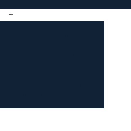
de Tubo Retangular
Calandra em Tubo
Tubo
Calandra Manual para Tubos
dra Tubo
Calandra Tubo Aço Carbono
landra Tubo de Ferro
Calandra Tubo Inox
do
Calandragem de Barra Chata
Calandragem de Materiais Ferrosos
ipo Ferrosos
Calandragem de Perfil
ragem em Tubo
Calandragem para Tubo
Calandragem Tubo Aço Inox
ço Inox
Calandragem Tubo Inox
Conformação com Tubo de Metal