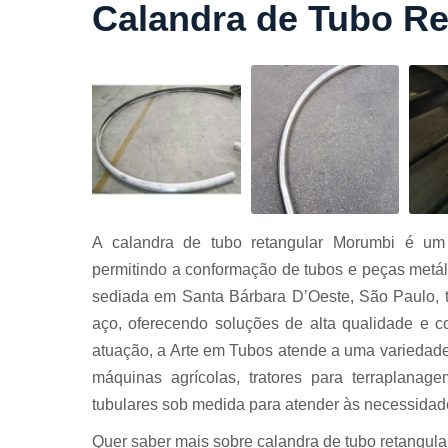
Calandra de Tubo R
Cortes a
laser
Cortes de
chapa
Curvament
de tubo
Dobra de
chapas
Dobras de
A calandra de tubo retangular Morumbi é um e
tubo
permitindo a conformação de tubos e peças metáli
Empresas d
sediada em Santa Bárbara D’Oeste, São Paulo, 
corte
aço, oferecendo soluções de alta qualidade e c
Guarda
atuação, a Arte em Tubos atende a uma variedade
corpos
carbono
máquinas agrícolas, tratores para terraplanage
Guarda
tubulares sob medida para atender às necessidade
corpos ferro
Quer saber mais sobre calandra de tubo retangula