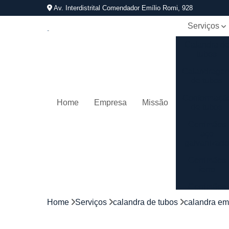
Av. Interdistrital Comendador Emílio Romi, 928
Serviços
Calandra d
tubos
Calandrage
de tubos
Conformaçã
Home
Empresa
Missão
de tubos
Corrimãos
aço
galvanizad
Corrimãos
ferro
Corrimãos
galvanizado
Home
Serviços
calandra de tubos
calandra em
Corrimãos
inox