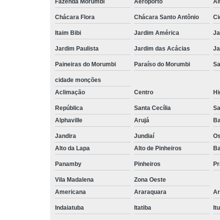
Fazenda Morumbi
Aeroporto
Al
Chácara Flora
Chácara Santo Antônio
Ci
Itaim Bibi
Jardim América
Ja
Jardim Paulista
Jardim das Acácias
Ja
Paineiras do Morumbi
Paraíso do Morumbi
Sa
cidade monções
Aclimação
Centro
Hi
República
Santa Cecília
Sa
Alphaville
Arujá
Ba
Jandira
Jundiaí
O
Alto da Lapa
Alto de Pinheiros
Ba
Panamby
Pinheiros
Pr
Vila Madalena
Zona Oeste
Americana
Araraquara
Ar
Indaiatuba
Itatiba
Itu