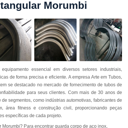
etangular Morumbi
Conformação com Tubo Tipo 
Conformação de Tubo sem Cost
Conformação em T
Conformação para Tub
o
Conformação Tubo de Metal
Tub
Corrimão Aço Tipo Galvani
Corrimão de A
quipamento essencial em diversos setores industriais,
Corrimão de Aço Galvanizado e
cas de forma precisa e eficiente. A empresa Arte em Tubos,
e
Corrimão em Aç
tem se destacado no mercado de fornecimento de tubos de
Corrimão em Tubo de Aço Ga
onfiabilidade para seus clientes. Com mais de 30 anos de
 de segmentos, como indústrias automotivas, fabricantes de
Corrimão Galvanizado com
m, área fitness e construção civil, proporcionando peças
Corrimão Galvaniza
s específicas de cada projeto.
Corrimão de Ferro pa
r Morumbi? Para encontrar guarda corpo de aço inox,