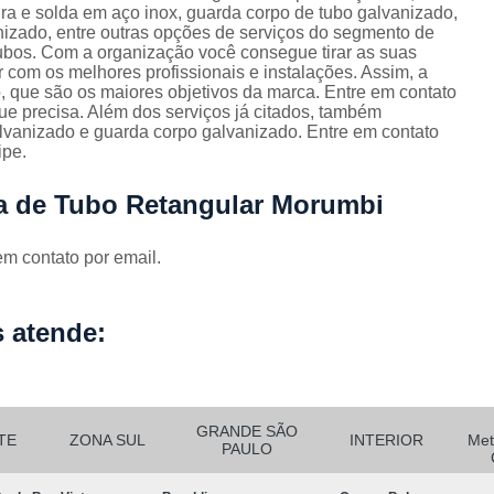
Corrimão Escada Interna Ferro
C
a e solda em aço inox, guarda corpo de tubo galvanizado,
nizado, entre outras opções de serviços do segmento de
Corrimão Ferro de Escada
Corri
s
ubos. Com a organização você consegue tirar as suas
 com os melhores profissionais e instalações. Assim, a
Corrimão Ferro para Escada
, que são os maiores objetivos da marca. Entre em contato
ue precisa. Além dos serviços já citados, também
Corrimão Ferro Quadrado
vanizado e guarda corpo galvanizado. Entre em contato
ipe.
Corrimão com Ferro Tipo Galva
Corrimão de Escada de Ferro Ga
ra de Tubo Retangular Morumbi
Corrimão de Galvanizad
em contato por email.
Corrimão em Ferro Galvan
o
Corrimão Galvanizado
 atende:
Corrimão Galvanizado Ferro
Corrimão de Inox para
Corrimão Escada Interna
GRANDE SÃO
TE
ZONA SUL
INTERIOR
Met
PAULO
Corrimão Inox de Escada
Corri