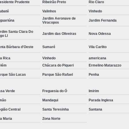
esidente Prudente
Ribeirão Preto
Rio Claro
Curvamento de Tubos Do
ubaté
Valinhos
Vinhedo
Curvamento de Tubos Industria
Jardim Aeronave de
guariúna
Jardim Fernanda
Viracopos
Corte e Dobra Chapa
Corte e 
rdim Santa Clara Do
Jardim das Oliveiras
Nova Odessa
go Ll
Dobra Chapa de Alumínio
nta Bárbara d'Oeste
Sumaré
Vila Carlito
Dobra de Chapa de Al
Dobra de Chapa de Ferro
Dobr
la Rica
Vinhedo
americana
elém
Chácara do Piqueri
Ermelino Matarazzo
Dobradeira de Chapa
Dobra de 
rque São Lucas
Parque São Rafael
Penha
Dobra de Tubo Redondo
Dobra Tubo com Maçarico
Dobra
sa Verde
Freguesia do Ó
Imirim
Dobra Tubo Quadrado
Dobra
mão
Mandaqui
Parada Inglesa
Empresa Corte a Laser
Em
gião Central
Santa Teresinha
Santana
Empresa de Corte a Laser
la Maria
Zona Norte
Empresa de Corte a Laser Chapa Ga