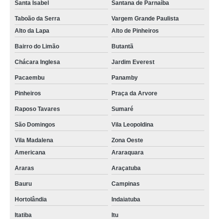
Santa Isabel
Santana de Parnaíba
Taboão da Serra
Vargem Grande Paulista
Alto da Lapa
Alto de Pinheiros
Bairro do Limão
Butantã
Chácara Inglesa
Jardim Everest
Pacaembu
Panamby
Pinheiros
Praça da Arvore
Raposo Tavares
Sumaré
São Domingos
Vila Leopoldina
Vila Madalena
Zona Oeste
Americana
Araraquara
Araras
Araçatuba
Bauru
Campinas
Hortolândia
Indaiatuba
Itatiba
Itu