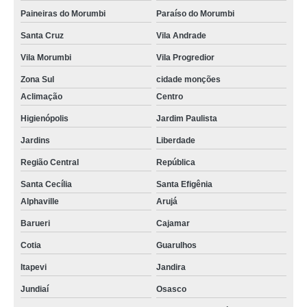
Paineiras do Morumbi
Paraíso do Morumbi
Santa Cruz
Vila Andrade
Vila Morumbi
Vila Progredior
Zona Sul
cidade monções
Aclimação
Centro
Higienópolis
Jardim Paulista
Jardins
Liberdade
Região Central
República
Santa Cecília
Santa Efigênia
Alphaville
Arujá
Barueri
Cajamar
Cotia
Guarulhos
Itapevi
Jandira
Jundiaí
Osasco