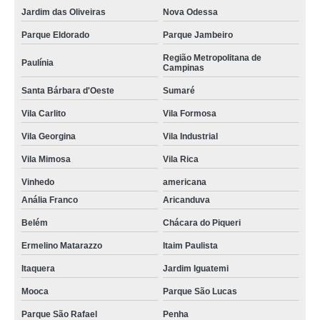
Jardim das Oliveiras
Nova Odessa
Parque Eldorado
Parque Jambeiro
Região Metropolitana de
Paulínia
Campinas
Santa Bárbara d'Oeste
Sumaré
Vila Carlito
Vila Formosa
Vila Georgina
Vila Industrial
Vila Mimosa
Vila Rica
Vinhedo
americana
Anália Franco
Aricanduva
Belém
Chácara do Piqueri
Ermelino Matarazzo
Itaim Paulista
Itaquera
Jardim Iguatemi
Mooca
Parque São Lucas
Parque São Rafael
Penha