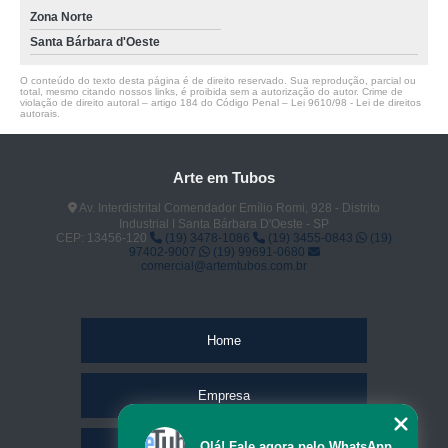
Zona Norte
Santa Bárbara d'Oeste
O conteúdo do texto desta página é de direito reservado. Sua reprodução, parcial ou
total, mesmo citando nossos links, é proibida sem a autorização do autor. Crime de
violação de direito autoral – artigo 184 do Código Penal –
Lei 9610/98 - Lei de direitos
autorais
.
Arte em Tubos
Av. Interdistrital Comendador Emílio Romi, 928 - Distrito
Industrial I Santa Bárbara D'Oeste - SP
CEP: 13456-120
(19) 3478-1086
(19) 3455-0843
(19)
97402-9007
(19) 99691-0680
comercial@artemtubos.com.br
Home
Empresa
Olá! Fale agora pelo WhatsApp