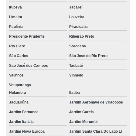
Itupeva
Jacareí
Limeira
Louveira
Paulínia
Piracicaba
Presidente Prudente
Ribeirão Preto
Rio Claro
Sorocaba
São Carlos
São José do Rio Preto
São José dos Campos
Taubaté
Valinhos
Vinhedo
Votuporanga
Holambra
Itatiba
Jaguariúna
Jardim Aeronave de Viracopos
Jardim Fernanda
Jardim García
Jardim Itatiaia
Jardim Morumbi
Jardim Nova Europa
Jardim Santa Clara Do Lago Ll