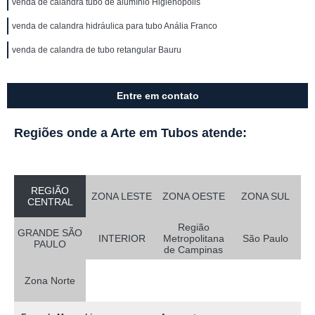
venda de calandra tubo de alumínio Higienópolis
venda de calandra hidráulica para tubo Anália Franco
venda de calandra de tubo retangular Bauru
Entre em contato
Regiões onde a Arte em Tubos atende:
REGIÃO
ZONA LESTE
ZONA OESTE
ZONA SUL
CENTRAL
Região
GRANDE SÃO
INTERIOR
Metropolitana
São Paulo
PAULO
de Campinas
Zona Norte