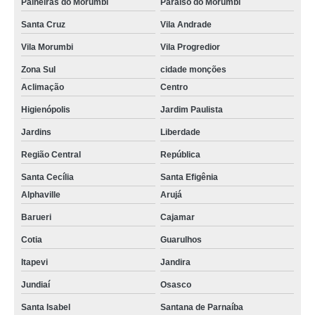
Paineiras do Morumbi
Paraíso do Morumbi
Santa Cruz
Vila Andrade
Vila Morumbi
Vila Progredior
Zona Sul
cidade monções
Aclimação
Centro
Higienópolis
Jardim Paulista
Jardins
Liberdade
Região Central
República
Santa Cecília
Santa Efigênia
Alphaville
Arujá
Barueri
Cajamar
Cotia
Guarulhos
Itapevi
Jandira
Jundiaí
Osasco
Santa Isabel
Santana de Parnaíba