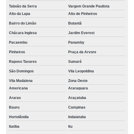
Taboão da Serra
Vargem Grande Paulista
Alto da Lapa
Alto de Pinheiros
Bairro do Limão
Butantã
Chácara Inglesa
Jardim Everest
Pacaembu
Panamby
Pinheiros
Praça da Arvore
Raposo Tavares
Sumaré
São Domingos
Vila Leopoldina
Vila Madalena
Zona Oeste
Americana
Araraquara
Araras
Araçatuba
Bauru
Campinas
Hortolândia
Indaiatuba
Itatiba
Itu