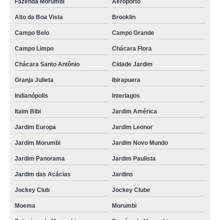
Fazenda Morumbi
Aeroporto
Alto da Boa Vista
Brooklin
Campo Belo
Campo Grande
Campo Limpo
Chácara Flora
Chácara Santo Antônio
Cidade Jardim
Granja Julieta
Ibirapuera
Indianópolis
Interlagos
Itaim Bibi
Jardim América
Jardim Europa
Jardim Leonor
Jardim Morumbi
Jardim Novo Mundo
Jardim Panorama
Jardim Paulista
Jardim das Acácias
Jardins
Jockey Club
Jockey Clube
Moema
Morumbi