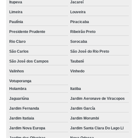
Itupeva
Jacareí
Limeira
Louveira
Paulínia
Piracicaba
Presidente Prudente
Ribeirão Preto
Rio Claro
Sorocaba
São Carlos
São José do Rio Preto
São José dos Campos
Taubaté
Valinhos
Vinhedo
Votuporanga
Holambra
Itatiba
Jaguariúna
Jardim Aeronave de Viracopos
Jardim Fernanda
Jardim García
Jardim Itatiaia
Jardim Morumbi
Jardim Nova Europa
Jardim Santa Clara Do Lago Ll