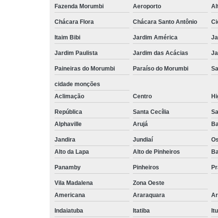
Fazenda Morumbi
Aeroporto
Al
Chácara Flora
Chácara Santo Antônio
Ci
Itaim Bibi
Jardim América
Ja
Jardim Paulista
Jardim das Acácias
Ja
Paineiras do Morumbi
Paraíso do Morumbi
Sa
cidade monções
Aclimação
Centro
Hi
República
Santa Cecília
Sa
Alphaville
Arujá
Ba
Jandira
Jundiaí
O
Alto da Lapa
Alto de Pinheiros
Ba
Panamby
Pinheiros
Pr
Vila Madalena
Zona Oeste
Americana
Araraquara
Ar
Indaiatuba
Itatiba
Itu