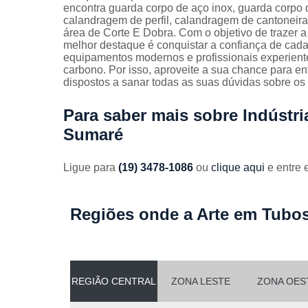
Guarda
encontra guarda corpo de aço inox, guarda corpo 
corpos
calandragem de perfil, calandragem de cantoneira,
galvanizado
área de Corte E Dobra. Com o objetivo de trazer a
melhor destaque é conquistar a confiança de cada
Guarda
equipamentos modernos e profissionais experient
corpos inox
carbono. Por isso, aproveite a sua chance para e
dispostos a sanar todas as suas dúvidas sobre os 
Serviços de
dobra
Para saber mais sobre Indústr
Soldas em
Sumaré
aço
Soldas em
Ligue para
(19) 3478-1086
ou
clique aqui
e entre 
aço carbon
Regiões onde a Arte em Tubos
REGIÃO CENTRAL
ZONA LESTE
ZONA OES