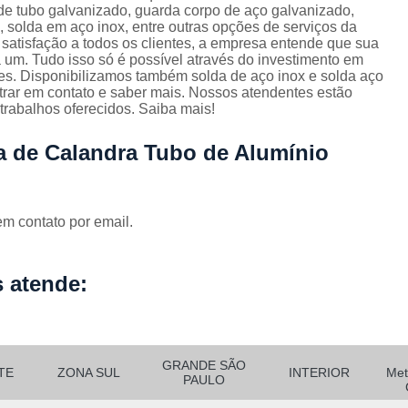
Corrimão Escada Interna Ferro
C
de tubo galvanizado, guarda corpo de aço galvanizado,
 solda em aço inox, entre outras opções de serviços da
Corrimão Ferro de Escada
Corri
s
 satisfação a todos os clientes, a empresa entende que sua
 um. Tudo isso só é possível através do investimento em
Corrimão Ferro para Escada
es. Disponibilizamos também solda de aço inox e solda aço
ntrar em contato e saber mais. Nossos atendentes estão
Corrimão Ferro Quadrado
trabalhos oferecidos. Saiba mais!
Corrimão com Ferro Tipo Galva
ia de Calandra Tubo de Alumínio
Corrimão de Escada de Ferro Ga
Corrimão de Galvanizad
em contato por email.
Corrimão em Ferro Galvan
o
Corrimão Galvanizado
 atende:
Corrimão Galvanizado Ferro
Corrimão de Inox para
Corrimão Escada Interna
GRANDE SÃO
TE
ZONA SUL
INTERIOR
Met
Corrimão Inox de Escada
Corri
PAULO