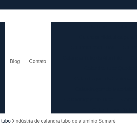
e
Calandra de Tubo
Calandra 
Calandra Hidráulica para 
m
Calandra para Tubo
Calan
Calandra Tubo de Alumínio
Ca
o
Blog
Contato
Calandra Tubo Quadra
Calandragem de Cantoneira
o
Calandragem de Materiais T
Calandragem de Tubo
Caland
Calandragem Tubo
s
Calandragem Tubo em A
 tubo
indústria de calandra tubo de alumínio Sumaré
Conformação com Tubo