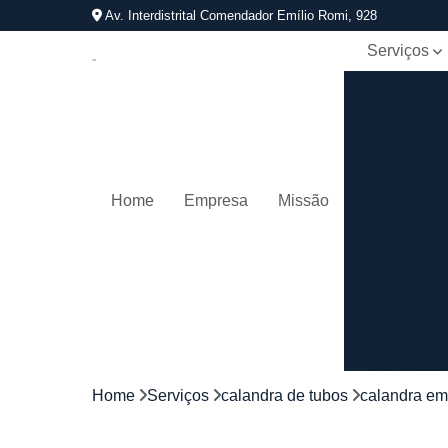
Av. Interdistrital Comendador Emílio Romi, 928
Serviços
Calandra d
tubos
Calandrage
de tubos
Conformaçã
Home
Empresa
Missão
de tubos
Corrimãos
aço
galvanizad
Corrimãos
ferro
Corrimãos
galvanizado
Home
Serviços
calandra de tubos
calandra em
Corrimãos
inox