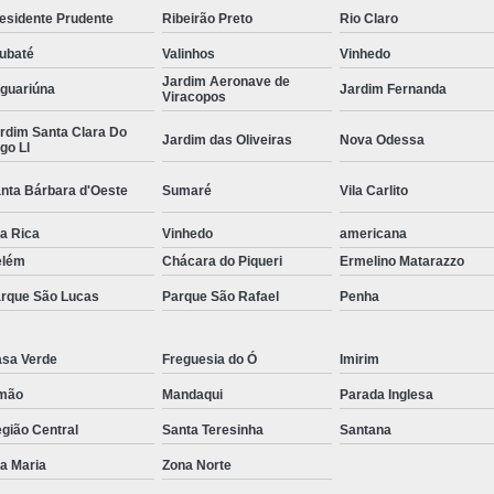
esidente Prudente
Ribeirão Preto
Rio Claro
Curvamento de Tubos Do
ubaté
Valinhos
Vinhedo
Curvamento de Tubos Industria
Jardim Aeronave de
guariúna
Jardim Fernanda
Viracopos
Corte e Dobra Chapa
Corte e 
rdim Santa Clara Do
Jardim das Oliveiras
Nova Odessa
Dobra Chapa de Alumínio
go Ll
Dobra de Chapa de Al
nta Bárbara d'Oeste
Sumaré
Vila Carlito
Dobra de Chapa de Ferro
Dobr
la Rica
Vinhedo
americana
Dobradeira de Chapa
Dobra de 
elém
Chácara do Piqueri
Ermelino Matarazzo
Dobra de Tubo Redondo
rque São Lucas
Parque São Rafael
Penha
Dobra Tubo com Maçarico
Dobra
sa Verde
Freguesia do Ó
Imirim
Dobra Tubo Quadrado
Dobra
mão
Mandaqui
Parada Inglesa
Empresa Corte a Laser
Em
gião Central
Santa Teresinha
Santana
Empresa de Corte a Laser
la Maria
Zona Norte
Empresa de Corte a Laser Chapa Ga