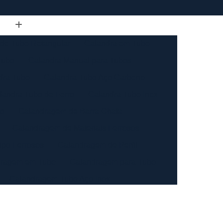
de Tubo Retangular
Calandra em Tubo
Tubo
Calandra Manual para Tubos
dra Tubo
Calandra Tubo Aço Carbono
landra Tubo de Ferro
Calandra Tubo Inox
do
Calandragem de Barra Chata
Calandragem de Materiais Ferrosos
ipo Ferrosos
Calandragem de Perfil
ragem em Tubo
Calandragem para Tubo
Calandragem Tubo Aço Inox
ço Inox
Calandragem Tubo Inox
Conformação com Tubo de Metal