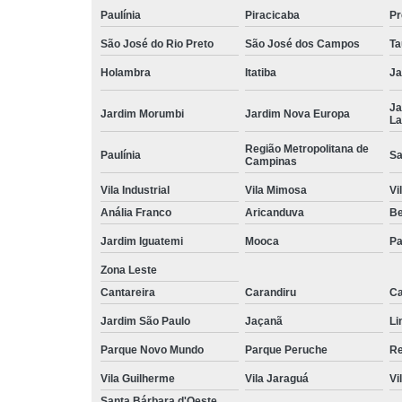
Paulínia
Piracicaba
Pr
São José do Rio Preto
São José dos Campos
Ta
Holambra
Itatiba
Ja
Ja
Jardim Morumbi
Jardim Nova Europa
La
Região Metropolitana de
Paulínia
Sa
Campinas
Vila Industrial
Vila Mimosa
Vi
Anália Franco
Aricanduva
B
Jardim Iguatemi
Mooca
Pa
Zona Leste
Cantareira
Carandiru
Ca
Jardim São Paulo
Jaçanã
Li
Parque Novo Mundo
Parque Peruche
Re
Vila Guilherme
Vila Jaraguá
Vi
Santa Bárbara d'Oeste