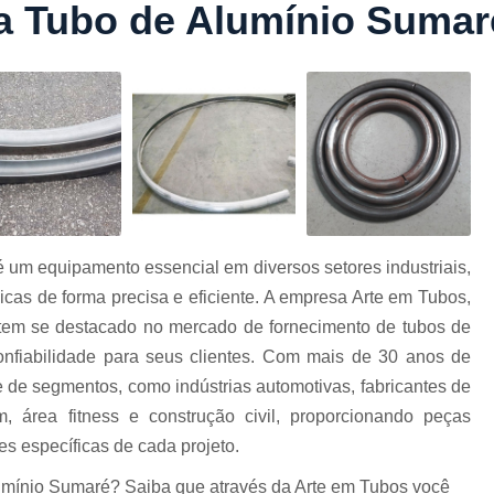
ra Tubo de Alumínio Sumar
Conformação com Tubo Tipo 
Conformação de Tubo sem Cost
Conformação em T
Conformação para Tub
o
Conformação Tubo de Metal
Tub
Corrimão Aço Tipo Galvani
Corrimão de A
é um equipamento essencial em diversos setores industriais,
Corrimão de Aço Galvanizado e
cas de forma precisa e eficiente. A empresa Arte em Tubos,
e
Corrimão em Aç
tem se destacado no mercado de fornecimento de tubos de
Corrimão em Tubo de Aço Ga
onfiabilidade para seus clientes. Com mais de 30 anos de
 de segmentos, como indústrias automotivas, fabricantes de
Corrimão Galvanizado com
m, área fitness e construção civil, proporcionando peças
Corrimão Galvaniza
s específicas de cada projeto.
Corrimão de Ferro pa
lumínio Sumaré? Saiba que através da Arte em Tubos você