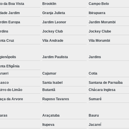
Corrimão Inox para Escada
to da Boa Vista
Brooklin
Campo Belo
Corrimão Inox Quadrado
dade Jardim
Granja Julieta
Ibirapuera
Corte a Laser Chapa Aço In
rdim Europa
Jardim Leonor
Jardim Morumbi
Corte a Laser em Chapa
Cor
rdins
Jockey Club
Jockey Clube
Corte a Laser Oxigênio
nta Cruz
Vila Andrade
Vila Morumbi
Corte e Dobra de Chapa a Laser
gienópolis
Jardim Paulista
Jardins
Solda a Laser
nta Efigênia
Corte a Laser em Chapa de Aço
rueri
Cajamar
Cotia
Corte Chapa a Laser
C
sasco
Santa Isabel
Santana de Parnaíba
Corte de Chapa a Laser
Corte d
irro do Limão
Butantã
Chácara Inglesa
Corte de Chapa Inox a Laser
Cor
aça da Arvore
Raposo Tavares
Sumaré
Curvamento de Tubo
aras
Araçatuba
Bauru
Curvamento de Tubos a 
Itupeva
Jacareí
Curvamento de Tubos de Aç