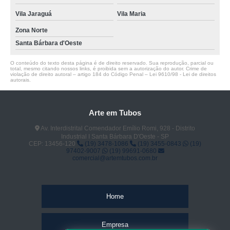
Vila Jaraguá
Vila Maria
Zona Norte
Santa Bárbara d'Oeste
O conteúdo do texto desta página é de direito reservado. Sua reprodução, parcial ou
total, mesmo citando nossos links, é proibida sem a autorização do autor. Crime de
violação de direito autoral – artigo 184 do Código Penal –
Lei 9610/98 - Lei de direitos
autorais
.
Arte em Tubos
Av. Interdistrital Comendador Emílio Romi, 928 - Distrito
Industrial I Santa Bárbara D'Oeste - SP
CEP: 13456-120
(19) 3478-1086
(19) 3455-0843
(19)
97402-9007
(19) 99691-0680
comercial@artemtubos.com.br
Home
Empresa