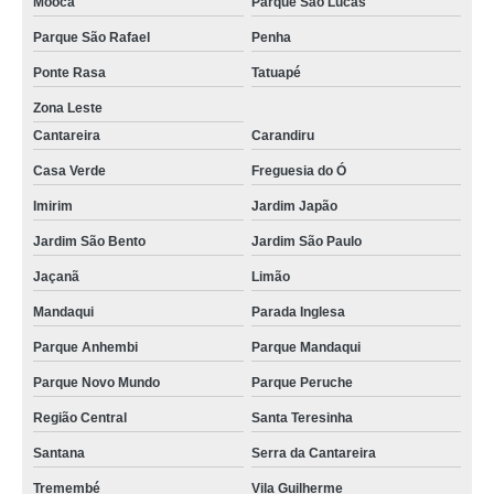
Mooca
Parque São Lucas
Parque São Rafael
Penha
Ponte Rasa
Tatuapé
Zona Leste
Cantareira
Carandiru
Casa Verde
Freguesia do Ó
Imirim
Jardim Japão
Jardim São Bento
Jardim São Paulo
Jaçanã
Limão
Mandaqui
Parada Inglesa
Parque Anhembi
Parque Mandaqui
Parque Novo Mundo
Parque Peruche
Região Central
Santa Teresinha
Santana
Serra da Cantareira
Tremembé
Vila Guilherme