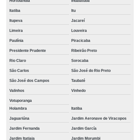
Hortolândia
Indaiatuba
Itatiba
Itu
Itupeva
Jacareí
Limeira
Louveira
Paulínia
Piracicaba
Presidente Prudente
Ribeirão Preto
Rio Claro
Sorocaba
São Carlos
São José do Rio Preto
São José dos Campos
Taubaté
Valinhos
Vinhedo
Votuporanga
Holambra
Itatiba
Jaguariúna
Jardim Aeronave de Viracopos
Jardim Fernanda
Jardim García
Jardim Itatiaia
Jardim Morumbi