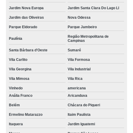
Jardim Nova Europa
Jardim Santa Clara Do Lago Ll
Jardim das Oliveiras
Nova Odessa
Parque Eldorado
Parque Jambeiro
Região Metropolitana de
Paulínia
Campinas
Santa Bárbara d'Oeste
Sumaré
Vila Carlito
Vila Formosa
Vila Georgina
Vila Industrial
Vila Mimosa
Vila Rica
Vinhedo
americana
Anália Franco
Aricanduva
Belém
Chácara do Piqueri
Ermelino Matarazzo
Itaim Paulista
Itaquera
Jardim Iguatemi