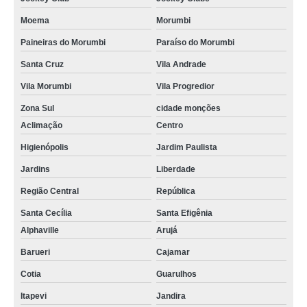
Moema
Morumbi
Paineiras do Morumbi
Paraíso do Morumbi
Santa Cruz
Vila Andrade
Vila Morumbi
Vila Progredior
Zona Sul
cidade monções
Aclimação
Centro
Higienópolis
Jardim Paulista
Jardins
Liberdade
Região Central
República
Santa Cecília
Santa Efigênia
Alphaville
Arujá
Barueri
Cajamar
Cotia
Guarulhos
Itapevi
Jandira