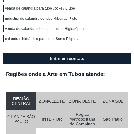
venda de calandra para tubo Jockey Clube
indústria de calandra de tubo Ribeirão Preto
venda de calandra tubo de alumínio Higienópolis
calandras hidráulica para tubo Santa Efigênia
Entre em contato
Regiões onde a Arte em Tubos atende:
REGIÃO
ZONA LESTE
ZONA OESTE
ZONA SUL
CENTRAL
Região
GRANDE SÃO
INTERIOR
Metropolitana
São Paulo
PAULO
de Campinas