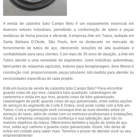
A venda de calandra tubo Campo Belo é um equipamento essencial em
diversos setores industriais, permitindo a conformação de tubos e peças
metálicas de forma precisa e eficiente. A empresa Arte em Tubos, sediada em
Santa Bárbara D’Oeste, São Paulo, tem se destacado no mercado de
fornecimento de tubos de aço, oferecendo soluções de alta qualidade e
confiabilidade para seus clientes. Com mais de 30 anos de atuação, a Arte em
Tubos atende a uma variedade de segmentos, como indústrias automotivas,
fabricantes de máquinas agrícolas, tratores para terraplanagem, área fitness e
construção civil, proporcionando peças tubulares sob medida para atender às
necessidades específicas de cada projeto.
Está em busca de venda de calandra tubo Campo Belo? Para encontrar
guarda corpo de aço inox, calandra tubo quadrado, calandragem de
cantoneira e solda em aço inox, guarda corpo de tubo galvanizado,
calandragem de perfil, guarda corpo de aço galvanizado, entre outras opções
de serviços do segmento de Corte E Dobra, você pode contar com a Arte em
Tubos. Com a organização você consegue tirar as suas dúvidas sobre os
serviços do ramo, além de contar com os melhores profissionais e instalações.
Assim, a empresa conquista sua confiança e sua satisfação, que são os
maiores objetivos da marca. Oferecemos também a opção de solda de aço
inox, solda aço carbono e guarda corpo galvanizado. Assim, não deixe de
entrar em contato para saber mais. Teremos o prazer de atender você ou seu
empreendimento!