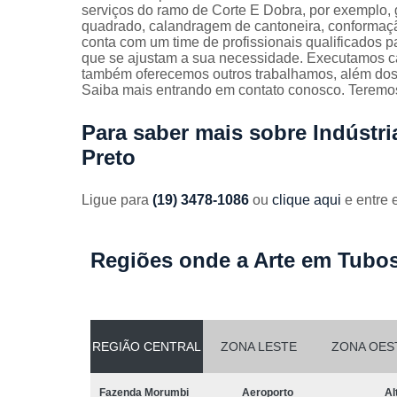
Guarda
serviços do ramo de Corte E Dobra, por exemplo, 
corpos
quadrado, calandragem de cantoneira, conformaçã
galvanizado
conta com um time de profissionais qualificados 
que se ajustam a sua necessidade. Executamos ca
Guarda
também oferecemos outros trabalhamos, além dos 
corpos inox
Saiba mais entrando em contato conosco. Teremos
Serviços de
Para saber mais sobre Indústri
dobra
Preto
Soldas em
aço
Ligue para
(19) 3478-1086
ou
clique aqui
e entre 
Soldas em
aço carbon
Regiões onde a Arte em Tubos
REGIÃO CENTRAL
ZONA LESTE
ZONA OES
Fazenda Morumbi
Aeroporto
Al