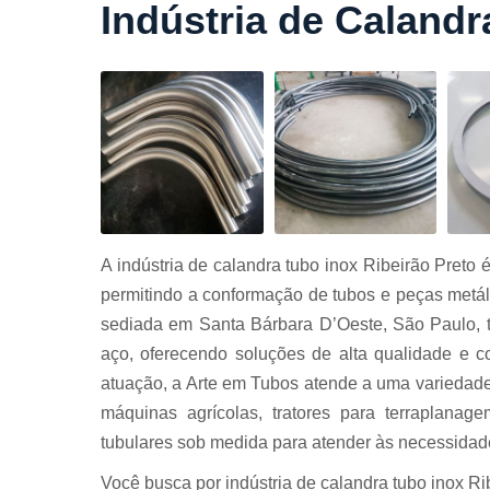
Indústria de Calandr
Cortes a
laser
Cortes de
chapa
Curvament
de tubo
Dobra de
chapas
Dobras de
A indústria de calandra tubo inox Ribeirão Preto 
tubo
permitindo a conformação de tubos e peças metáli
Empresas d
sediada em Santa Bárbara D’Oeste, São Paulo, 
corte
aço, oferecendo soluções de alta qualidade e c
Guarda
atuação, a Arte em Tubos atende a uma variedade
corpos
carbono
máquinas agrícolas, tratores para terraplanage
Guarda
tubulares sob medida para atender às necessidade
corpos ferro
Você busca por indústria de calandra tubo inox Ri