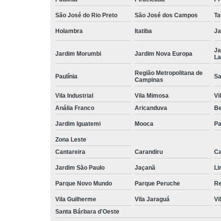
São José do Rio Preto
São José dos Campos
Ta
Holambra
Itatiba
Ja
Ja
Jardim Morumbi
Jardim Nova Europa
La
Região Metropolitana de
Paulínia
Sa
Campinas
Vila Industrial
Vila Mimosa
Vi
Anália Franco
Aricanduva
B
Jardim Iguatemi
Mooca
Pa
Zona Leste
Cantareira
Carandiru
Ca
Jardim São Paulo
Jaçanã
Li
Parque Novo Mundo
Parque Peruche
Re
Vila Guilherme
Vila Jaraguá
Vi
Santa Bárbara d'Oeste