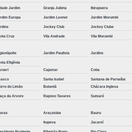
Corrimão Inox para Escada
dade Jardim
Granja Julieta
Ibirapuera
Corrimão Inox Quadrado
rdim Europa
Jardim Leonor
Jardim Morumbi
Corte a Laser Chapa Aço In
rdins
Jockey Club
Jockey Clube
Corte a Laser em Chapa
Cor
nta Cruz
Vila Andrade
Vila Morumbi
Corte a Laser Oxigênio
Corte e Dobra de Chapa a Laser
gienópolis
Jardim Paulista
Jardins
Solda a Laser
nta Efigênia
rueri
Cajamar
Cotia
Corte a Laser em Chapa de Aço
sasco
Santa Isabel
Santana de Parnaíba
Corte Chapa a Laser
C
irro do Limão
Butantã
Chácara Inglesa
Corte de Chapa a Laser
Corte d
aça da Arvore
Raposo Tavares
Sumaré
Corte de Chapa Inox a Laser
Cor
Curvamento de Tubo
aras
Araçatuba
Bauru
Curvamento de Tubos a 
Itupeva
Jacareí
Curvamento de Tubos de Aç
esidente Prudente
Ribeirão Preto
Rio Claro