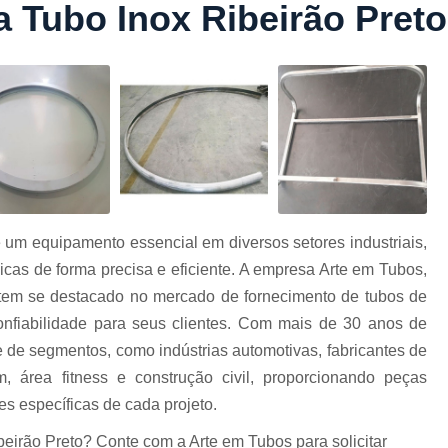
a Tubo Inox Ribeirão Preto
Conformação com Tubo Tipo 
Conformação de Tubo sem Cost
Conformação em T
Conformação para Tub
o
Conformação Tubo de Metal
Tub
Corrimão Aço Tipo Galvani
Corrimão de A
é um equipamento essencial em diversos setores industriais,
Corrimão de Aço Galvanizado e
cas de forma precisa e eficiente. A empresa Arte em Tubos,
e
Corrimão em Aç
tem se destacado no mercado de fornecimento de tubos de
Corrimão em Tubo de Aço Ga
onfiabilidade para seus clientes. Com mais de 30 anos de
 de segmentos, como indústrias automotivas, fabricantes de
Corrimão Galvanizado com
m, área fitness e construção civil, proporcionando peças
Corrimão Galvaniza
s específicas de cada projeto.
Corrimão de Ferro pa
beirão Preto? Conte com a Arte em Tubos para solicitar