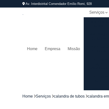
Av. Interdistrital Comendador Emílio Romi, 928
Serviços
Calandra d
tubos
Calandrage
de tubos
Conformaçã
Home
Empresa
Missão
de tubos
Corrimãos
aço
galvanizad
Corrimãos
ferro
Corrimãos
galvanizado
Home
Serviços
calandra de tubos
calandra em
Corrimãos
inox