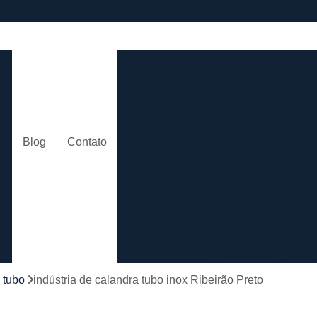
e
Calandra de Tubo
Calandra 
Calandra Hidráulica para 
m
Calandra para Tubo
Calan
Calandra Tubo de Alumínio
Ca
o
Blog
Contato
Calandra Tubo Quadra
Calandragem de Cantoneira
o
Calandragem de Materiais T
Calandragem de Tubo
Caland
Calandragem Tubo
s
Calandragem Tubo em A
 tubo
indústria de calandra tubo inox Ribeirão Preto
Conformação com Tubo