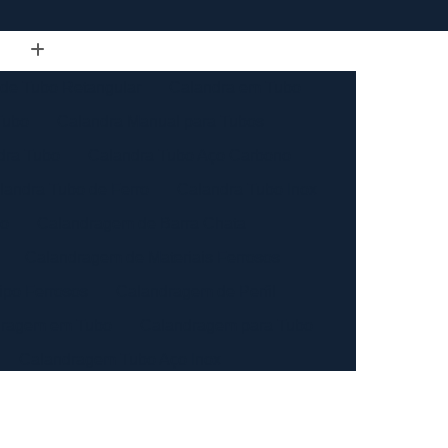
de Tubo Retangular
Calandra em Tubo
Tubo
Calandra Manual para Tubos
dra Tubo
Calandra Tubo Aço Carbono
landra Tubo de Ferro
Calandra Tubo Inox
do
Calandragem de Barra Chata
Calandragem de Materiais Ferrosos
ipo Ferrosos
Calandragem de Perfil
ragem em Tubo
Calandragem para Tubo
Calandragem Tubo Aço Inox
ço Inox
Calandragem Tubo Inox
Conformação com Tubo de Metal