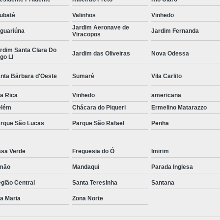
Curvamento de Tubos Do
ubaté
Valinhos
Vinhedo
Jardim Aeronave de
Curvamento de Tubos Industria
guariúna
Jardim Fernanda
Viracopos
Corte e Dobra Chapa
Corte e 
rdim Santa Clara Do
Jardim das Oliveiras
Nova Odessa
go Ll
Dobra Chapa de Alumínio
nta Bárbara d'Oeste
Sumaré
Vila Carlito
Dobra de Chapa de Al
la Rica
Vinhedo
americana
Dobra de Chapa de Ferro
Dobr
elém
Chácara do Piqueri
Ermelino Matarazzo
Dobradeira de Chapa
Dobra de 
rque São Lucas
Parque São Rafael
Penha
Dobra de Tubo Redondo
Dobra Tubo com Maçarico
Dobra
sa Verde
Freguesia do Ó
Imirim
Dobra Tubo Quadrado
Dobra
mão
Mandaqui
Parada Inglesa
Empresa Corte a Laser
Em
gião Central
Santa Teresinha
Santana
Empresa de Corte a Laser
la Maria
Zona Norte
Empresa de Corte a Laser Chapa Ga