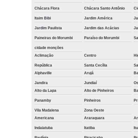
Chácara Flora
Chácara Santo Antônio
Ci
Itaim Bibi
Jardim América
Ja
Jardim Paulista
Jardim das Acácias
Ja
Paineiras do Morumbi
Paraíso do Morumbi
Sa
cidade monções
Aclimação
Centro
Hi
República
Santa Cecília
Sa
Alphaville
Arujá
Ba
Jandira
Jundiaí
O
Alto da Lapa
Alto de Pinheiros
Ba
Panamby
Pinheiros
Pr
Vila Madalena
Zona Oeste
Americana
Araraquara
Ar
Indaiatuba
Itatiba
Itu
Paulínia
Piracicaba
Pr