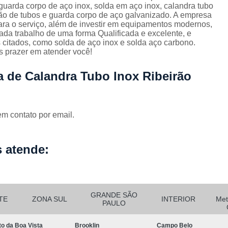
Corrimão Escada Interna Ferro
C
guarda corpo de aço inox, solda em aço inox, calandra tubo
o de tubos e guarda corpo de aço galvanizado. A empresa
Corrimão Ferro de Escada
Corri
s
para o serviço, além de investir em equipamentos modernos,
da trabalho de uma forma Qualificada e excelente, e
Corrimão Ferro para Escada
citados, como solda de aço inox e solda aço carbono.
 prazer em atender você!
Corrimão Ferro Quadrado
Corrimão com Ferro Tipo Galva
a de Calandra Tubo Inox Ribeirão
Corrimão de Escada de Ferro Ga
Corrimão de Galvanizad
em contato por email.
Corrimão em Ferro Galvan
o
Corrimão Galvanizado
 atende:
Corrimão Galvanizado Ferro
Corrimão de Inox para
Corrimão Escada Interna
GRANDE SÃO
TE
ZONA SUL
INTERIOR
Met
PAULO
Corrimão Inox de Escada
Corri
to da Boa Vista
Brooklin
Campo Belo