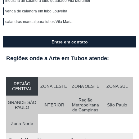
indústria de calandra tubo quadrado Vila Morumbi
venda de calandra em tubo Louveira
calandras manual para tubos Vila Maria
Entre em contato
Regiões onde a Arte em Tubos atende:
REGIÃO
ZONA LESTE
ZONA OESTE
ZONA SUL
CENTRAL
Região
GRANDE SÃO
INTERIOR
Metropolitana
São Paulo
PAULO
de Campinas
Zona Norte