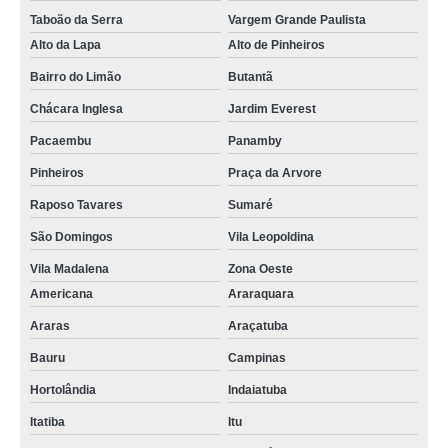
Taboão da Serra
Vargem Grande Paulista
Alto da Lapa
Alto de Pinheiros
Bairro do Limão
Butantã
Chácara Inglesa
Jardim Everest
Pacaembu
Panamby
Pinheiros
Praça da Arvore
Raposo Tavares
Sumaré
São Domingos
Vila Leopoldina
Vila Madalena
Zona Oeste
Americana
Araraquara
Araras
Araçatuba
Bauru
Campinas
Hortolândia
Indaiatuba
Itatiba
Itu