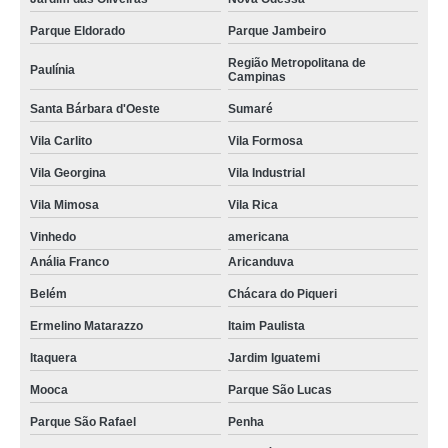
Parque Eldorado
Parque Jambeiro
Região Metropolitana de
Paulínia
Campinas
Santa Bárbara d'Oeste
Sumaré
Vila Carlito
Vila Formosa
Vila Georgina
Vila Industrial
Vila Mimosa
Vila Rica
Vinhedo
americana
Anália Franco
Aricanduva
Belém
Chácara do Piqueri
Ermelino Matarazzo
Itaim Paulista
Itaquera
Jardim Iguatemi
Mooca
Parque São Lucas
Parque São Rafael
Penha