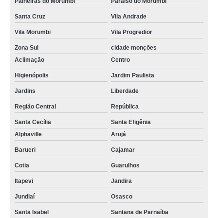
Paineiras do Morumbi
Paraíso do Morumbi
Santa Cruz
Vila Andrade
Vila Morumbi
Vila Progredior
Zona Sul
cidade monções
Aclimação
Centro
Higienópolis
Jardim Paulista
Jardins
Liberdade
Região Central
República
Santa Cecília
Santa Efigênia
Alphaville
Arujá
Barueri
Cajamar
Cotia
Guarulhos
Itapevi
Jandira
Jundiaí
Osasco
Santa Isabel
Santana de Parnaíba