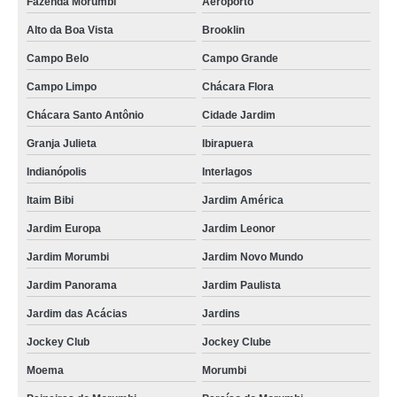
Fazenda Morumbi
Aeroporto
Alto da Boa Vista
Brooklin
Campo Belo
Campo Grande
Campo Limpo
Chácara Flora
Chácara Santo Antônio
Cidade Jardim
Granja Julieta
Ibirapuera
Indianópolis
Interlagos
Itaim Bibi
Jardim América
Jardim Europa
Jardim Leonor
Jardim Morumbi
Jardim Novo Mundo
Jardim Panorama
Jardim Paulista
Jardim das Acácias
Jardins
Jockey Club
Jockey Clube
Moema
Morumbi