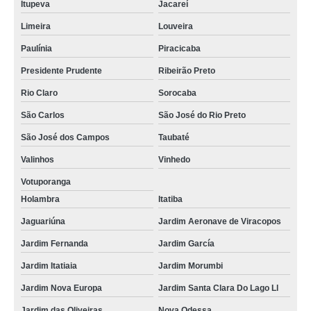
Itupeva
Jacareí
Limeira
Louveira
Paulínia
Piracicaba
Presidente Prudente
Ribeirão Preto
Rio Claro
Sorocaba
São Carlos
São José do Rio Preto
São José dos Campos
Taubaté
Valinhos
Vinhedo
Votuporanga
Holambra
Itatiba
Jaguariúna
Jardim Aeronave de Viracopos
Jardim Fernanda
Jardim García
Jardim Itatiaia
Jardim Morumbi
Jardim Nova Europa
Jardim Santa Clara Do Lago Ll
Jardim das Oliveiras
Nova Odessa