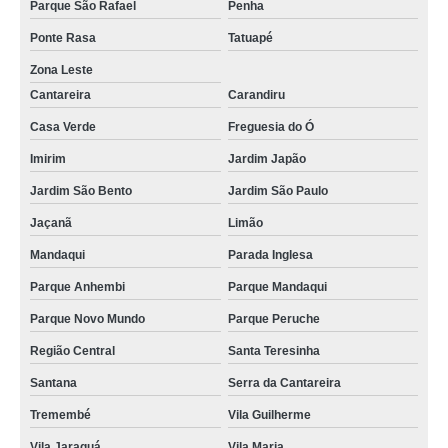
Parque São Rafael
Penha
Ponte Rasa
Tatuapé
Zona Leste
Cantareira
Carandiru
Casa Verde
Freguesia do Ó
Imirim
Jardim Japão
Jardim São Bento
Jardim São Paulo
Jaçanã
Limão
Mandaqui
Parada Inglesa
Parque Anhembi
Parque Mandaqui
Parque Novo Mundo
Parque Peruche
Região Central
Santa Teresinha
Santana
Serra da Cantareira
Tremembé
Vila Guilherme
Vila Jaraguá
Vila Maria