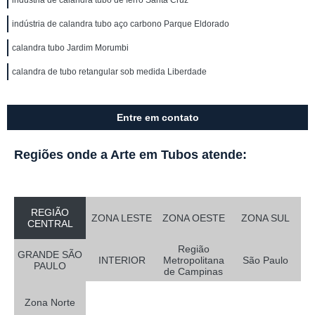
indústria de calandra tubo de ferro Santa Cruz
indústria de calandra tubo aço carbono Parque Eldorado
calandra tubo Jardim Morumbi
calandra de tubo retangular sob medida Liberdade
Entre em contato
Regiões onde a Arte em Tubos atende:
REGIÃO
ZONA LESTE
ZONA OESTE
ZONA SUL
CENTRAL
Região
GRANDE SÃO
INTERIOR
Metropolitana
São Paulo
PAULO
de Campinas
Zona Norte