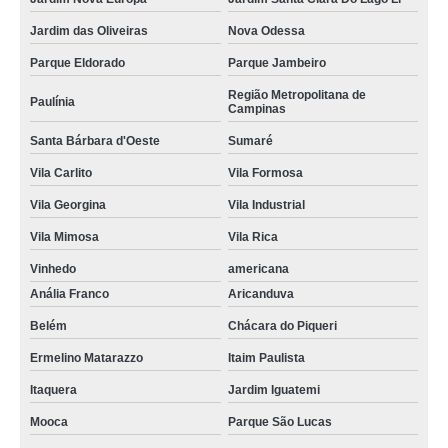
Jardim das Oliveiras
Nova Odessa
Parque Eldorado
Parque Jambeiro
Região Metropolitana de
Paulínia
Campinas
Santa Bárbara d'Oeste
Sumaré
Vila Carlito
Vila Formosa
Vila Georgina
Vila Industrial
Vila Mimosa
Vila Rica
Vinhedo
americana
Anália Franco
Aricanduva
Belém
Chácara do Piqueri
Ermelino Matarazzo
Itaim Paulista
Itaquera
Jardim Iguatemi
Mooca
Parque São Lucas