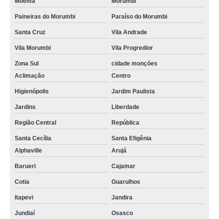
Moema
Morumbi
Paineiras do Morumbi
Paraíso do Morumbi
Santa Cruz
Vila Andrade
Vila Morumbi
Vila Progredior
Zona Sul
cidade monções
Aclimação
Centro
Higienópolis
Jardim Paulista
Jardins
Liberdade
Região Central
República
Santa Cecília
Santa Efigênia
Alphaville
Arujá
Barueri
Cajamar
Cotia
Guarulhos
Itapevi
Jandira
Jundiaí
Osasco