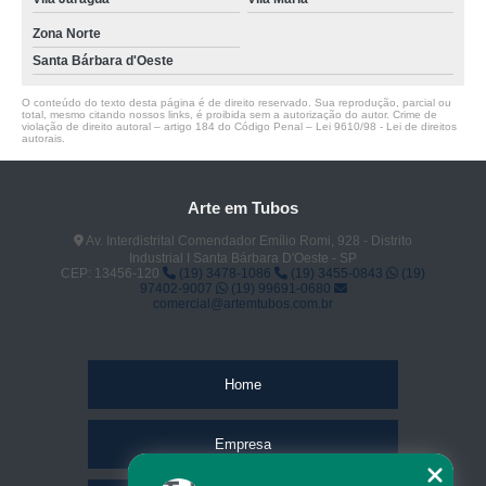
Zona Norte
Santa Bárbara d'Oeste
O conteúdo do texto desta página é de direito reservado. Sua reprodução, parcial ou
total, mesmo citando nossos links, é proibida sem a autorização do autor. Crime de
violação de direito autoral – artigo 184 do Código Penal –
Lei 9610/98 - Lei de direitos
autorais
.
Arte em Tubos
Av. Interdistrital Comendador Emílio Romi, 928 - Distrito
Industrial I Santa Bárbara D'Oeste - SP
CEP: 13456-120
(19) 3478-1086
(19) 3455-0843
(19)
97402-9007
(19) 99691-0680
comercial@artemtubos.com.br
Home
Empresa