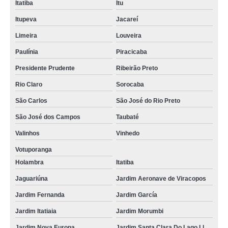
Itatiba
Itu
Itupeva
Jacareí
Limeira
Louveira
Paulínia
Piracicaba
Presidente Prudente
Ribeirão Preto
Rio Claro
Sorocaba
São Carlos
São José do Rio Preto
São José dos Campos
Taubaté
Valinhos
Vinhedo
Votuporanga
Holambra
Itatiba
Jaguariúna
Jardim Aeronave de Viracopos
Jardim Fernanda
Jardim García
Jardim Itatiaia
Jardim Morumbi
Jardim Nova Europa
Jardim Santa Clara Do Lago Ll