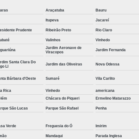
Empresa de Corte a Laser 
aras
Araçatuba
Bauru
Empresa de Corte e Dobra
Itupeva
Jacareí
Empresa de Corte e Dobra de 
esidente Prudente
Ribeirão Preto
Rio Claro
Guarda Corpo com Aço Car
ubaté
Valinhos
Vinhedo
Jardim Aeronave de
Guarda Corpo de Tubo Car
guariúna
Jardim Fernanda
Viracopos
Guarda Corpo em Aço Tipo Carbo
rdim Santa Clara Do
Jardim das Oliveiras
Nova Odessa
go Ll
Guarda Corpo Tipo Aço Carbono
nta Bárbara d'Oeste
Sumaré
Vila Carlito
Guarda Corpo Tubo Carbono
la Rica
Vinhedo
americana
Guarda Corpo Aço Carb
elém
Chácara do Piqueri
Ermelino Matarazzo
Guarda Corpo de Ferr
rque São Lucas
Parque São Rafael
Penha
Guarda Corpo em Aço Ti
Guarda Corpo em Tubo de Ferro
G
sa Verde
Freguesia do Ó
Imirim
Guarda Corpo Tipo Tubo de
mão
Mandaqui
Parada Inglesa