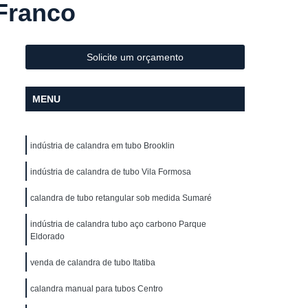
 Franco
Metal
Conformação de Tubo de Metal
ura
Conformação de Tubos com Costura
ubo
Conformação para Tubo
Solicite um orçamento
o de Metal
Conformação Tubo
MENU
o Conformação
Corrimão Aço Galvanizado
zado
Corrimão de Aço Galvanizado
indústria de calandra em tubo Brooklin
ço Galvanizado de Escada
m Escada
indústria de calandra de tubo Vila Formosa
Corrimão em Aço Galvanizado
o Galvanizado para Escada
calandra de tubo retangular sob medida Sumaré
lvanizado
Corrimão Galvanizado Aço
indústria de calandra tubo aço carbono Parque
Eldorado
 Aço
Corrimão Galvanizado de Aço
venda de calandra de tubo Itatiba
do em Aço
Corrimão de Ferro
ra Escada
calandra manual para tubos Centro
Corrimão em Ferro