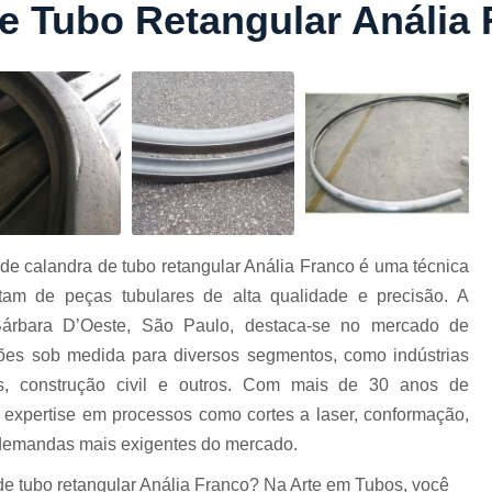
e Tubo Retangular Anália
Conformação com Tubo Tipo 
Conformação de Tubo sem Cost
Conformação em T
Conformação para Tub
o
Conformação Tubo de Metal
Tub
Corrimão Aço Tipo Galvani
Corrimão de A
de calandra de tubo retangular Anália Franco é uma técnica
Corrimão de Aço Galvanizado e
itam de peças tubulares de alta qualidade e precisão. A
e
Corrimão em Aç
árbara D’Oeste, São Paulo, destaca-se no mercado de
Corrimão em Tubo de Aço Ga
ções sob medida para diversos segmentos, como indústrias
as, construção civil e outros. Com mais de 30 anos de
Corrimão Galvanizado com
 expertise em processos como cortes a laser, conformação,
Corrimão Galvaniza
 demandas mais exigentes do mercado.
Corrimão de Ferro pa
de tubo retangular Anália Franco? Na Arte em Tubos, você