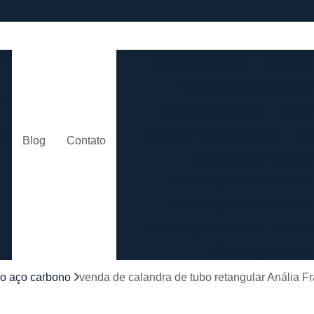
e
Calandra de Tubo
Calandra 
Calandra Hidráulica para 
m
Calandra para Tubo
Calan
Calandra Tubo de Alumínio
Ca
o
Blog
Contato
Calandra Tubo Quadra
Calandragem de Cantoneira
o
Calandragem de Materiais T
Calandragem de Tubo
Caland
Calandragem Tubo
s
Calandragem Tubo em A
bo aço carbono
venda de calandra de tubo retangular Anália F
Conformação com Tubo