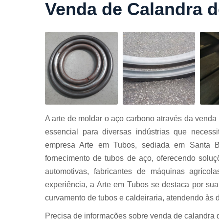
Venda de Calandra d
Cortes a
laser
Cortes de
chapa
Curvament
de tubo
Dobra de
chapas
Dobras de
A arte de moldar o aço carbono através da venda 
tubo
essencial para diversas indústrias que necess
Empresas d
empresa Arte em Tubos, sediada em Santa B
corte
fornecimento de tubos de aço, oferecendo solu
Guarda
automotivas, fabricantes de máquinas agrícol
corpos
carbono
experiência, a Arte em Tubos se destaca por sua
Guarda
curvamento de tubos e caldeiraria, atendendo às
corpos ferro
Precisa de informações sobre venda de calandra 