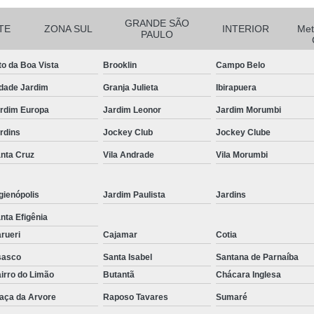
Curvamento de Tubos Do
GRANDE SÃO
TE
ZONA SUL
INTERIOR
Met
PAULO
Curvamento de Tubos Industria
to da Boa Vista
Brooklin
Campo Belo
Corte e Dobra Chapa
Corte e 
dade Jardim
Granja Julieta
Ibirapuera
Dobra Chapa de Alumínio
rdim Europa
Jardim Leonor
Jardim Morumbi
Dobra de Chapa de Al
rdins
Jockey Club
Jockey Clube
Dobra de Chapa de Ferro
Dobr
nta Cruz
Vila Andrade
Vila Morumbi
Dobradeira de Chapa
Dobra de 
Dobra de Tubo Redondo
gienópolis
Jardim Paulista
Jardins
Dobra Tubo com Maçarico
Dobra
nta Efigênia
Dobra Tubo Quadrado
Dobra
rueri
Cajamar
Cotia
sasco
Santa Isabel
Santana de Parnaíba
Empresa Corte a Laser
Em
irro do Limão
Butantã
Chácara Inglesa
Empresa de Corte a Laser
aça da Arvore
Raposo Tavares
Sumaré
Empresa de Corte a Laser Chapa Ga