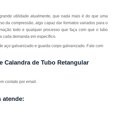
Corrimão Inox para Escada
Corrimão Inox Quadrado
rande utilidade atualmente, que nada mais é do que uma
Corte a Laser Chapa Aço In
so da compressão, algo capaz dar formatos variados para o
Corte a Laser em Chapa
Cor
ormação todo e qualquer processo que faça com que o tubo
Corte a Laser Oxigênio
ara cada demanda em específico.
Corte e Dobra de Chapa a Laser
 aço galvanizado e guarda corpo galvanizado. Fale com
Solda a Laser
Corte a Laser em Chapa de Aço
e Calandra de Tubo Retangular
Corte Chapa a Laser
C
Corte de Chapa a Laser
Corte d
em contato por email.
Corte de Chapa Inox a Laser
Cor
Curvamento de Tubo
 atende:
Curvamento de Tubos a 
Curvamento de Tubos de Aç