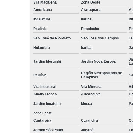
Vila Madalena
Zona Oeste
Americana
Araraquara
Ar
Indaiatuba
Itatiba
Itu
Paulínia
Piracicaba
Pr
São José do Rio Preto
São José dos Campos
Ta
Holambra
Itatiba
Ja
Ja
Jardim Morumbi
Jardim Nova Europa
La
Região Metropolitana de
Paulínia
Sa
Campinas
Vila Industrial
Vila Mimosa
Vi
Anália Franco
Aricanduva
B
Jardim Iguatemi
Mooca
Pa
Zona Leste
Cantareira
Carandiru
Ca
Jardim São Paulo
Jaçanã
Li