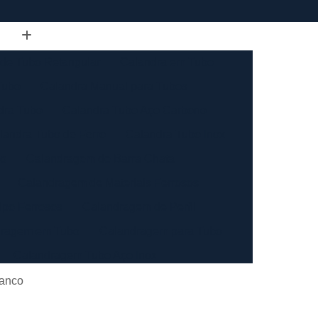
de Tubo Retangular
Calandra em Tubo
Tubo
Calandra Manual para Tubos
dra Tubo
Calandra Tubo Aço Carbono
landra Tubo de Ferro
Calandra Tubo Inox
do
Calandragem de Barra Chata
Calandragem de Materiais Ferrosos
ipo Ferrosos
Calandragem de Perfil
ragem em Tubo
Calandragem para Tubo
Calandragem Tubo Aço Inox
ço Inox
Calandragem Tubo Inox
ranco
Conformação com Tubo de Metal