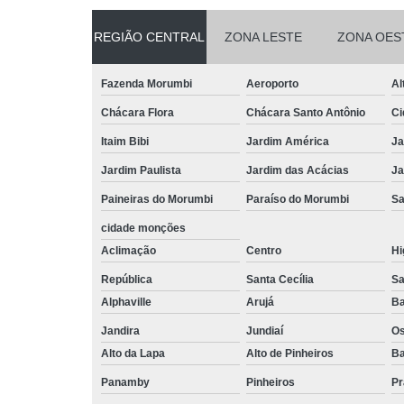
REGIÃO CENTRAL
ZONA LESTE
ZONA OES
Fazenda Morumbi
Aeroporto
Al
Chácara Flora
Chácara Santo Antônio
Ci
Itaim Bibi
Jardim América
Ja
Jardim Paulista
Jardim das Acácias
Ja
Paineiras do Morumbi
Paraíso do Morumbi
Sa
cidade monções
Aclimação
Centro
Hi
República
Santa Cecília
Sa
Alphaville
Arujá
Ba
Jandira
Jundiaí
O
Alto da Lapa
Alto de Pinheiros
Ba
Panamby
Pinheiros
Pr