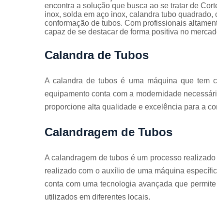
Guarda
encontra a solução que busca ao se tratar de Co
corpos
inox, solda em aço inox, calandra tubo quadrado, 
galvanizado
conformação de tubos. Com profissionais altament
capaz de se destacar de forma positiva no mercad
Guarda
corpos inox
Calandra de Tubos
Serviços de
dobra
A calandra de tubos é uma máquina que tem c
Soldas em
equipamento conta com a modernidade necessária
aço
proporcione alta qualidade e excelência para a co
Soldas em
aço carbon
Calandragem de Tubos
A calandragem de tubos é um processo realizado 
realizado com o auxílio de uma máquina específi
conta com uma tecnologia avançada que permite 
utilizados em diferentes locais.