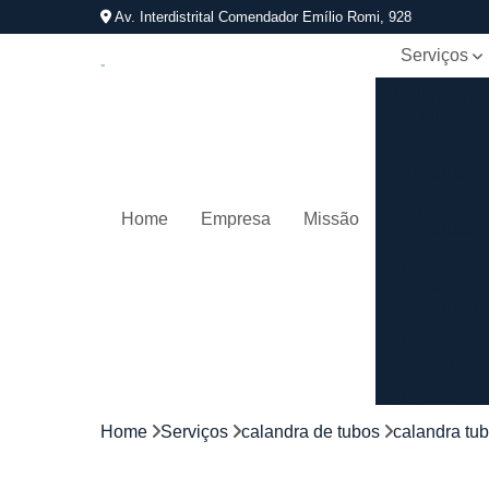
Av. Interdistrital Comendador Emílio Romi, 928
Serviços
Calandra d
tubos
Calandrage
de tubos
Conformaçã
Home
Empresa
Missão
de tubos
Corrimãos
aço
galvanizad
Corrimãos
ferro
Corrimãos
galvanizado
Home
Serviços
calandra de tubos
calandra tu
Corrimãos
inox