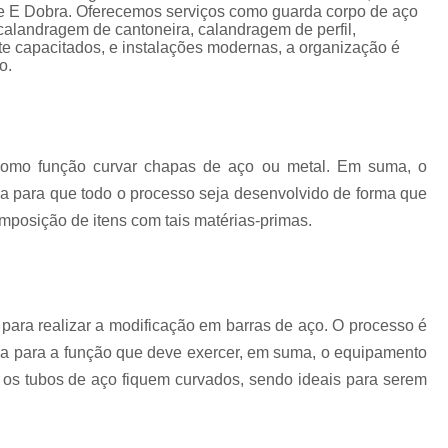
Corrimão Escada Interna Ferro
C
rte E Dobra. Oferecemos serviços como guarda corpo de aço
calandragem de cantoneira, calandragem de perfil,
Corrimão Ferro de Escada
Corri
s
e capacitados, e instalações modernas, a organização é
o.
Corrimão Ferro para Escada
Corrimão Ferro Quadrado
Corrimão com Ferro Tipo Galva
omo função curvar chapas de aço ou metal. Em suma, o
Corrimão de Escada de Ferro Ga
 para que todo o processo seja desenvolvido de forma que
Corrimão de Galvanizad
mposição de itens com tais matérias-primas.
Corrimão em Ferro Galvan
o
Corrimão Galvanizado
Corrimão Galvanizado Ferro
para realizar a modificação em barras de aço. O processo é
Corrimão de Inox para
ca para a função que deve exercer, em suma, o equipamento
os tubos de aço fiquem curvados, sendo ideais para serem
Corrimão Escada Interna
Corrimão Inox de Escada
Corri